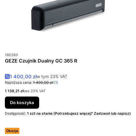
Kod produktu
160283
GEZE Czujnik Dualny GC 365 R
Cena promocyjna brutto
1 400,00 zł
w tym %s VAT
w tym
23%
VAT
Najniższa cena:
1 400,00 zł
0%
Cena netto
1 138,21 zł
bez 23% VAT
Do koszyka
Dostępność:
1 szt na stanie (Potrzebujesz więcej? Zadzwoń lub napisz)
Okazja