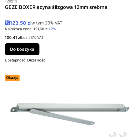
129213
GEZE BOXER szyna ślizgowa 12mm srebrna
Cena promocyjna brutto
123,50 zł
w tym %s VAT
w tym
23%
VAT
Najniższa cena:
121,60 zł
+2%
Cena netto
100,41 zł
bez 23% VAT
Do koszyka
Dostępność:
Duża ilość
Okazja