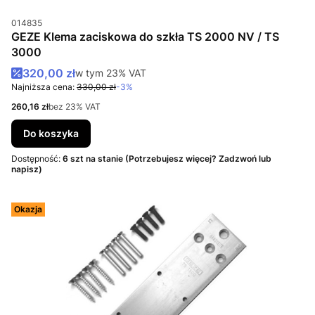
Kod produktu
014835
GEZE Klema zaciskowa do szkła TS 2000 NV / TS
3000
Cena promocyjna brutto
320,00 zł
w tym %s VAT
w tym
23%
VAT
Najniższa cena:
330,00 zł
-3%
Cena netto
260,16 zł
bez 23% VAT
Do koszyka
Dostępność:
6 szt na stanie (Potrzebujesz więcej? Zadzwoń lub
napisz)
Okazja