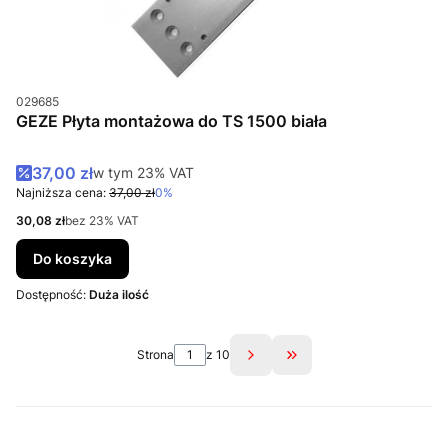
Kod produktu
029685
GEZE Płyta montażowa do TS 1500 biała
Cena promocyjna brutto
37,00 zł
w tym %s VAT
w tym
23%
VAT
Najniższa cena:
37,00 zł
0%
Cena netto
30,08 zł
bez 23% VAT
Do koszyka
Dostępność:
Duża ilość
Strona
z 10
Przejdź do ostatniej s