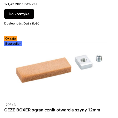
Cena netto
171,46 zł
bez 23% VAT
Do koszyka
Dostępność:
Duża ilość
Okazja
Bestseller
Kod produktu
129343
GEZE BOXER ogranicznik otwarcia szyny 12mm