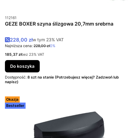
Kod produktu
112161
GEZE BOXER szyna ślizgowa 20,7mm srebrna
Cena promocyjna brutto
228,00 zł
w tym %s VAT
w tym
23%
VAT
Najniższa cena:
228,00 zł
0%
Cena netto
185,37 zł
bez 23% VAT
Do koszyka
Dostępność:
8 szt na stanie (Potrzebujesz więcej? Zadzwoń lub
napisz)
Okazja
Bestseller