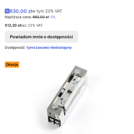
Cena promocyjna brutto
630,00 zł
w tym %s VAT
w tym
23%
VAT
Najniższa cena:
660,00 zł
-5%
Cena netto
512,20 zł
bez 23% VAT
Powiadom mnie o dostępności
Dostępność:
tymczasowo niedostępny
Okazja