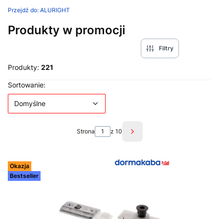
Przejdź do:
ALURIGHT
Produkty w promocji
Filtry
Produkty:
221
Lista produktów
Domyślne
Sortowanie:
Domyślne
Strona
z 10
Następne produkty
Okazja
Bestseller