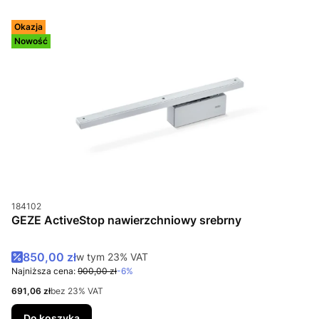
Okazja
Nowość
Kod produktu
184102
GEZE ActiveStop nawierzchniowy srebrny
Cena promocyjna brutto
850,00 zł
w tym %s VAT
w tym
23%
VAT
Najniższa cena:
900,00 zł
-6%
Cena netto
691,06 zł
bez 23% VAT
Do koszyka