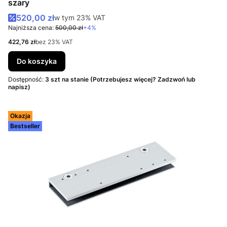
szary
Cena promocyjna brutto
520,00 zł
w tym %s VAT
w tym
23%
VAT
Najniższa cena:
500,00 zł
+4%
Cena netto
422,76 zł
bez 23% VAT
Do koszyka
Dostępność:
3 szt na stanie (Potrzebujesz więcej? Zadzwoń lub
napisz)
Okazja
Bestseller