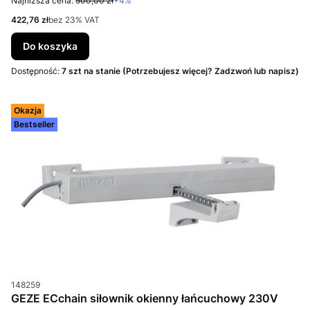
Najniższa cena:
500,00 zł
+4%
Cena netto
422,76 zł
bez 23% VAT
Do koszyka
Dostępność:
7 szt na stanie (Potrzebujesz więcej? Zadzwoń lub napisz)
Okazja
Bestseller
Kod produktu
148259
GEZE ECchain siłownik okienny łańcuchowy 230V