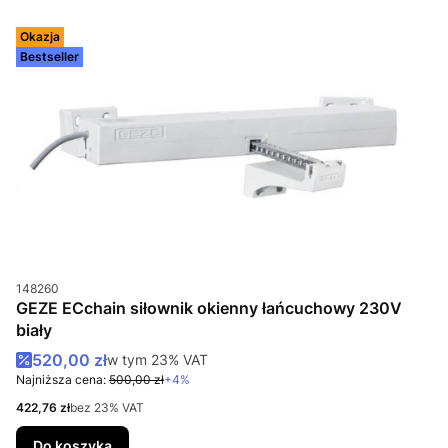
Okazja
Bestseller
Kod produktu
148260
GEZE ECchain siłownik okienny łańcuchowy 230V
biały
Cena promocyjna brutto
520,00 zł
w tym %s VAT
w tym
23%
VAT
Najniższa cena:
500,00 zł
+4%
Cena netto
422,76 zł
bez 23% VAT
Do koszyka