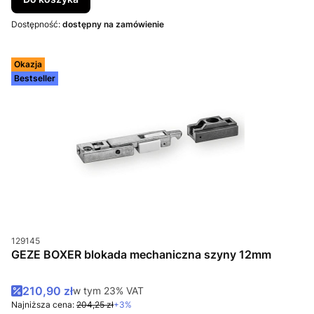
Dostępność:
dostępny na zamówienie
Okazja
Bestseller
Kod produktu
129145
GEZE BOXER blokada mechaniczna szyny 12mm
Cena promocyjna brutto
210,90 zł
w tym %s VAT
w tym
23%
VAT
Najniższa cena:
204,25 zł
+3%