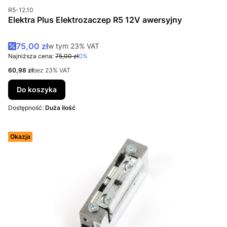
Kod produktu
R5-12.10
Elektra Plus Elektrozaczep R5 12V awersyjny
Cena promocyjna brutto
75,00 zł
w tym %s VAT
w tym
23%
VAT
Najniższa cena:
75,00 zł
0%
Cena netto
60,98 zł
bez 23% VAT
Do koszyka
Dostępność:
Duża ilość
Okazja