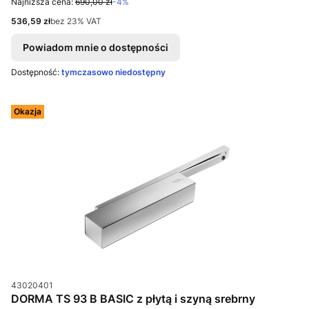
Najniższa cena:
690,00 zł
-4%
Cena netto
536,59 zł
bez 23% VAT
Powiadom mnie o dostępności
Dostępność:
tymczasowo niedostępny
Okazja
Kod produktu
43020401
DORMA TS 93 B BASIC z płytą i szyną srebrny