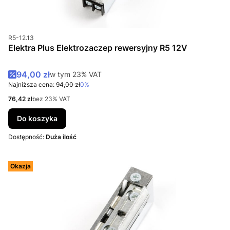
Kod produktu
R5-12.13
Elektra Plus Elektrozaczep rewersyjny R5 12V
Cena promocyjna brutto
94,00 zł
w tym %s VAT
w tym
23%
VAT
Najniższa cena:
94,00 zł
0%
Cena netto
76,42 zł
bez 23% VAT
Do koszyka
Dostępność:
Duża ilość
Okazja