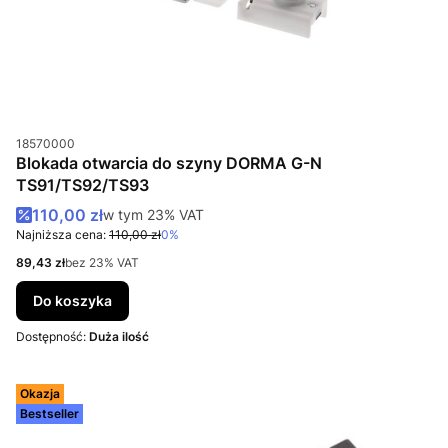
Kod produktu
18570000
Blokada otwarcia do szyny DORMA G-N
TS91/TS92/TS93
Cena promocyjna brutto
110,00 zł
w tym %s VAT
w tym
23%
VAT
Najniższa cena:
110,00 zł
0%
Cena netto
89,43 zł
bez 23% VAT
Do koszyka
Dostępność:
Duża ilość
Okazja
Bestseller