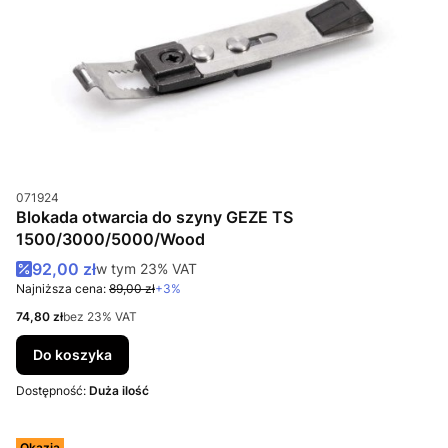
Kod produktu
071924
Blokada otwarcia do szyny GEZE TS
1500/3000/5000/Wood
Cena promocyjna brutto
92,00 zł
w tym %s VAT
w tym
23%
VAT
Najniższa cena:
89,00 zł
+3%
Cena netto
74,80 zł
bez 23% VAT
Do koszyka
Dostępność:
Duża ilość
Okazja