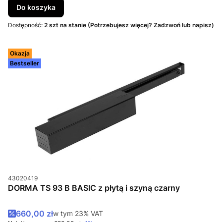
Do koszyka
Dostępność:
2 szt na stanie (Potrzebujesz więcej? Zadzwoń lub napisz)
Okazja
Bestseller
Kod produktu
43020419
DORMA TS 93 B BASIC z płytą i szyną czarny
Cena promocyjna brutto
660,00 zł
w tym %s VAT
w tym
23%
VAT