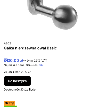
Kod produktu
AE02
Gałka nierdzewna owal Basic
Cena promocyjna brutto
30,00 zł
w tym %s VAT
w tym
23%
VAT
Najniższa cena:
33,00 zł
-9%
Cena netto
24,39 zł
bez 23% VAT
Do koszyka
Dostępność:
Duża ilość
Okazja