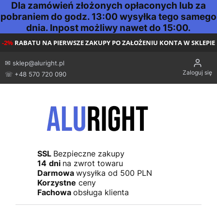
Dla zamówień złożonych opłaconych lub za
pobraniem do godz. 13:00 wysyłka tego samego
dnia. Inpost możliwy nawet do 15:00.
-2%
RABATU NA PIERWSZE ZAKUPY PO ZAŁOŻENIU KONTA W SKLEPIE
✉
sklep@aluright.pl
Zaloguj się
☏ +48 570 720 090
SSL
Bezpieczne zakupy
14
dni
na zwrot towaru
Darmowa
wysyłka od 500 PLN
Korzystne
ceny
Fachowa
obsługa klienta