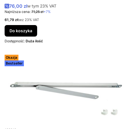
Cena promocyjna brutto
76,00 zł
w tym %s VAT
w tym
23%
VAT
Najniższa cena:
71,25 zł
+7%
Cena netto
61,79 zł
bez 23% VAT
Do koszyka
Dostępność:
Duża ilość
Okazja
Bestseller
Kod produktu