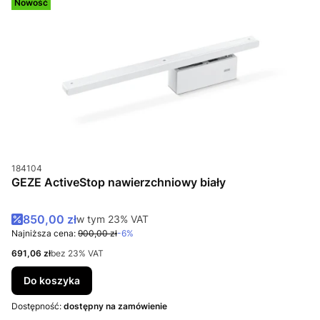
Nowość
Kod produktu
184104
GEZE ActiveStop nawierzchniowy biały
Cena promocyjna brutto
850,00 zł
w tym %s VAT
w tym
23%
VAT
Najniższa cena:
900,00 zł
-6%
Cena netto
691,06 zł
bez 23% VAT
Do koszyka
Dostępność:
dostępny na zamówienie