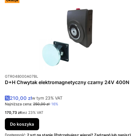
Kod produktu
GTR048000A07BL
D+H Chwytak elektromagnetyczny czarny 24V 400N
Cena promocyjna brutto
210,00 zł
w tym %s VAT
w tym
23%
VAT
Najniższa cena:
250,00 zł
-16%
Cena netto
170,73 zł
bez 23% VAT
Do koszyka
Dostępność:
2 szt na stanie (Potrzebujesz więcej? Zadzwoń lub napisz)