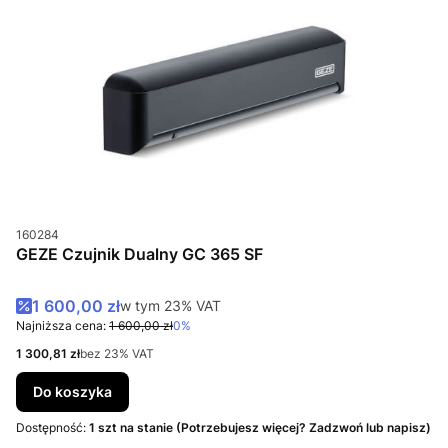
Kod produktu
160284
GEZE Czujnik Dualny GC 365 SF
Cena promocyjna brutto
1 600,00 zł
w tym %s VAT
w tym
23%
VAT
Najniższa cena:
1 600,00 zł
0%
Cena netto
1 300,81 zł
bez 23% VAT
Do koszyka
Dostępność:
1 szt na stanie (Potrzebujesz więcej? Zadzwoń lub napisz)