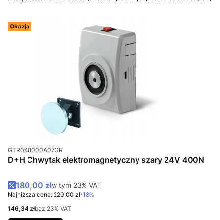
Okazja
Kod produktu
GTR048000A07GR
D+H Chwytak elektromagnetyczny szary 24V 400N
Cena promocyjna brutto
180,00 zł
w tym %s VAT
w tym
23%
VAT
Najniższa cena:
220,00 zł
-18%
Cena netto
146,34 zł
bez 23% VAT