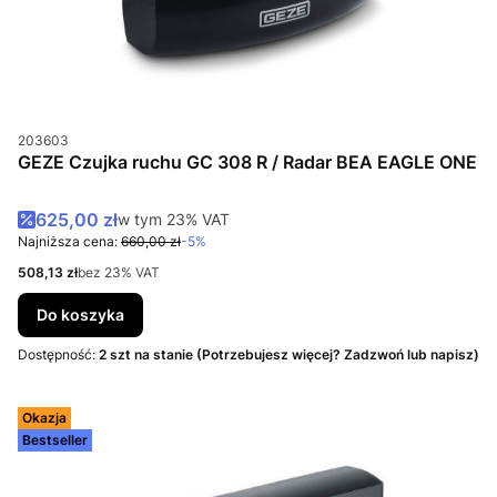
Kod produktu
203603
GEZE Czujka ruchu GC 308 R / Radar BEA EAGLE ONE
Cena promocyjna brutto
625,00 zł
w tym %s VAT
w tym
23%
VAT
Najniższa cena:
660,00 zł
-5%
Cena netto
508,13 zł
bez 23% VAT
Do koszyka
Dostępność:
2 szt na stanie (Potrzebujesz więcej? Zadzwoń lub napisz)
Okazja
Bestseller