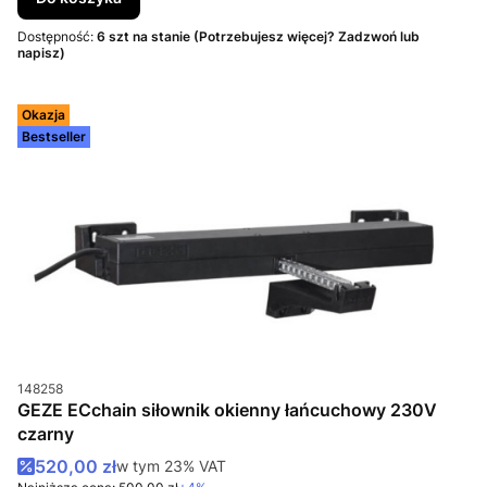
Dostępność:
6 szt na stanie (Potrzebujesz więcej? Zadzwoń lub
napisz)
Okazja
Bestseller
Kod produktu
148258
GEZE ECchain siłownik okienny łańcuchowy 230V
czarny
Cena promocyjna brutto
520,00 zł
w tym %s VAT
w tym
23%
VAT