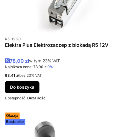
Kod produktu
R5-12.20
Elektra Plus Elektrozaczep z blokadą R5 12V
Cena promocyjna brutto
78,00 zł
w tym %s VAT
w tym
23%
VAT
Najniższa cena:
78,00 zł
0%
Cena netto
63,41 zł
bez 23% VAT
Do koszyka
Dostępność:
Duża ilość
Okazja
Bestseller