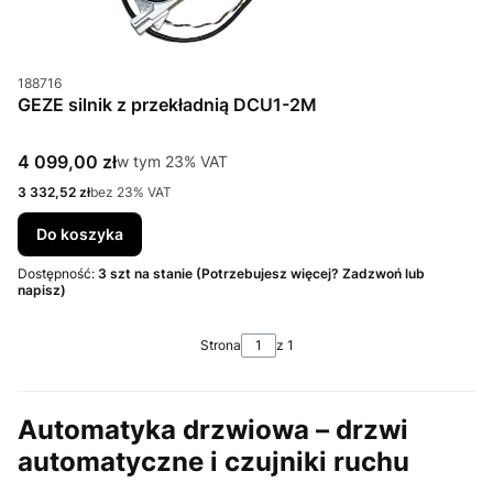
Kod produktu
188716
GEZE silnik z przekładnią DCU1-2M
Cena brutto
4 099,00 zł
w tym %s VAT
w tym
23%
VAT
Cena netto
3 332,52 zł
bez 23% VAT
Do koszyka
Dostępność:
3 szt na stanie (Potrzebujesz więcej? Zadzwoń lub
napisz)
Strona
z 1
Automatyka drzwiowa – drzwi
automatyczne i czujniki ruchu