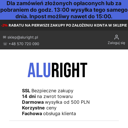
Dla zamówień złożonych opłaconych lub za
pobraniem do godz. 13:00 wysyłka tego samego
dnia. Inpost możliwy nawet do 15:00.
-2%
RABATU NA PIERWSZE ZAKUPY PO ZAŁOŻENIU KONTA W SKLEPIE
✉
sklep@aluright.pl
Zaloguj się
☏ +48 570 720 090
SSL
Bezpieczne zakupy
14
dni
na zwrot towaru
Darmowa
wysyłka od 500 PLN
Korzystne
ceny
Fachowa
obsługa klienta