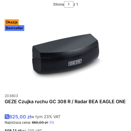
Strona
z 1
Okazja
Bestseller
Kod produktu
203603
GEZE Czujka ruchu GC 308 R / Radar BEA EAGLE ONE
Cena promocyjna brutto
625,00 zł
w tym %s VAT
w tym
23%
VAT
Najniższa cena:
660,00 zł
-5%
Cena netto
508,13 zł
bez 23% VAT