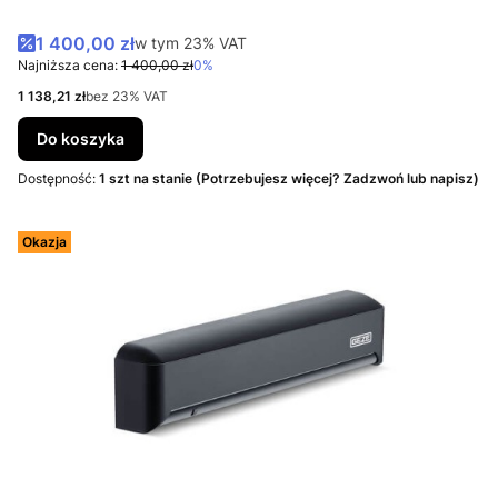
Cena promocyjna brutto
1 400,00 zł
w tym %s VAT
w tym
23%
VAT
Najniższa cena:
1 400,00 zł
0%
Cena netto
1 138,21 zł
bez 23% VAT
Do koszyka
Dostępność:
1 szt na stanie (Potrzebujesz więcej? Zadzwoń lub napisz)
Okazja