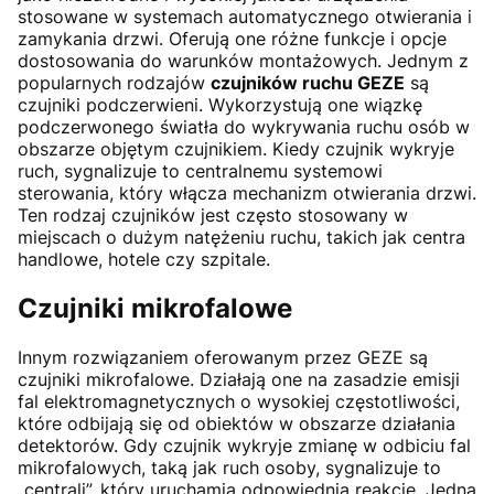
stosowane w systemach automatycznego otwierania i
zamykania drzwi. Oferują one różne funkcje i opcje
dostosowania do warunków montażowych. Jednym z
popularnych rodzajów
czujników ruchu GEZE
są
czujniki podczerwieni. Wykorzystują one wiązkę
podczerwonego światła do wykrywania ruchu osób w
obszarze objętym czujnikiem. Kiedy czujnik wykryje
ruch, sygnalizuje to centralnemu systemowi
sterowania, który włącza mechanizm otwierania drzwi.
Ten rodzaj czujników jest często stosowany w
miejscach o dużym natężeniu ruchu, takich jak centra
handlowe, hotele czy szpitale.
Czujniki mikrofalowe
Innym rozwiązaniem oferowanym przez GEZE są
czujniki mikrofalowe. Działają one na zasadzie emisji
fal elektromagnetycznych o wysokiej częstotliwości,
które odbijają się od obiektów w obszarze działania
detektorów. Gdy czujnik wykryje zmianę w odbiciu fal
mikrofalowych, taką jak ruch osoby, sygnalizuje to
„centrali”, który uruchamia odpowiednią reakcję. Jedną