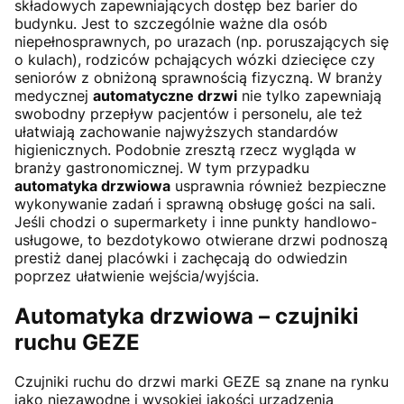
składowych zapewniających dostęp bez barier do
budynku. Jest to szczególnie ważne dla osób
niepełnosprawnych, po urazach (np. poruszających się
o kulach), rodziców pchających wózki dziecięce czy
seniorów z obniżoną sprawnością fizyczną. W branży
medycznej
automatyczne drzwi
nie tylko zapewniają
swobodny przepływ pacjentów i personelu, ale też
ułatwiają zachowanie najwyższych standardów
higienicznych. Podobnie zresztą rzecz wygląda w
branży gastronomicznej. W tym przypadku
automatyka drzwiowa
usprawnia również bezpieczne
wykonywanie zadań i sprawną obsługę gości na sali.
Jeśli chodzi o supermarkety i inne punkty handlowo-
usługowe, to bezdotykowo otwierane drzwi podnoszą
prestiż danej placówki i zachęcają do odwiedzin
poprzez ułatwienie wejścia/wyjścia.
Automatyka drzwiowa – czujniki
ruchu GEZE
Czujniki ruchu do drzwi marki GEZE są znane na rynku
jako niezawodne i wysokiej jakości urządzenia