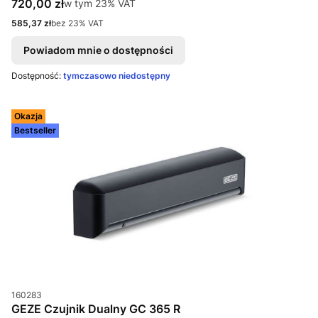
Cena brutto
720,00 zł
w tym %s VAT
w tym
23%
VAT
Cena netto
585,37 zł
bez 23% VAT
Powiadom mnie o dostępności
Dostępność:
tymczasowo niedostępny
Okazja
Bestseller
Kod produktu
160283
GEZE Czujnik Dualny GC 365 R