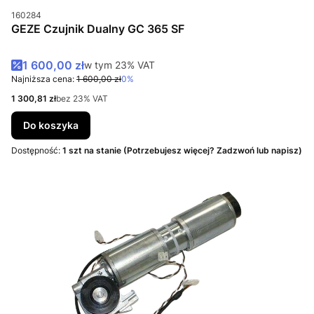
Kod produktu
160284
GEZE Czujnik Dualny GC 365 SF
Cena promocyjna brutto
1 600,00 zł
w tym %s VAT
w tym
23%
VAT
Najniższa cena:
1 600,00 zł
0%
Cena netto
1 300,81 zł
bez 23% VAT
Do koszyka
Dostępność:
1 szt na stanie (Potrzebujesz więcej? Zadzwoń lub napisz)