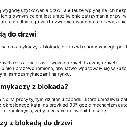
ą wygodę użytkowania drzwi, ale także wpłyną na ich bezpi
ch głównym celem jest umożliwienie zatrzymania drzwi w p
ofercie i dlaczego warto zwrócić uwagę na te rozwiązania
ą do drzwi
o samozamykaczy z blokadą do drzwi renomowanego produc
nych rodzajów drzwi - wewnętrznych i zewnętrznych.
 białe i brązowe ramiona, aby łatwo wpasowały się w każdy
szymi samozamykaczami na rynku.
amykaczy z blokadą?
się na precyzyjnym działaniu zapadki, która umożliwia z
 określonego kąta, na przykład 90°, gdzie mechanizm auto
unku zamknięcia, żeby mechanizm zwolnił blokadę.
y z blokadą do drzwi