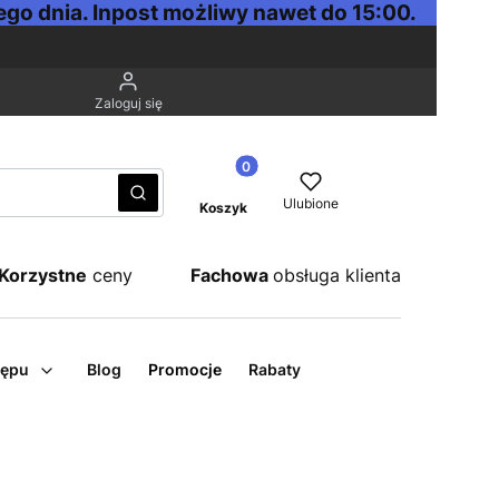
go dnia. Inpost możliwy nawet do 15:00.
Zaloguj się
Produkty w koszyku: 0. Zobacz sz
Wyczyść
Szukaj
Ulubione
Koszyk
Korzystne
ceny
Fachowa
obsługa klienta
tępu
Blog
Promocje
Rabaty