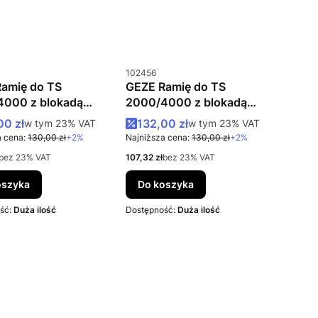
uktu
Kod produktu
102456
amię do TS
GEZE Ramię do TS
000 z blokadą
2000/4000 z blokadą
we
białe
 promocyjna brutto
Cena promocyjna brutto
00 zł
w tym %s VAT
132,00 zł
w tym %s VAT
w tym
23%
VAT
w tym
23%
VAT
 cena:
130,00 zł
+2%
Najniższa cena:
130,00 zł
+2%
to
Cena netto
bez 23% VAT
107,32 zł
bez 23% VAT
oszyka
Do koszyka
ść:
Duża ilość
Dostępność:
Duża ilość