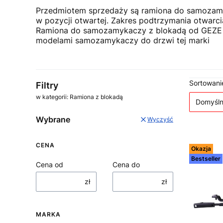
Przedmiotem sprzedaży są ramiona do samozamy
w pozycji otwartej. Zakres podtrzymania otwarc
Ramiona do samozamykaczy z blokadą od GEZE do
modelami samozamykaczy do drzwi tej marki
Lista
Sortowani
Filtry
w kategorii: Ramiona z blokadą
Domyśl
Wybrane
Wyczyść
CENA
Okazja
Bestseller
Cena od
Cena do
zł
zł
MARKA