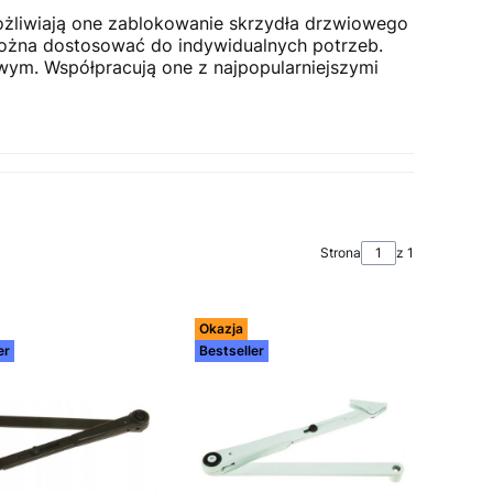
liwiają one zablokowanie skrzydła drzwiowego
można dostosować do indywidualnych potrzeb.
ym. Współpracują one z najpopularniejszymi
Strona
z 1
Okazja
er
Bestseller