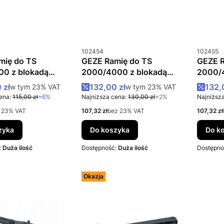
u
Kod produktu
Kod prod
102454
102455
mię do TS
GEZE Ramię do TS
GEZE R
00 z blokadą
2000/4000 z blokadą
2000/4
srebrne
brązo
romocyjna brutto
Cena promocyjna brutto
Cena
 zł
w tym %s VAT
132,00 zł
w tym %s VAT
132,
w tym
23%
VAT
w tym
23%
VAT
ena:
115,00 zł
+6%
Najniższa cena:
130,00 zł
+2%
Najniższa
Cena netto
Cena net
 23% VAT
107,32 zł
bez 23% VAT
107,32 zł
zyka
Do koszyka
Do k
:
Duża ilość
Dostępność:
Duża ilość
Dostępno
Okazja