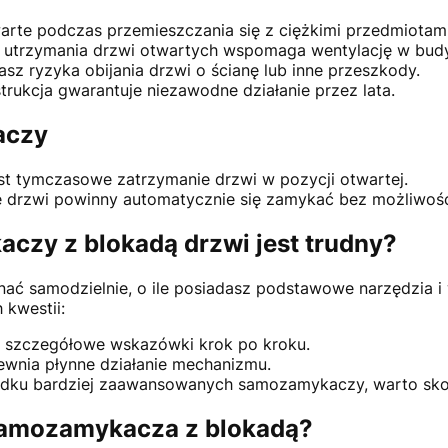
warte podczas przemieszczania się z ciężkimi przedmiotami
 utrzymania drzwi otwartych wspomaga wentylację w bud
sz ryzyka obijania drzwi o ścianę lub inne przeszkody.
rukcja gwarantuje niezawodne działanie przez lata.
aczy
est tymczasowe zatrzymanie drzwi w pozycji otwartej.
e drzwi powinny automatycznie się zamykać bez możliwośc
zy z blokadą drzwi jest trudny?
onać samodzielnie, o ile posiadasz podstawowe narzędzia 
 kwestii:
a szczegółowe wskazówki krok po kroku.
wnia płynne działanie mechanizmu.
zypadku bardziej zaawansowanych samozamykaczy, warto sko
samozamykacza z blokadą?