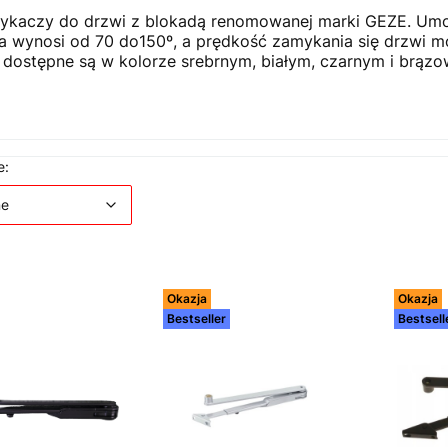
kaczy do drzwi z blokadą renomowanej marki GEZE. Umoż
ia wynosi od 70 do150º, a prędkość zamykania się drzwi 
stępne są w kolorze srebrnym, białym, czarnym i brązow
 produktów
Domyślne
e:
ne
Okazja
Okazja
Bestseller
Bestsell