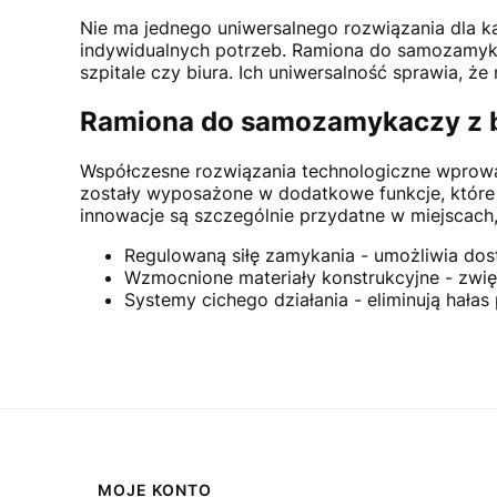
Nie ma jednego uniwersalnego rozwiązania dla k
indywidualnych potrzeb. Ramiona do samozamykac
szpitale czy biura. Ich uniwersalność sprawia, 
Ramiona do samozamykaczy z b
Współczesne rozwiązania technologiczne wprow
zostały wyposażone w dodatkowe funkcje, które u
innowacje są szczególnie przydatne w miejscach
Regulowaną siłę zamykania - umożliwia d
Wzmocnione materiały konstrukcyjne - zwię
Systemy cichego działania - eliminują hała
Linki w stopce
MOJE KONTO