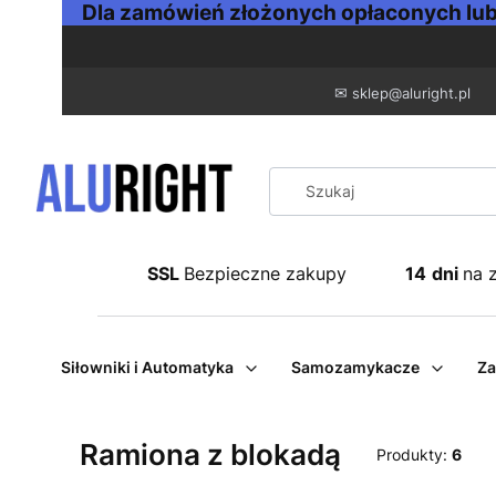
Dla zamówień złożonych opłaconych lub 
✉
sklep@aluright.pl
SSL
Bezpieczne zakupy
14
dni
na 
Siłowniki i Automatyka
Samozamykacze
Za
Ramiona z blokadą
Produkty:
6