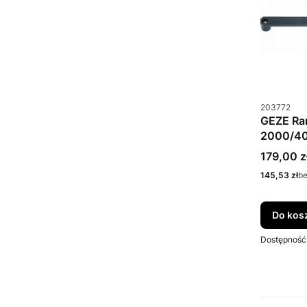
Kod produkt
203772
GEZE Ra
2000/40
wł/wył a
Cena bru
179,00 z
Cena netto
145,53 zł
b
Do kos
Dostępność