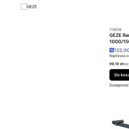
Marka
GEZE
Kod produkt
119538
GEZE Ra
1000/15
czarne
Cena p
122,00
Najniższa c
Cena netto
99,19 zł
bez
Do kos
Dostępność