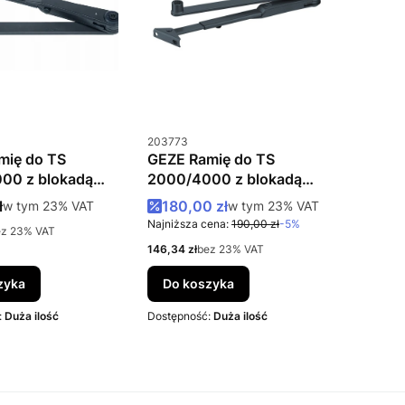
u
Kod produktu
203773
mię do TS
GEZE Ramię do TS
00 z blokadą
2000/4000 z blokadą
ntracyt
antracyt
tto
Cena promocyjna brutto
ł
w tym %s VAT
180,00 zł
w tym %s VAT
w tym
23%
VAT
w tym
23%
VAT
Najniższa cena:
190,00 zł
-5%
ez 23% VAT
Cena netto
146,34 zł
bez 23% VAT
zyka
Do koszyka
:
Duża ilość
Dostępność:
Duża ilość