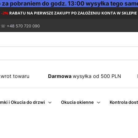
za pobraniem do godz. 13:00 wysyłka tego same
-2%
RABATU NA PIERWSZE ZAKUPY PO ZAŁOŻENIU KONTA W SKLEPIE
☏ +48 570 720 090
zwrot towaru
Darmowa
wysyłka od 500 PLN
mki i Okucia do drzwi
Okucia okienne
Kontrola dos