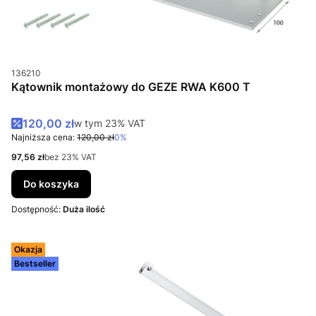
Kod produktu
136210
Kątownik montażowy do GEZE RWA K600 T
Cena promocyjna brutto
120,00 zł
w tym %s VAT
w tym
23%
VAT
Najniższa cena:
120,00 zł
0%
Cena netto
97,56 zł
bez 23% VAT
Do koszyka
Dostępność:
Duża ilość
Okazja
Bestseller