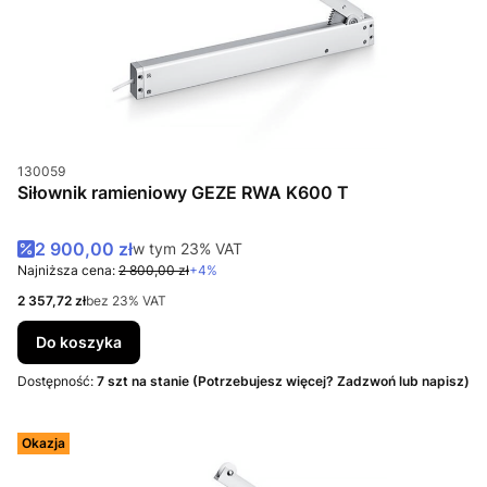
Kod produktu
130059
Siłownik ramieniowy GEZE RWA K600 T
Cena promocyjna brutto
2 900,00 zł
w tym %s VAT
w tym
23%
VAT
Najniższa cena:
2 800,00 zł
+4%
Cena netto
2 357,72 zł
bez 23% VAT
Do koszyka
Dostępność:
7 szt na stanie (Potrzebujesz więcej? Zadzwoń lub napisz)
Okazja