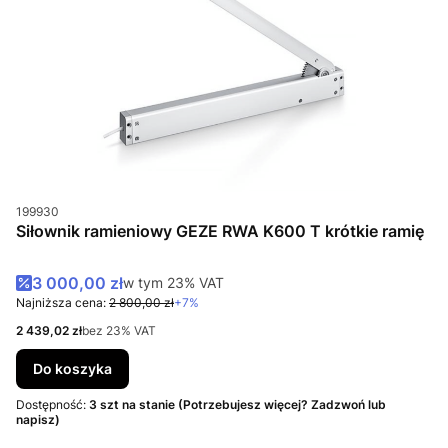
Kod produktu
199930
Siłownik ramieniowy GEZE RWA K600 T krótkie ramię
Cena promocyjna brutto
3 000,00 zł
w tym %s VAT
w tym
23%
VAT
Najniższa cena:
2 800,00 zł
+7%
Cena netto
2 439,02 zł
bez 23% VAT
Do koszyka
Dostępność:
3 szt na stanie (Potrzebujesz więcej? Zadzwoń lub
napisz)