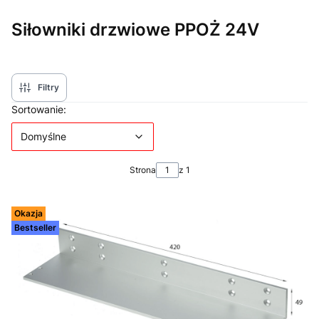
Siłowniki drzwiowe PPOŻ 24V
Filtry
Lista produktów
Domyślne
Sortowanie:
Domyślne
Strona
z 1
Okazja
Bestseller