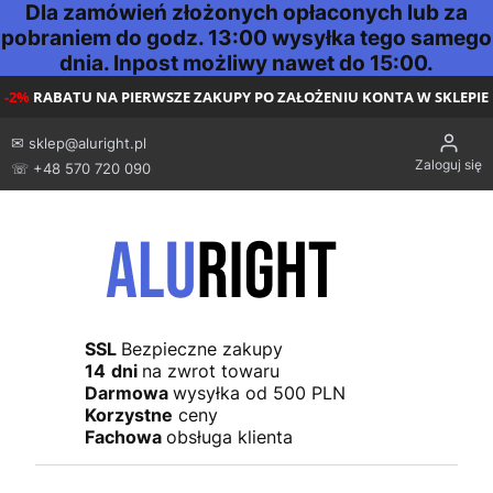
Dla zamówień złożonych opłaconych lub za
pobraniem do godz. 13:00 wysyłka tego samego
dnia. Inpost możliwy nawet do 15:00.
-2%
RABATU NA PIERWSZE ZAKUPY PO ZAŁOŻENIU KONTA W SKLEPIE
✉
sklep@aluright.pl
Zaloguj się
☏ +48 570 720 090
SSL
Bezpieczne zakupy
14
dni
na zwrot towaru
Darmowa
wysyłka od 500 PLN
Korzystne
ceny
Fachowa
obsługa klienta