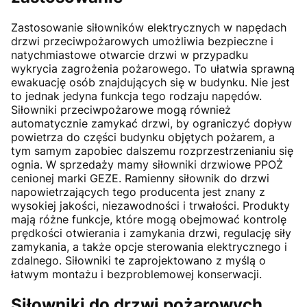
Zastosowanie siłowników elektrycznych w napędach
drzwi przeciwpożarowych umożliwia bezpieczne i
natychmiastowe otwarcie drzwi w przypadku
wykrycia zagrożenia pożarowego. To ułatwia sprawną
ewakuację osób znajdujących się w budynku. Nie jest
to jednak jedyna funkcja tego rodzaju napędów.
Siłowniki przeciwpożarowe mogą również
automatycznie zamykać drzwi, by ograniczyć dopływ
powietrza do części budynku objętych pożarem, a
tym samym zapobiec dalszemu rozprzestrzenianiu się
ognia. W sprzedaży mamy siłowniki drzwiowe PPOŻ
cenionej marki GEZE. Ramienny siłownik do drzwi
napowietrzających tego producenta jest znany z
wysokiej jakości, niezawodności i trwałości. Produkty
mają różne funkcje, które mogą obejmować kontrolę
prędkości otwierania i zamykania drzwi, regulację siły
zamykania, a także opcje sterowania elektrycznego i
zdalnego. Siłowniki te zaprojektowano z myślą o
łatwym montażu i bezproblemowej konserwacji.
Siłowniki do drzwi pożarowych