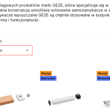
agowych produktów marki GEZE, która specjalizuje się w
nikalna konstrukcja umożliwia schowanie samozamykacza w
ykacze wpuszczane GEZE są chętnie stosowane w budynk
mia i funkcjonalność.
 produktów
Domyślne
e:
ne
Okazja
Okazja
Bestseller
Bestsell