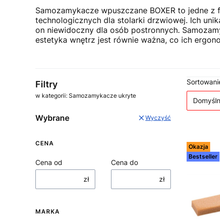
Samozamykacze wpuszczane BOXER to jedne z fl
technologicznych dla stolarki drzwiowej. Ich u
on niewidoczny dla osób postronnych. Samozam
estetyka wnętrz jest równie ważna, co ich ergono
Lista
Sortowani
Filtry
w kategorii: Samozamykacze ukryte
Domyśl
Wybrane
Wyczyść
CENA
Okazja
Bestseller
Cena od
Cena do
zł
zł
MARKA