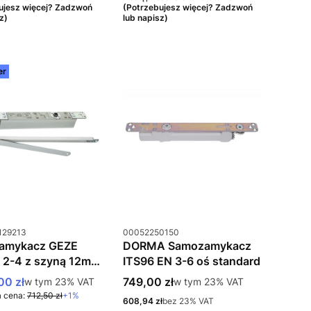
ujesz więcej? Zadzwoń
(Potrzebujesz więcej? Zadzwoń
z)
lub napisz)
er
uktu
Kod produktu
129213
00052250150
amykacz GEZE
DORMA Samozamykacz
 2-4 z szyną 12mm
ITS96 EN 3-6 oś standard
y
 promocyjna brutto
Cena brutto
00 zł
w tym %s VAT
749,00 zł
w tym %s VAT
w tym
23%
VAT
w tym
23%
VAT
 cena:
712,50 zł
+1%
Cena netto
608,94 zł
bez 23% VAT