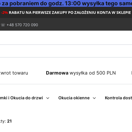
za pobraniem do godz. 13:00 wysyłka tego same
-2%
RABATU NA PIERWSZE ZAKUPY PO ZAŁOŻENIU KONTA W SKLEPIE
☏ +48 570 720 090
zwrot towaru
Darmowa
wysyłka od 500 PLN
mki i Okucia do drzwi
Okucia okienne
Kontrola dos
kty:
21