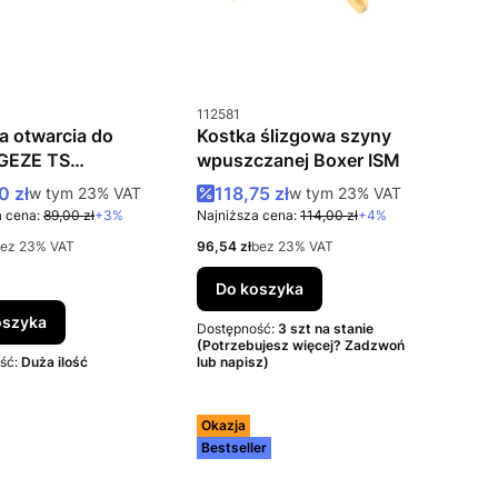
uktu
Kod produktu
112581
a otwarcia do
Kostka ślizgowa szyny
GEZE TS
wpuszczanej Boxer ISM
3000/5000/Wood
 promocyjna brutto
Cena promocyjna brutto
0 zł
w tym %s VAT
118,75 zł
w tym %s VAT
w tym
23%
VAT
w tym
23%
VAT
 cena:
89,00 zł
+3%
Najniższa cena:
114,00 zł
+4%
to
Cena netto
ez 23% VAT
96,54 zł
bez 23% VAT
Do koszyka
oszyka
Dostępność:
3 szt na stanie
(Potrzebujesz więcej? Zadzwoń
ść:
Duża ilość
lub napisz)
Okazja
Bestseller