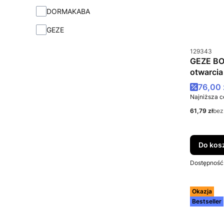
Marka
DORMAKABA
GEZE
Kod produkt
129343
GEZE BO
otwarci
Cena p
76,00 
Najniższa c
Cena netto
61,79 zł
bez
Do kos
Dostępność
Okazja
Bestseller