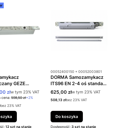
er
uktu
Kod produktu
00052400150 + 00052003801
amykacz
DORMA Samozamykacz
czany GEZE
ITS96 EN 2-4 oś standard
2-4 srebrny
+ Szyna ślizgowa
 promocyjna brutto
Cena brutto
00 zł
w tym %s VAT
625,00 zł
w tym %s VAT
w tym
23%
VAT
w tym
23%
VAT
G96N20, DIN-R
 cena:
598,50 zł
+2%
Cena netto
508,13 zł
bez 23% VAT
to
ł
bez 23% VAT
oszyka
Do koszyka
ść:
12 szt na stanie
Dostępność:
3 szt na stanie