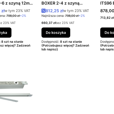
-6 z szyną 12mm
BOXER 2-4 z szyną
ITS96 
20,7mm srebrny
ślizgo
romocyjna brutto
Cena promocyjna brutto
Cena b
 zł
w tym %s VAT
812,25 zł
w tym %s VAT
878,00
w tym
23%
VAT
w tym
23%
VAT
ena:
798,00 zł
+2%
Najniższa cena:
798,00 zł
+2%
Cena net
713,82 zł
Cena netto
ez 23% VAT
660,37 zł
bez 23% VAT
zyka
Do koszyka
Do k
:
8 szt na stanie
Dostępność:
8 szt na stanie
Dostępno
esz więcej? Zadzwoń
(Potrzebujesz więcej? Zadzwoń
(Potrzeb
lub napisz)
lub napis