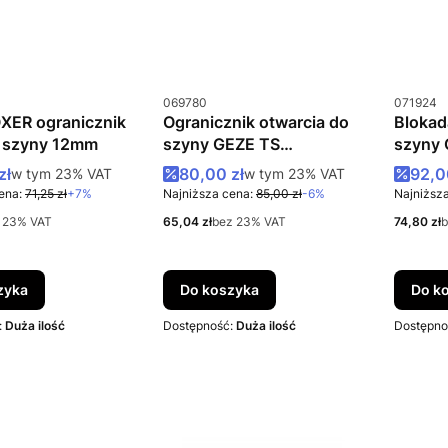
u
Kod produktu
Kod prod
069780
071924
XER ogranicznik
Ogranicznik otwarcia do
Blokad
a szyny 12mm
szyny GEZE TS
szyny 
1500/3000/5000/Wood
1500/
romocyjna brutto
Cena promocyjna brutto
Cena
zł
w tym %s VAT
80,00 zł
w tym %s VAT
92,0
w tym
23%
VAT
w tym
23%
VAT
ena:
71,25 zł
+7%
Najniższa cena:
85,00 zł
-6%
Najniższa
Cena netto
Cena net
 23% VAT
65,04 zł
bez 23% VAT
74,80 zł
b
zyka
Do koszyka
Do k
:
Duża ilość
Dostępność:
Duża ilość
Dostępno