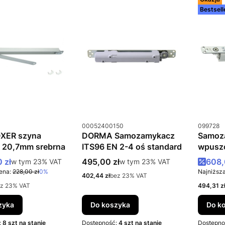
Bestsell
u
Kod produktu
Kod prod
00052400150
099728
XER szyna
DORMA Samozamykacz
Samoz
a 20,7mm srebrna
ITS96 EN 2-4 oś standard
wpusz
BOXER 
romocyjna brutto
Cena brutto
Cena
 zł
w tym %s VAT
495,00 zł
w tym %s VAT
608,
w tym
23%
VAT
w tym
23%
VAT
ena:
228,00 zł
0%
Najniższa
Cena netto
402,44 zł
bez 23% VAT
Cena net
z 23% VAT
494,31 z
zyka
Do koszyka
Do k
:
8 szt na stanie
Dostępność:
4 szt na stanie
Dostępno