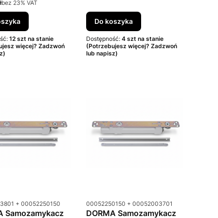
to
ł
bez 23% VAT
oszyka
Do koszyka
ść:
12 szt na stanie
Dostępność:
4 szt na stanie
ujesz więcej? Zadzwoń
(Potrzebujesz więcej? Zadzwoń
z)
lub napisz)
uktu
Kod produktu
3801 + 00052250150
00052250150 + 00052003701
 Samozamykacz
DORMA Samozamykacz