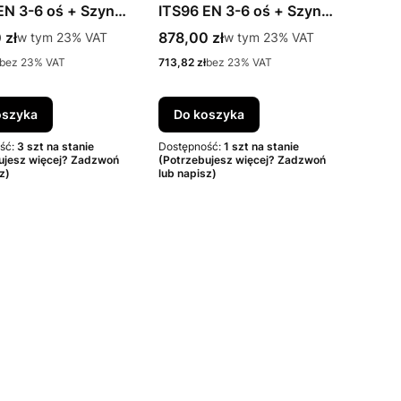
EN 3-6 oś + Szyna
ITS96 EN 3-6 oś + Szyna
wa G96N20, DIN-R
ślizgowa G96N20, DIN-L
rutto
Cena brutto
 zł
w tym %s VAT
878,00 zł
w tym %s VAT
w tym
23%
VAT
w tym
23%
VAT
to
Cena netto
bez 23% VAT
713,82 zł
bez 23% VAT
oszyka
Do koszyka
ść:
3 szt na stanie
Dostępność:
1 szt na stanie
ujesz więcej? Zadzwoń
(Potrzebujesz więcej? Zadzwoń
z)
lub napisz)