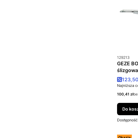
Kod produkt
129213
GEZE BO
ślizgow
Cena p
123,50
Najniższa c
Cena netto
100,41 zł
be
Do kos
Dostępność
Okazja