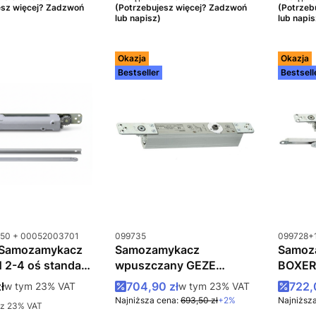
esz więcej? Zadzwoń
(Potrzebujesz więcej? Zadzwoń
(Potrzeb
lub napisz)
lub napis
Okazja
Okazja
Bestseller
Bestsell
u
Kod produktu
Kod prod
50 + 00052003701
099735
099728+
Samozamykacz
Samozamykacz
Samoz
 2-4 oś standard
wpuszczany GEZE
BOXER
BOXER 3-6 srebrny
srebrn
tto
Cena promocyjna brutto
Cena
ł
w tym %s VAT
704,90 zł
w tym %s VAT
722,
w tym
23%
VAT
w tym
23%
VAT
 DIN-L
Najniższa cena:
693,50 zł
+2%
Najniższa
z 23% VAT