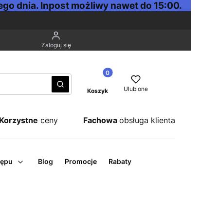
go dnia. Inpost możliwy nawet do 15:00.
Zaloguj się
Produkty w koszyku: 0. Zobacz sz
Wyczyść
Szukaj
Ulubione
Koszyk
Korzystne
ceny
Fachowa
obsługa klienta
tępu
Blog
Promocje
Rabaty