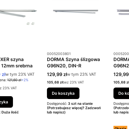
u
Kod produktu
Kod prod
00052003801
0005200
XER szyna
DORMA Szyna ślizgowa
DORMA
a 12mm srebrna
G96N20, DIN-R
G96N2
romocyjna brutto
Cena brutto
Cena b
 zł
w tym %s VAT
129,99 zł
w tym %s VAT
129,99
w tym
23%
VAT
w tym
23%
VAT
ena:
121,60 zł
+2%
Cena netto
Cena net
105,68 zł
bez 23% VAT
105,68 z
z 23% VAT
Do koszyka
Do k
zyka
Dostępność:
3 szt na stanie
Dostępno
(Potrzebujesz więcej? Zadzwoń
(Potrzeb
:
Duża ilość
lub napisz)
lub napis
Okazja