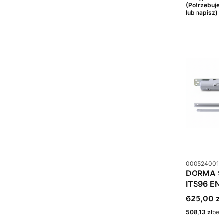
(Potrzebuj
lub napisz)
Kod produkt
000524001
DORMA 
ITS96 EN
+ Szyna ślizgowa
Cena bru
625,00 z
G96N20,
Cena netto
508,13 zł
be