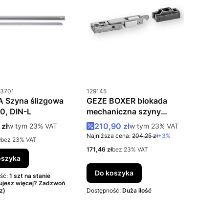
uktu
Kod produktu
3701
129145
 Szyna ślizgowa
GEZE BOXER blokada
0, DIN-L
mechaniczna szyny
12mm
rutto
Cena promocyjna brutto
 zł
w tym %s VAT
210,90 zł
w tym %s VAT
w tym
23%
VAT
w tym
23%
VAT
Najniższa cena:
204,25 zł
+3%
to
ł
bez 23% VAT
Cena netto
171,46 zł
bez 23% VAT
oszyka
Do koszyka
ść:
1 szt na stanie
ujesz więcej? Zadzwoń
z)
Dostępność:
Duża ilość