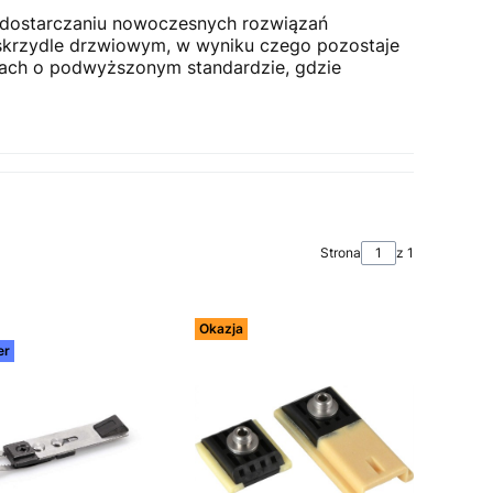
 dostarczaniu nowoczesnych rozwiązań
 skrzydle drzwiowym, w wyniku czego pozostaje
ach o podwyższonym standardzie, gdzie
Strona
z 1
Okazja
er