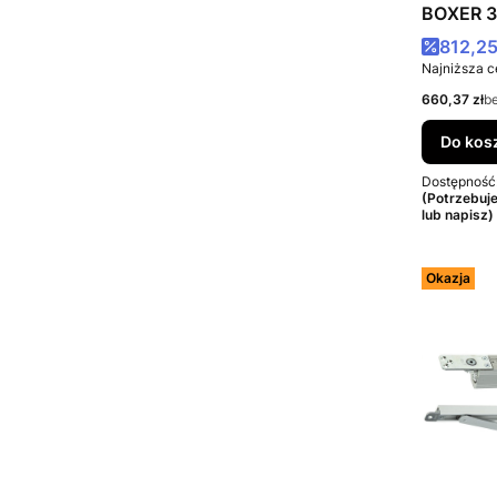
BOXER 3
srebrny
Cena p
812,25
Najniższa c
Cena netto
660,37 zł
b
Do kos
Dostępność
(Potrzebuj
lub napisz)
Okazja