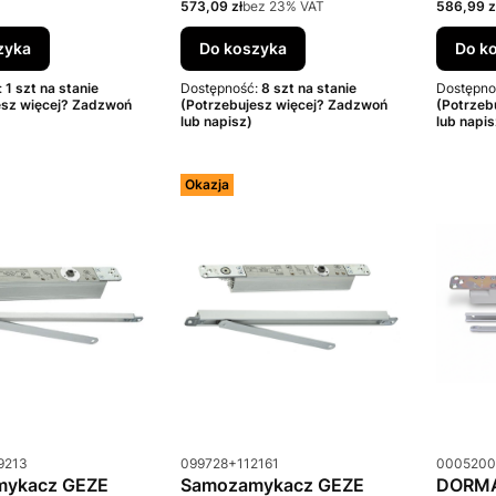
Cena netto
Cena net
573,09 zł
bez 23% VAT
586,99 z
zyka
Do koszyka
Do k
:
1 szt na stanie
Dostępność:
8 szt na stanie
Dostępno
esz więcej? Zadzwoń
(Potrzebujesz więcej? Zadzwoń
(Potrzeb
lub napisz)
lub napis
Okazja
u
Kod produktu
Kod prod
9213
099728+112161
0005200
mykacz GEZE
Samozamykacz GEZE
DORMA