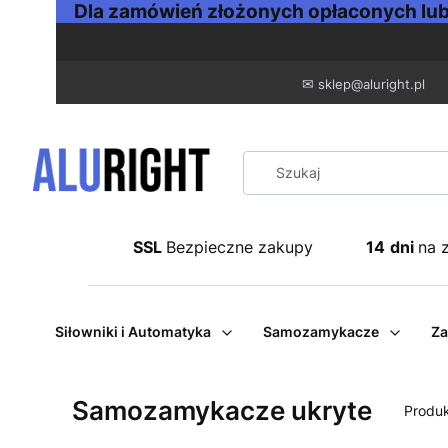
Dla zamówień złożonych opłaconych lub 
✉
sklep@aluright.pl
SSL
Bezpieczne zakupy
14
dni
na 
Siłowniki i Automatyka
Samozamykacze
Za
Samozamykacze ukryte
Produ