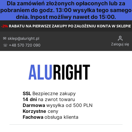
Dla zamówień złożonych opłaconych lub za
pobraniem do godz. 13:00 wysyłka tego samego
dnia. Inpost możliwy nawet do 15:00.
-2%
RABATU NA PIERWSZE ZAKUPY PO ZAŁOŻENIU KONTA W SKLEPIE
✉
sklep@aluright.pl
Zaloguj się
☏ +48 570 720 090
SSL
Bezpieczne zakupy
14
dni
na zwrot towaru
Darmowa
wysyłka od 500 PLN
Korzystne
ceny
Fachowa
obsługa klienta