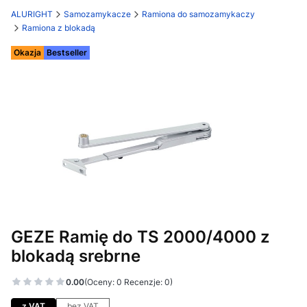
ALURIGHT
Samozamykacze
Ramiona do samozamykaczy
Ramiona z blokadą
Etykiety
Okazja
Bestseller
GEZE Ramię do TS 2000/4000 z
blokadą srebrne
0.00
(Oceny: 0 Recenzje: 0)
Przejdź do sekcji Opinie
z VAT
bez VAT