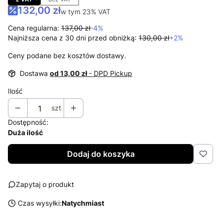
132,00 zł
w tym 23% VAT
w tym
23%
VAT
Cena regularna:
137,00 zł
-4%
Najniższa cena z 30 dni przed obniżką:
130,00 zł
+2%
Ceny podane bez kosztów dostawy.
Dostawa
od 13,00 zł
- DPD Pickup
Ilość
szt
Dostępność:
Duża ilość
Dodaj do koszyka
Zapytaj o produkt
Czas wysyłki:
Natychmiast