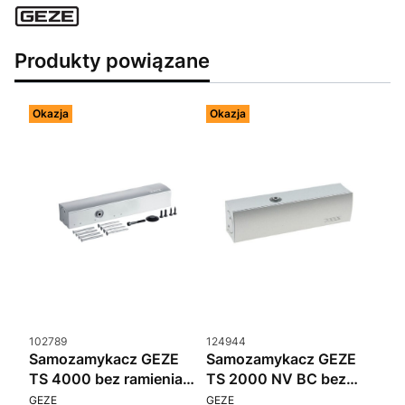
Produkty powiązane
Okazja
Okazja
Kod produktu
Kod produktu
102789
124944
Samozamykacz GEZE
Samozamykacz GEZE
TS 4000 bez ramienia
TS 2000 NV BC bez
PRODUCENT
PRODUCENT
srebrny
ramienia srebrny
GEZE
GEZE