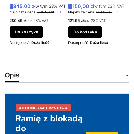
Cena promocyjna brutto
Cena promocyjna brutto
345,00 zł
w tym %s VAT
150,00 zł
w tym %s VAT
w tym
23%
VAT
w tym
23%
VAT
Najniższa cena:
335,00 zł
+3%
Najniższa cena:
154,50 zł
-3%
Cena netto
Cena netto
280,49 zł
bez 23% VAT
121,95 zł
bez 23% VAT
Do koszyka
Do koszyka
Dostępność:
Duża ilość
Dostępność:
Duża ilość
Opis
AUTOMATYKA DRZWIOWA
Ramię z blokadą
do