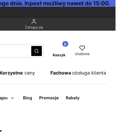
go dnia. Inpost możliwy nawet do 15:00.
Zaloguj się
Produkty w koszyku: 0. Zobacz sz
Wyczyść
Szukaj
Ulubione
Koszyk
Korzystne
ceny
Fachowa
obsługa klienta
tępu
Blog
Promocje
Rabaty
r