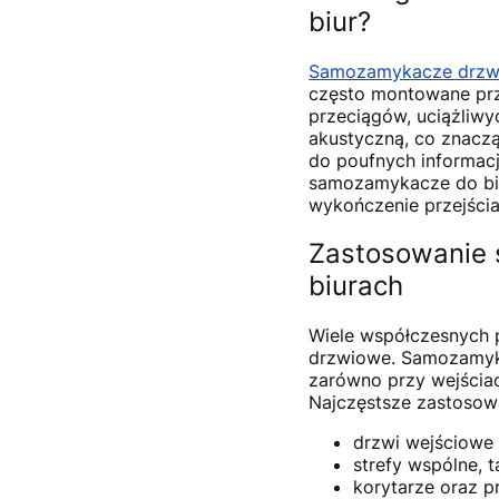
biur?
Samozamykacze drzw
często montowane prz
przeciągów, uciążliwy
akustyczną, co znaczą
do poufnych informacj
samozamykacze do biu
wykończenie przejścia
Zastosowanie
biurach
Wiele współczesnych p
drzwiowe. Samozamyka
zarówno przy wejściac
Najczęstsze zastosowa
drzwi wejściowe 
strefy wspólne, t
korytarze oraz 