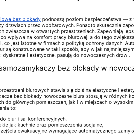
iowe bez blokady
podnoszą poziom bezpieczeństwa — z 
y drzwiach przeciwpożarowych. Ponadto skutecznie zapob
ch zwłaszcza w otwartych przestrzeniach. Zapewniają leps
co wpływa na komfort pracy biurowej, a do tego zwiększa
i, co jest istotne w firmach z polityką ochrony danych. A
r są konstruowane w taki sposób, aby w jak najmniejszy
: dyskretne i estetyczne, pasują do nowoczesnych drzwi.
 samozamykaczy bez blokady w nowoc
rzestrzeni biurowych stawia się dziś na elastyczne i este
cze bez blokady nowoczesne biura stosują w różnych kon
h do głównych pomieszczeń, jak i w miejscach o wysokim 
nia to:
do biur i sal konferencyjnych,
akie jak kuchnie oraz pomieszczenia socjalne,
przejścia ewakuacyjne wymagające automatycznego zamyka