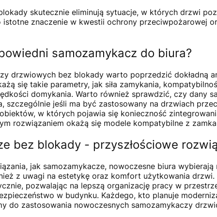
kady skutecznie eliminują sytuacje, w których drzwi poz
 to istotne znaczenie w kwestii ochrony przeciwpożarowej o
powiedni samozamykacz do biura?
 drzwiowych bez blokady warto poprzedzić dokładną ana
każą się takie parametry, jak siła zamykania, kompatybiln
prędkości domykania. Warto również sprawdzić, czy dany 
, szczególnie jeśli ma być zastosowany na drzwiach prz
obiektów, w których pojawia się konieczność zintegrowan
brym rozwiązaniem okażą się modele kompatybilne z zamkam
 bez blokady - przyszłościowe rozwiąz
iązania, jak samozamykacze, nowoczesne biura wybierają 
nież z uwagi na estetykę oraz komfort użytkowania drzwi. 
cznie, pozwalając na lepszą organizację pracy w przestrze
ezpieczeństwo w budynku. Każdego, kto planuje moderniza
my do zastosowania nowoczesnych samozamykaczy drzwi