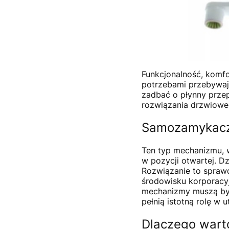
Funkcjonalność, komfo
potrzebami przebywaj
zadbać o płynny prze
rozwiązania drzwiowe
Samozamykacz 
Ten typ mechanizmu, 
w pozycji otwartej. D
Rozwiązanie to sprawd
środowisku korporacyj
mechanizmy muszą być
pełnią istotną rolę w
Dlaczego wart