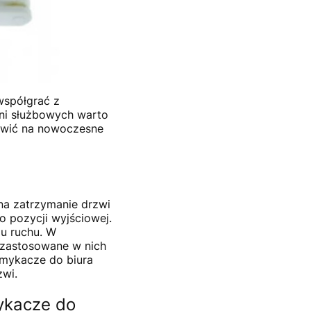
współgrać z
ni służbowych warto
tawić na nowoczesne
na zatrzymanie drzwi
o pozycji wyjściowej.
iu ruchu. W
 zastosowane w nich
amykacze do biura
zwi.
ykacze do