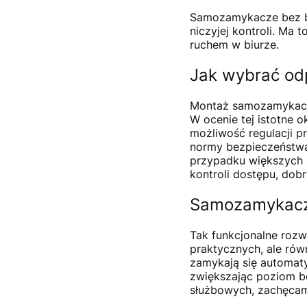
Samozamykacze bez blo
niczyjej kontroli. Ma
ruchem w biurze.
Jak wybrać od
Montaż samozamykaczy
W ocenie tej istotne o
możliwość regulacji 
normy bezpieczeństwa
przypadku większych 
kontroli dostępu, do
Samozamykacze
Tak funkcjonalne rozw
praktycznych, ale rów
zamykają się automaty
zwiększając poziom b
służbowych, zachęca