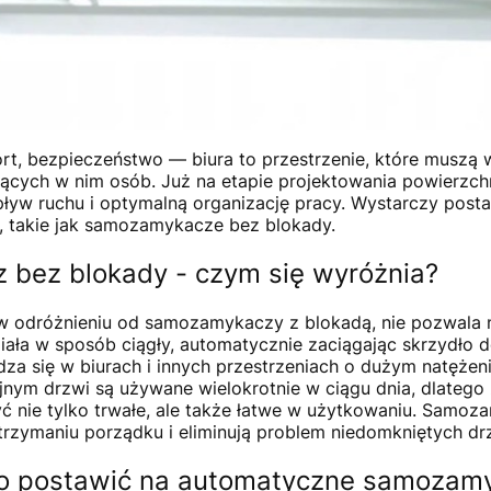
rt, bezpieczeństwo — biura to przestrzenie, które muszą 
ących w nim osób. Już na etapie projektowania powierzch
pływ ruchu i optymalną organizację pracy. Wystarczy pos
, takie jak samozamykacze bez blokady.
bez blokady - czym się wyróżnia?
w odróżnieniu od samozamykaczy z blokadą, nie pozwala 
ziała w sposób ciągły, automatycznie zaciągając skrzydło d
za się w biurach i innych przestrzeniach o dużym natężen
nym drzwi są używane wielokrotnie w ciągu dnia, dlatego
 nie tylko trwałe, ale także łatwe w użytkowaniu. Samoz
 utrzymaniu porządku i eliminują problem niedomkniętych dr
o postawić na automatyczne samozam