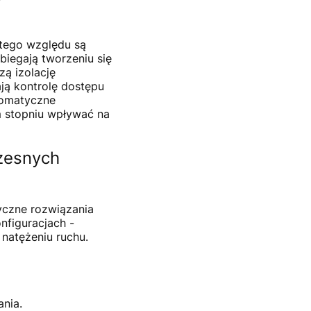
tego względu są
iegają tworzeniu się
zą izolację
ją kontrolę dostępu
utomatyczne
m stopniu wpływać na
zesnych
tyczne rozwiązania
figuracjach -
natężeniu ruchu.
nia.