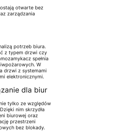
ostają otwarte bez
raz zarządzania
lizą potrzeb biura.
ość z typem drzwi czy
samozamykacz spełnia
eciwpożarowych. W
ia drzwi z systemami
i elektronicznymi.
anie dla biur
nie tylko ze względów
Dzięki nim skrzydła
ni biurowej oraz
cję przestrzeni
owych bez blokady.