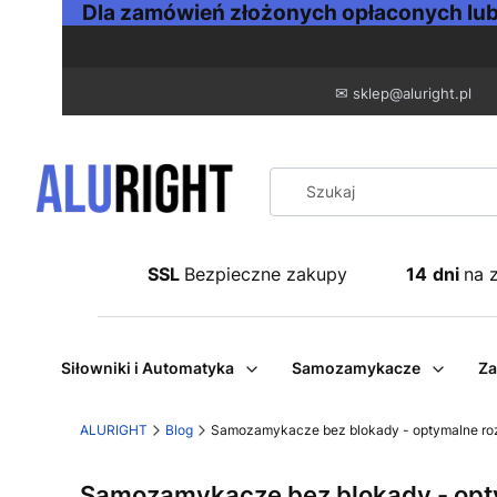
Dla zamówień złożonych opłaconych lub 
✉
sklep@aluright.pl
SSL
Bezpieczne zakupy
14
dni
na 
Siłowniki i Automatyka
Samozamykacze
Za
ALURIGHT
Blog
Samozamykacze bez blokady - optymalne roz
Samozamykacze bez blokady - opty