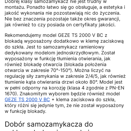
Dobrej klasy samozamykacz nie jest trudny w
montażu. Ponadto łatwo się go obsługuje, a estetyka i
jakość wykonania nie pozostawiają nic do życzenia.
Nie bez znaczenia pozostaje także okres gwarancji,
jak również to czy posiada on certyfikaty jakości.
Rekomendujemy model GEZE TS 2000 V BC z
blokadą wyposażony dodatkowo w klemę zaciskową
do szkła. Jest to samozamykacz ramieniowy
dedykowany modelom jednoskrzydłowym. Został
wyposażony w funkcję tłumienia otwierania, jak
również blokadę otwarcia (blokada położenia
otwarcia w zakresie 70°-150°). Można liczyć na
regulację siły zamykania w zakresie 2/4/5, jak również
tłumienie kąta otwierania drzwi około 80°. Model jest
w pełni odporny na korozję (klasa 4 zgodnie z PN-EN
1670). Znakomitym wyborem będzie również model
GEZE TS 2000 V BC
+ klema zaciskowa do szkła,
który różni się jedynie tym, że nie został wyposażony
w funkcję blokady.
Dobór samozamykacza do