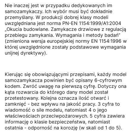
Nie inaczej jest w przypadku dedykowanych im
samozamykaczy. Ich wybór musi być dokładnie
przemyślany. W produkcji dobrej klasy modeli
uwzględniana jest norma PN-EN 1154:1999/A1:2004
„Okucia budowlane. Zamykacze drzwiowe z regulacją
przebiegu zamykania. Wymagania i metody badań”
(zmieniona wersja europejskiej normy EN 1154:1996 w
której uwzględnione zostały podstawowe wymagania
unijnej dyrektywy).
Kierując się obowiązującymi przepisami, każdy model
samozamykacza powinien być opisany 6-cyfrowym
kodem. Zwróć uwagę na pierwszą cyfrę. Dotyczy ona
kąta rozwarcia do którego dany model został
przetestowany. Kolejna oznacza ilość otwarć i
zamknięć - bez wpływu na jakość pracy. 3 cyfra to
wiadomość o sile modelu, natomiast 4 o jego
właściwościach przeciwpożarowych. 5 cyfra zawiera
informację o klasie bezpieczeństwa, natomiast
ostatnia - odporność na korozję (w skali od 1 do 5).