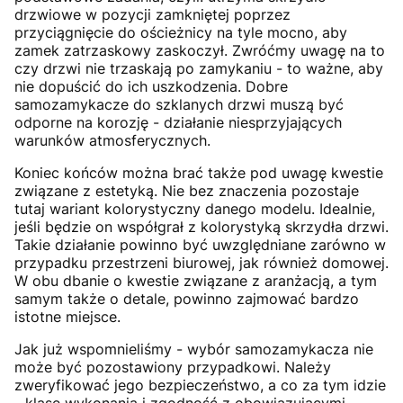
drzwiowe w pozycji zamkniętej poprzez
przyciągnięcie do ościeżnicy na tyle mocno, aby
zamek zatrzaskowy zaskoczył. Zwróćmy uwagę na to
czy drzwi nie trzaskają po zamykaniu - to ważne, aby
nie dopuścić do ich uszkodzenia. Dobre
samozamykacze do szklanych drzwi muszą być
odporne na korozję - działanie niesprzyjających
warunków atmosferycznych.
Koniec końców można brać także pod uwagę kwestie
związane z estetyką. Nie bez znaczenia pozostaje
tutaj wariant kolorystyczny danego modelu. Idealnie,
jeśli będzie on współgrał z kolorystyką skrzydła drzwi.
Takie działanie powinno być uwzględniane zarówno w
przypadku przestrzeni biurowej, jak również domowej.
W obu dbanie o kwestie związane z aranżacją, a tym
samym także o detale, powinno zajmować bardzo
istotne miejsce.
Jak już wspomnieliśmy - wybór samozamykacza nie
może być pozostawiony przypadkowi. Należy
zweryfikować jego bezpieczeństwo, a co za tym idzie
- klasę wykonania i zgodność z obowiązującymi