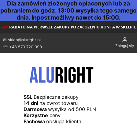
Dla zamówień złożonych opłaconych lub za
pobraniem do godz. 13:00 wysyłka tego samego
dnia. Inpost możliwy nawet do 15:00.
-2%
RABATU NA PIERWSZE ZAKUPY PO ZAŁOŻENIU KONTA W SKLEPIE
✉
sklep@aluright.pl
Zaloguj się
☏ +48 570 720 090
SSL
Bezpieczne zakupy
14
dni
na zwrot towaru
Darmowa
wysyłka od 500 PLN
Korzystne
ceny
Fachowa
obsługa klienta