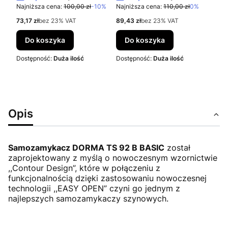
Najniższa cena:
100,00 zł
-10%
Najniższa cena:
110,00 zł
0%
Cena netto
Cena netto
73,17 zł
bez 23% VAT
89,43 zł
bez 23% VAT
Do koszyka
Do koszyka
Dostępność:
Duża ilość
Dostępność:
Duża ilość
Opis
Samozamykacz DORMA TS 92 B BASIC
został
zaprojektowany z myślą o nowoczesnym wzornictwie
,,Contour Design”, które w połączeniu z
funkcjonalnością dzięki zastosowaniu nowoczesnej
technologii ,,EASY OPEN” czyni go jednym z
najlepszych samozamykaczy szynowych.