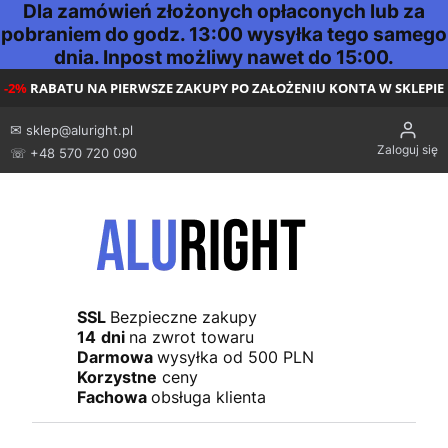
Dla zamówień złożonych opłaconych lub za
pobraniem do godz. 13:00 wysyłka tego samego
dnia. Inpost możliwy nawet do 15:00.
-2%
RABATU NA PIERWSZE ZAKUPY PO ZAŁOŻENIU KONTA W SKLEPIE
✉
sklep@aluright.pl
Zaloguj się
☏ +48 570 720 090
SSL
Bezpieczne zakupy
14
dni
na zwrot towaru
Darmowa
wysyłka od 500 PLN
Korzystne
ceny
Fachowa
obsługa klienta