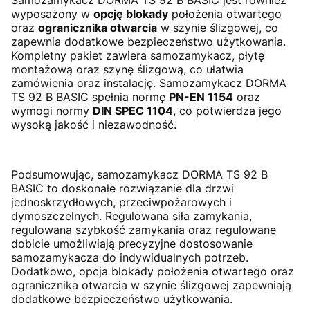
Samozamykacz DORMA TS 92 B BASIC jest również
wyposażony w
opcję blokady
położenia otwartego
oraz
ogranicznika otwarcia
w szynie ślizgowej, co
zapewnia dodatkowe bezpieczeństwo użytkowania.
Kompletny pakiet zawiera samozamykacz, płytę
montażową oraz szynę ślizgową, co ułatwia
zamówienia oraz instalację. Samozamykacz DORMA
TS 92 B BASIC spełnia normę
PN-EN 1154
oraz
wymogi normy
DIN SPEC 1104
, co potwierdza jego
wysoką jakość i niezawodność.
Podsumowując, samozamykacz DORMA TS 92 B
BASIC to doskonałe rozwiązanie dla drzwi
jednoskrzydłowych, przeciwpożarowych i
dymoszczelnych. Regulowana siła zamykania,
regulowana szybkość zamykania oraz regulowane
dobicie umożliwiają precyzyjne dostosowanie
samozamykacza do indywidualnych potrzeb.
Dodatkowo, opcja blokady położenia otwartego oraz
ogranicznika otwarcia w szynie ślizgowej zapewniają
dodatkowe bezpieczeństwo użytkowania.