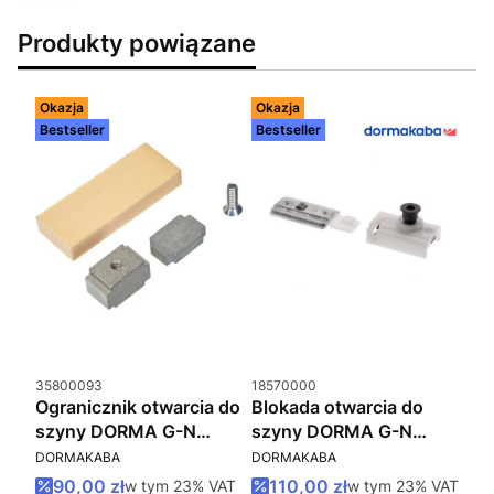
Produkty powiązane
Okazja
Okazja
Bestseller
Bestseller
Kod produktu
Kod produktu
35800093
18570000
Ogranicznik otwarcia do
Blokada otwarcia do
szyny DORMA G-N
szyny DORMA G-N
PRODUCENT
PRODUCENT
TS91/TS92/TS93
TS91/TS92/TS93
DORMAKABA
DORMAKABA
Cena promocyjna brutto
Cena promocyjna brutto
90,00 zł
w tym %s VAT
110,00 zł
w tym %s VAT
w tym
23%
VAT
w tym
23%
VAT