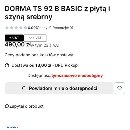
DORMA TS 92 B BASIC z płytą i
szyną srebrny
0.00
(Oceny: 0 Recenzje: 0)
Przejdź do sekcji Opinie
z VAT
bez VAT
Cena
490,00 zł
w tym 23% VAT
w tym
23%
VAT
Ceny podane bez kosztów dostawy.
Dostawa
od 13,00 zł
- DPD Pickup
Dostępność:
tymczasowo niedostępny
Powiadom mnie o dostępności
Zapytaj o produkt