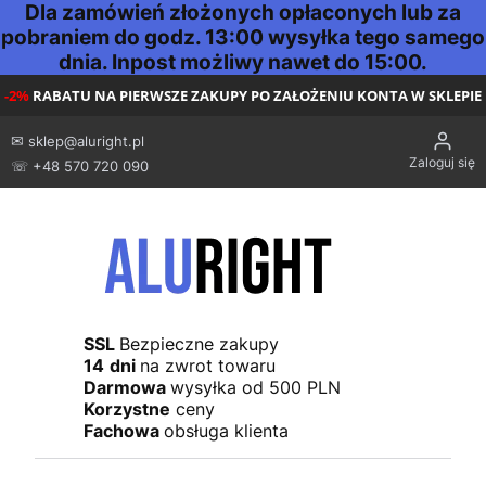
Dla zamówień złożonych opłaconych lub za
pobraniem do godz. 13:00 wysyłka tego samego
dnia. Inpost możliwy nawet do 15:00.
-2%
RABATU NA PIERWSZE ZAKUPY PO ZAŁOŻENIU KONTA W SKLEPIE
✉
sklep@aluright.pl
Zaloguj się
☏ +48 570 720 090
SSL
Bezpieczne zakupy
14
dni
na zwrot towaru
Darmowa
wysyłka od 500 PLN
Korzystne
ceny
Fachowa
obsługa klienta