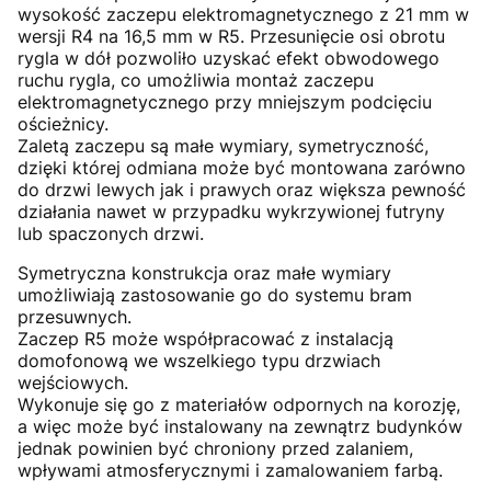
wysokość zaczepu elektromagnetycznego z 21 mm w
wersji R4 na 16,5 mm w R5. Przesunięcie osi obrotu
rygla w dół pozwoliło uzyskać efekt obwodowego
ruchu rygla, co umożliwia montaż zaczepu
elektromagnetycznego przy mniejszym podcięciu
ościeżnicy.
Zaletą zaczepu są małe wymiary, symetryczność,
dzięki której odmiana może być montowana zarówno
do drzwi lewych jak i prawych oraz większa pewność
działania nawet w przypadku wykrzywionej futryny
lub spaczonych drzwi.
Symetryczna konstrukcja oraz małe wymiary
umożliwiają zastosowanie go do systemu bram
przesuwnych.
Zaczep R5 może współpracować z instalacją
domofonową we wszelkiego typu drzwiach
wejściowych.
Wykonuje się go z materiałów odpornych na korozję,
a więc może być instalowany na zewnątrz budynków
jednak powinien być chroniony przed zalaniem,
wpływami atmosferycznymi i zamalowaniem farbą.