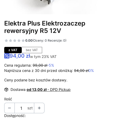
Elektra Plus Elektrozaczep
rewersyjny R5 12V
0.00
(Oceny: 0 Recenzje: 0)
Przejdź do sekcji Opinie
z VAT
bez VAT
94,00 zł
w tym 23% VAT
w tym
23%
VAT
Cena regularna:
99,00 zł
-5%
Najniższa cena z 30 dni przed obniżką:
94,00 zł
0%
Ceny podane bez kosztów dostawy.
Dostawa
od 13,00 zł
- DPD Pickup
Ilość
szt
Dostępność: