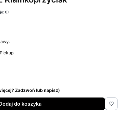
e: 0)
i Opinie
tawy.
Pickup
 więcej? Zadzwoń lub napisz)
Dodaj do koszyka