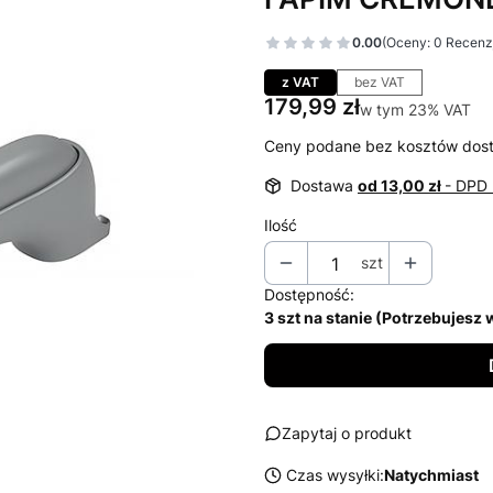
0.00
(Oceny: 0 Recenzj
Przejdź do sekcj
z VAT
bez VAT
Cena
179,99 zł
w tym 23% VAT
w tym
23%
VAT
Ceny podane bez kosztów dos
Dostawa
od 13,00 zł
- DPD 
Ilość
szt
Dostępność:
3 szt na stanie (Potrzebujesz
Zapytaj o produkt
Czas wysyłki:
Natychmiast