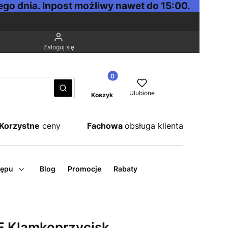
go dnia. Inpost możliwy nawet do 15:00.
Zaloguj się
Produkty w koszyku: 0. Zobacz sz
Wyczyść
Szukaj
Ulubione
Koszyk
Korzystne
ceny
Fachowa
obsługa klienta
tępu
Blog
Promocje
Rabaty
 Klamkoprzycisk