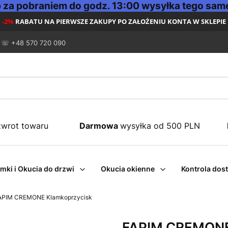
za pobraniem do godz. 13:00 wysyłka tego same
-2%
RABATU NA PIERWSZE ZAKUPY PO ZAŁOŻENIU KONTA W SKLEPIE
☏ +48 570 720 090
zwrot towaru
Darmowa
wysyłka od 500 PLN
mki i Okucia do drzwi
Okucia okienne
Kontrola dos
APIM CREMONE Klamkoprzycisk
FAPIM CREMONE