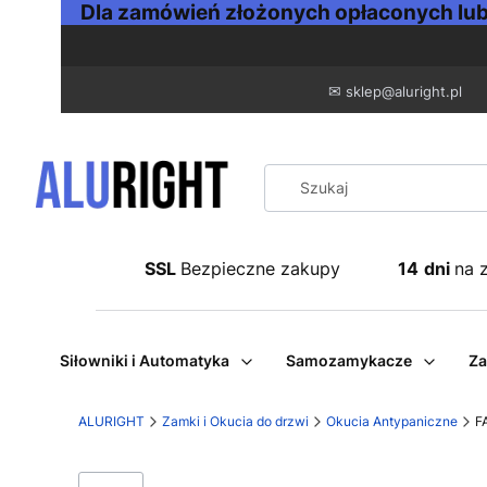
Dla zamówień złożonych opłaconych lub 
✉
sklep@aluright.pl
SSL
Bezpieczne zakupy
14
dni
na 
Siłowniki i Automatyka
Samozamykacze
Za
ALURIGHT
Zamki i Okucia do drzwi
Okucia Antypaniczne
F
Etykiety