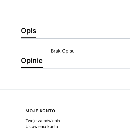
Opis
Brak Opisu
Opinie
Linki w stopce
MOJE KONTO
Twoje zamówienia
Ustawienia konta