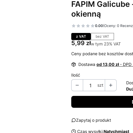
FAPIM Galicube 
okienną
0.00
(Oceny: 0 Recenzj
Przejdź do sekcj
z VAT
bez VAT
Cena
5,99 zł
w tym 23% VAT
w tym
23%
VAT
Ceny podane bez kosztów dos
Dostawa
od 13,00 zł
- DPD 
Ilość
Dos
szt
Duż
Zapytaj o produkt
Czas wysyłki:
Natychmiast