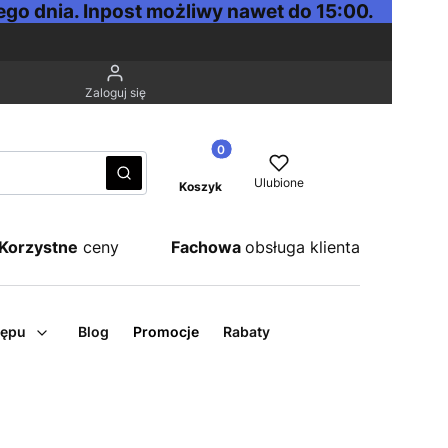
go dnia. Inpost możliwy nawet do 15:00.
Zaloguj się
Produkty w koszyku: 0. Zobacz sz
Wyczyść
Szukaj
Ulubione
Koszyk
Korzystne
ceny
Fachowa
obsługa klienta
tępu
Blog
Promocje
Rabaty