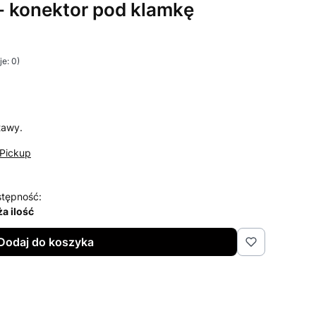
- konektor pod klamkę
e: 0)
i Opinie
tawy.
Pickup
tępność:
a ilość
Dodaj do koszyka