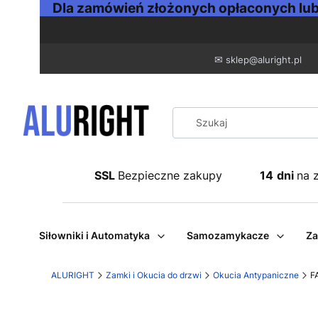
Dla zamówień złożonych opłaconych lub 
✉
sklep@aluright.pl
SSL
Bezpieczne zakupy
14
dni
na 
Siłowniki i Automatyka
Samozamykacze
Za
ALURIGHT
Zamki i Okucia do drzwi
Okucia Antypaniczne
F
Etykiety