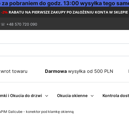
za pobraniem do godz. 13:00 wysyłka tego same
-2%
RABATU NA PIERWSZE ZAKUPY PO ZAŁOŻENIU KONTA W SKLEPIE
☏ +48 570 720 090
zwrot towaru
Darmowa
wysyłka od 500 PLN
mki i Okucia do drzwi
Okucia okienne
Kontrola dos
APIM Galicube - konektor pod klamkę okienną