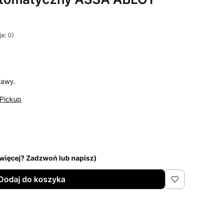
e: 0)
i Opinie
tawy.
Pickup
z więcej? Zadzwoń lub napisz)
Dodaj do koszyka