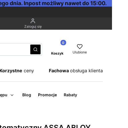
go dnia. Inpost możliwy nawet do 15:00.
Zaloguj się
Produkty w koszyku: 0. Zobacz sz
Wyczyść
Szukaj
Ulubione
Koszyk
Korzystne
ceny
Fachowa
obsługa klienta
tępu
Blog
Promocje
Rabaty
automatyczny ASSA ABLOY