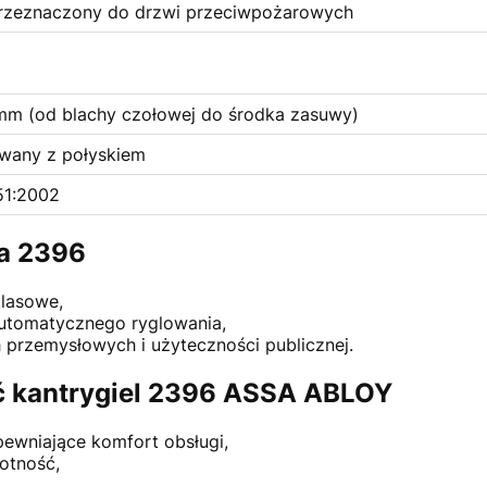
przeznaczony do drzwi przeciwpożarowych
m (od blachy czołowej do środka zasuwy)
wany z połyskiem
51:2002
la 2396
lasowe,
utomatycznego ryglowania,
h przemysłowych i użyteczności publicznej.
ć kantrygiel 2396 ASSA ABLOY
pewniające komfort obsługi,
otność,