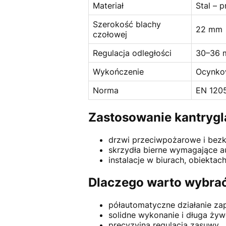
Materiał
Stal – 
Szerokość blachy
22 mm
czołowej
Regulacja odległości
30–36 m
Wykończenie
Ocynko
Norma
EN 120
Zastosowanie kantryg
drzwi przeciwpożarowe i bezk
skrzydła bierne wymagające a
instalacje w biurach, obiektac
Dlaczego warto wybra
półautomatyczne działanie za
solidne wykonanie i długa żyw
precyzyjna regulacja zasuwy,