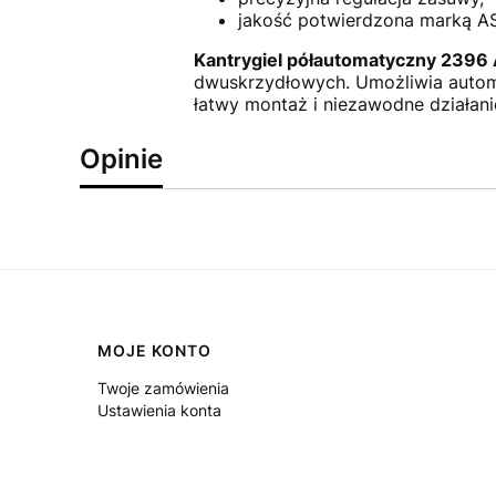
jakość potwierdzona marką A
Kantrygiel półautomatyczny 239
dwuskrzydłowych. Umożliwia automa
łatwy montaż i niezawodne działani
Opinie
Linki w stopce
MOJE KONTO
Twoje zamówienia
Ustawienia konta