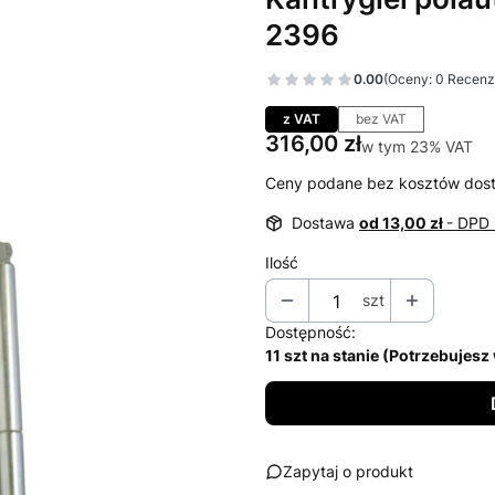
2396
0.00
(Oceny: 0 Recenzj
Przejdź do sekcj
z VAT
bez VAT
Cena
316,00 zł
w tym 23% VAT
w tym
23%
VAT
Ceny podane bez kosztów dos
Dostawa
od 13,00 zł
- DPD 
Ilość
szt
Dostępność:
11 szt na stanie (Potrzebujes
Zapytaj o produkt