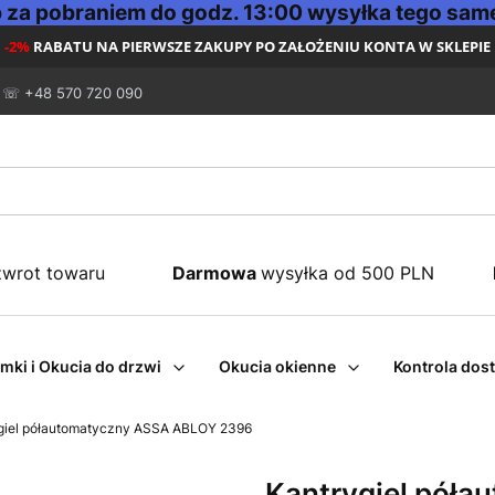
za pobraniem do godz. 13:00 wysyłka tego same
-2%
RABATU NA PIERWSZE ZAKUPY PO ZAŁOŻENIU KONTA W SKLEPIE
☏ +48 570 720 090
zwrot towaru
Darmowa
wysyłka od 500 PLN
mki i Okucia do drzwi
Okucia okienne
Kontrola dos
giel półautomatyczny ASSA ABLOY 2396
Kantrygiel pół