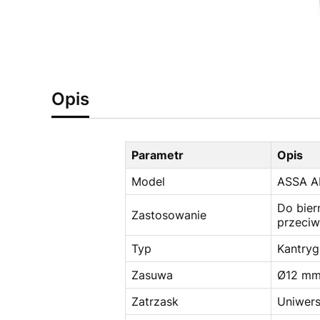
Opis
Parametr
Opis
Model
ASSA A
Do bier
Zastosowanie
przeci
Typ
Kantryg
Zasuwa
Ø12 mm,
Zatrzask
Uniwers