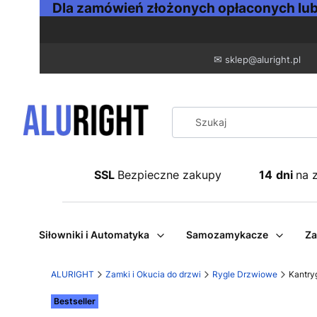
Dla zamówień złożonych opłaconych lub 
✉
sklep@aluright.pl
SSL
Bezpieczne zakupy
14
dni
na 
Siłowniki i Automatyka
Samozamykacze
Za
ALURIGHT
Zamki i Okucia do drzwi
Rygle Drzwiowe
Kantry
Etykiety
Bestseller