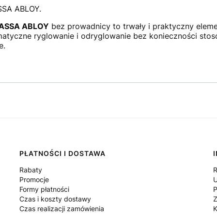
SSA ABLOY.
6 ASSA ABLOY
bez prowadnicy to trwały i praktyczny eleme
tyczne ryglowanie i odryglowanie bez konieczności stos
e.
PŁATNOŚCI I DOSTAWA
Rabaty
R
Promocje
U
Formy płatności
P
Czas i koszty dostawy
Z
Czas realizacji zamówienia
K