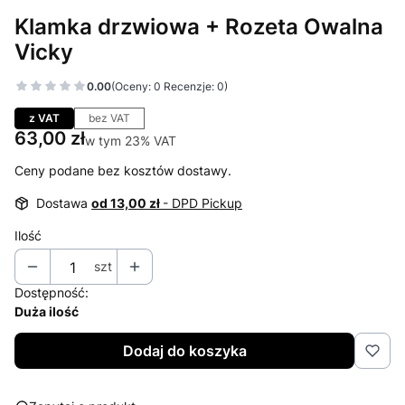
Klamka drzwiowa + Rozeta Owalna
Vicky
0.00
(Oceny: 0 Recenzje: 0)
Przejdź do sekcji Opinie
z VAT
bez VAT
Cena
63,00 zł
w tym 23% VAT
w tym
23%
VAT
Ceny podane bez kosztów dostawy.
Dostawa
od 13,00 zł
- DPD Pickup
Ilość
szt
Dostępność:
Duża ilość
Dodaj do koszyka