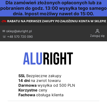
Dla zamówień złożonych opłaconych lub za
pobraniem do godz. 13:00 wysyłka tego samego
dnia. Inpost możliwy nawet do 15:00.
-2%
RABATU NA PIERWSZE ZAKUPY PO ZAŁOŻENIU KONTA W SKLEPIE
✉
sklep@aluright.pl
Zaloguj się
☏ +48 570 720 090
SSL
Bezpieczne zakupy
14
dni
na zwrot towaru
Darmowa
wysyłka od 500 PLN
Korzystne
ceny
Fachowa
obsługa klienta