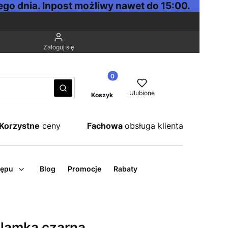
go dnia. Inpost możliwy nawet do 15:00.
Zaloguj się
Produkty w koszyku: 0. Zobacz sz
Wyczyść
Szukaj
Ulubione
Koszyk
Korzystne
ceny
Fachowa
obsługa klienta
tępu
Blog
Promocje
Rabaty
lamka czarna