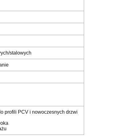
wych/stalowych
anie
o profili PCV i nowoczesnych drzwi
łoka
ażu