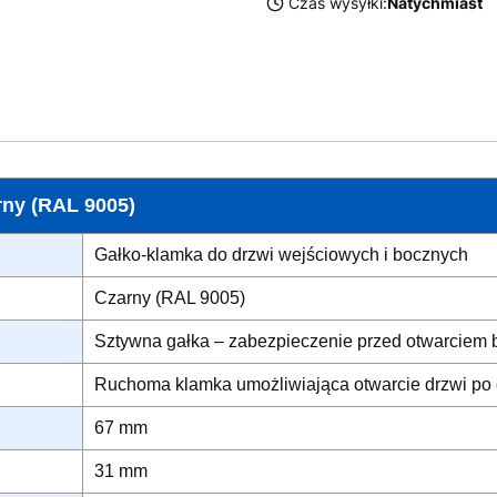
Czas wysyłki:
Natychmiast
ny (RAL 9005)
Gałko-klamka do drzwi wejściowych i bocznych
Czarny (RAL 9005)
Sztywna gałka – zabezpieczenie przed otwarciem b
Ruchoma klamka umożliwiająca otwarcie drzwi po
67 mm
31 mm