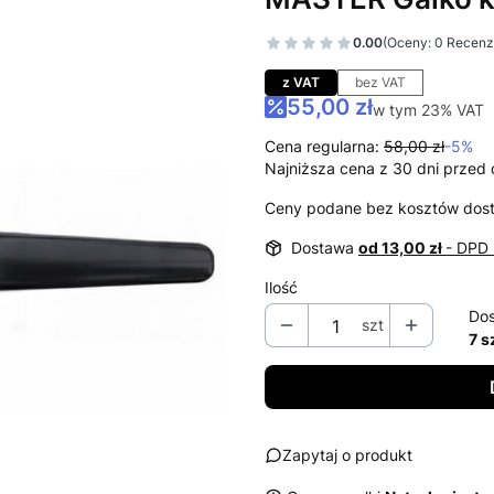
0.00
(Oceny: 0 Recenzj
Przejdź do sekcj
z VAT
bez VAT
55,00 zł
w tym 23% VAT
w tym
23%
VAT
Cena regularna:
58,00 zł
-5%
Najniższa cena z 30 dni przed 
Ceny podane bez kosztów dos
Dostawa
od 13,00 zł
- DPD 
Ilość
Dos
szt
7 s
Zapytaj o produkt