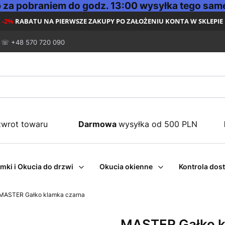
za pobraniem do godz. 13:00 wysyłka tego same
-2%
RABATU NA PIERWSZE ZAKUPY PO ZAŁOŻENIU KONTA W SKLEPIE
☏ +48 570 720 090
zwrot towaru
Darmowa
wysyłka od 500 PLN
mki i Okucia do drzwi
Okucia okienne
Kontrola dos
MASTER Gałko klamka czarna
MASTER Gałko k