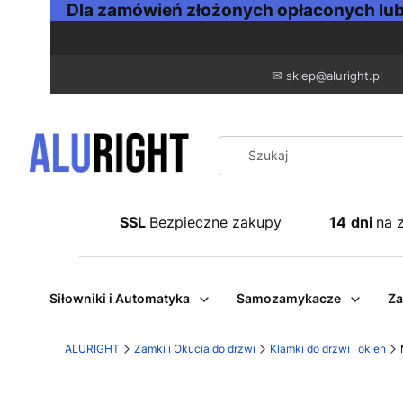
Dla zamówień złożonych opłaconych lub 
✉
sklep@aluright.pl
SSL
Bezpieczne zakupy
14
dni
na 
Siłowniki i Automatyka
Samozamykacze
Za
ALURIGHT
Zamki i Okucia do drzwi
Klamki do drzwi i okien