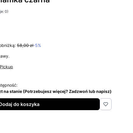
e: 0)
i Opinie
obniżką:
58,00 zł
-5%
tawy.
Pickup
tępność:
zt na stanie (Potrzebujesz więcej? Zadzwoń lub napisz)
Dodaj do koszyka