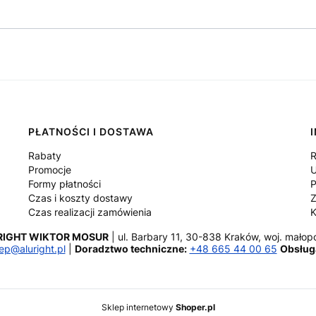
PŁATNOŚCI I DOSTAWA
Rabaty
R
Promocje
U
Formy płatności
P
Czas i koszty dostawy
Z
Czas realizacji zamówienia
K
RIGHT WIKTOR MOSUR
ul. Barbary 11, 30-838 Kraków,
woj. małopo
ep@aluright.pl
Doradztwo techniczne:
+48 665 44 00 65
Obsług
Sklep internetowy
Shoper.pl