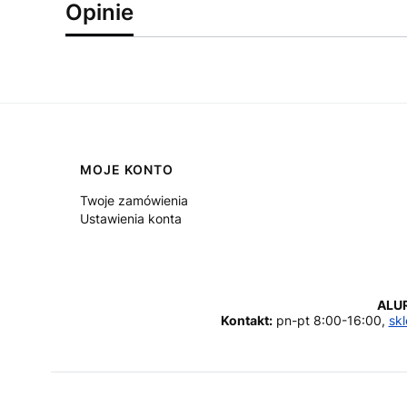
Opinie
Linki w stopce
MOJE KONTO
Twoje zamówienia
Ustawienia konta
ALU
Kontakt:
pn-pt 8:00-16:00,
skl