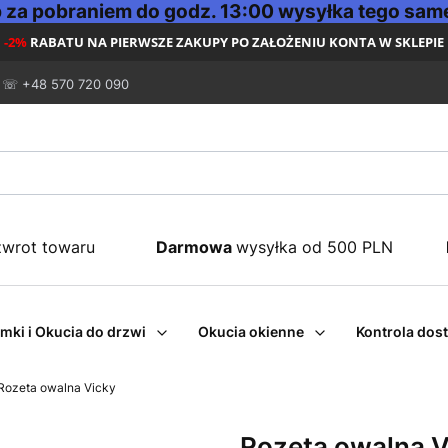
za pobraniem do godz. 13:00 wysyłka tego same
-2%
RABATU NA PIERWSZE ZAKUPY PO ZAŁOŻENIU KONTA W SKLEPIE
☏ +48 570 720 090
zwrot towaru
Darmowa
wysyłka od 500 PLN
mki i Okucia do drzwi
Okucia okienne
Kontrola dos
Rozeta owalna Vicky
Rozeta owalna V