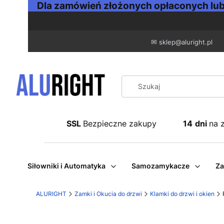
Dla zamówień złożonych opłaconych lub 
✉
sklep@aluright.pl
SSL
Bezpieczne zakupy
14
dni
na 
Siłowniki i Automatyka
Samozamykacze
Za
ALURIGHT
Zamki i Okucia do drzwi
Klamki do drzwi i okien