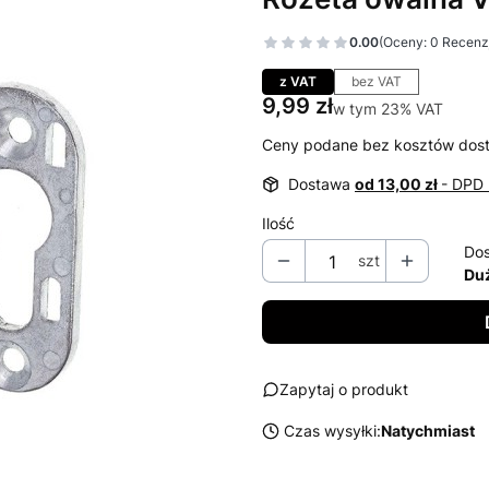
0.00
(Oceny: 0 Recenzj
Przejdź do sekcj
z VAT
bez VAT
Cena
9,99 zł
w tym 23% VAT
w tym
23%
VAT
Ceny podane bez kosztów dos
Dostawa
od 13,00 zł
- DPD 
Ilość
Dos
szt
Duż
Zapytaj o produkt
Czas wysyłki:
Natychmiast