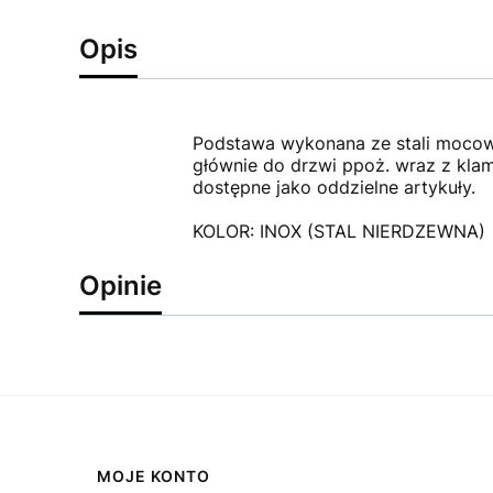
Opis
Podstawa wykonana ze stali mocow
głównie do drzwi ppoż. wraz z klam
dostępne jako oddzielne artykuły.
KOLOR: INOX (STAL NIERDZEWNA)
Opinie
Linki w stopce
MOJE KONTO