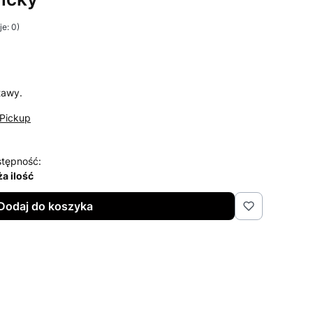
e: 0)
i Opinie
tawy.
Pickup
tępność:
a ilość
Dodaj do koszyka