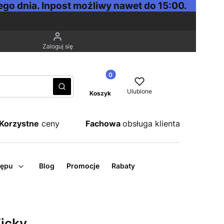
go dnia. Inpost możliwy nawet do 15:00.
Zaloguj się
Produkty w koszyku: 0. Zobacz sz
Wyczyść
Szukaj
Ulubione
Koszyk
Korzystne
ceny
Fachowa
obsługa klienta
tępu
Blog
Promocje
Rabaty
icky