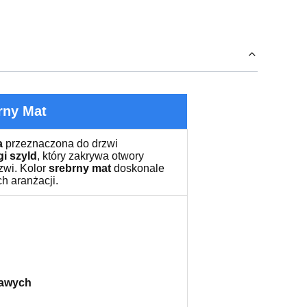
rny Mat
a
przeznaczona do drzwi
gi szyld
, który zakrywa otwory
zwi. Kolor
srebrny mat
doskonale
h aranżacji.
rawych