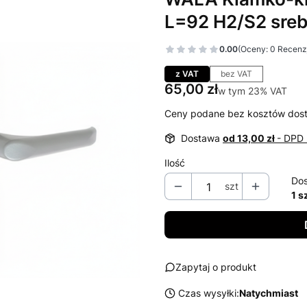
L=92 H2/S2 sreb
0.00
(Oceny: 0 Recenzj
Przejdź do sekcj
z VAT
bez VAT
Cena
65,00 zł
w tym 23% VAT
w tym
23%
VAT
Ceny podane bez kosztów dos
Dostawa
od 13,00 zł
- DPD 
Ilość
Dos
szt
1 s
Zapytaj o produkt
Czas wysyłki:
Natychmiast