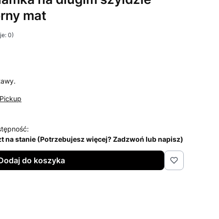
rny mat
e: 0)
i Opinie
tawy.
Pickup
tępność:
zt na stanie (Potrzebujesz więcej? Zadzwoń lub napisz)
Dodaj do koszyka