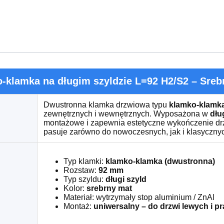
-klamka na długim szyldzie L=92 H2/S2 – Sreb
Dwustronna klamka drzwiowa typu
klamko-klamk
zewnętrznych i wewnętrznych. Wyposażona w
dłu
montażowe i zapewnia estetyczne wykończenie dr
pasuje zarówno do nowoczesnych, jak i klasycznyc
Typ klamki:
klamko-klamka (dwustronna)
Rozstaw:
92 mm
Typ szyldu:
długi szyld
Kolor:
srebrny mat
Materiał: wytrzymały stop aluminium / ZnAl
Montaż:
uniwersalny – do drzwi lewych i p