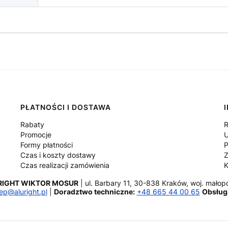
PŁATNOŚCI I DOSTAWA
Rabaty
R
Promocje
U
Formy płatności
P
Czas i koszty dostawy
Z
Czas realizacji zamówienia
K
RIGHT WIKTOR MOSUR
ul. Barbary 11, 30-838 Kraków,
woj. małopo
ep@aluright.pl
Doradztwo techniczne:
+48 665 44 00 65
Obsług