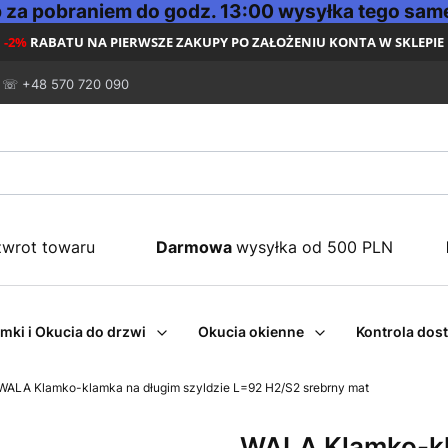
za pobraniem do godz. 13:00 wysyłka tego same
-2%
RABATU NA PIERWSZE ZAKUPY PO ZAŁOŻENIU KONTA W SKLEPIE
☏ +48 570 720 090
zwrot towaru
Darmowa
wysyłka od 500 PLN
mki i Okucia do drzwi
Okucia okienne
Kontrola dos
WALA Klamko-klamka na długim szyldzie L=92 H2/S2 srebrny mat
WALA Klamko-kl