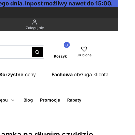
go dnia. Inpost możliwy nawet do 15:00.
Zaloguj się
Produkty w koszyku: 0. Zobacz sz
Wyczyść
Szukaj
Ulubione
Koszyk
Korzystne
ceny
Fachowa
obsługa klienta
tępu
Blog
Promocje
Rabaty
amka na długim szyldzie