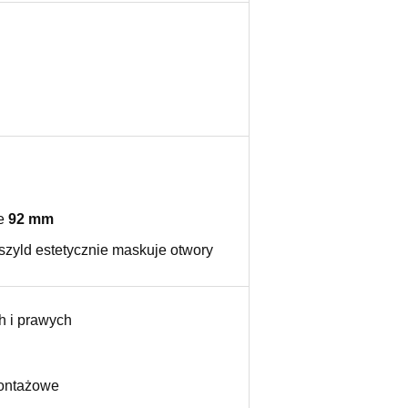
ie
92 mm
szyld estetycznie maskuje otwory
h i prawych
montażowe