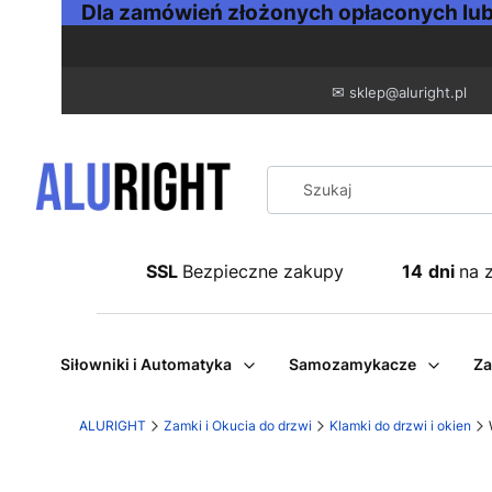
Dla zamówień złożonych opłaconych lub 
✉
sklep@aluright.pl
SSL
Bezpieczne zakupy
14
dni
na 
Siłowniki i Automatyka
Samozamykacze
Za
ALURIGHT
Zamki i Okucia do drzwi
Klamki do drzwi i okien