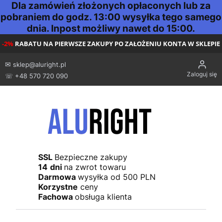
Dla zamówień złożonych opłaconych lub za
pobraniem do godz. 13:00 wysyłka tego samego
dnia. Inpost możliwy nawet do 15:00.
-2%
RABATU NA PIERWSZE ZAKUPY PO ZAŁOŻENIU KONTA W SKLEPIE
✉
sklep@aluright.pl
Zaloguj się
☏ +48 570 720 090
SSL
Bezpieczne zakupy
14
dni
na zwrot towaru
Darmowa
wysyłka od 500 PLN
Korzystne
ceny
Fachowa
obsługa klienta