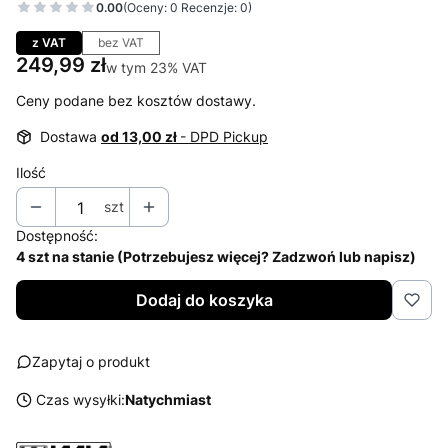
0.00
(Oceny: 0 Recenzje: 0)
Przejdź do sekcji Opinie
z VAT
bez VAT
Cena
249,99 zł
w tym 23% VAT
w tym
23%
VAT
Ceny podane bez kosztów dostawy.
Dostawa
od 13,00 zł
- DPD Pickup
Ilość
szt
Dostępność:
4 szt na stanie (Potrzebujesz więcej? Zadzwoń lub napisz)
Dodaj do koszyka
Zapytaj o produkt
Czas wysyłki:
Natychmiast