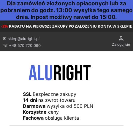
Dla zamówień złożonych opłaconych lub za
pobraniem do godz. 13:00 wysyłka tego samego
dnia. Inpost możliwy nawet do 15:00.
-2%
RABATU NA PIERWSZE ZAKUPY PO ZAŁOŻENIU KONTA W SKLEPIE
✉
sklep@aluright.pl
Zaloguj się
☏ +48 570 720 090
SSL
Bezpieczne zakupy
14
dni
na zwrot towaru
Darmowa
wysyłka od 500 PLN
Korzystne
ceny
Fachowa
obsługa klienta