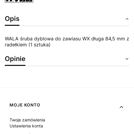
Opis
WALA śruba dyblowa do zawiasu WX długa 84,5 mm z
radełkiem (1 sztuka)
Opinie
Linki w stopce
MOJE KONTO
Twoje zamówienia
Ustawienia konta