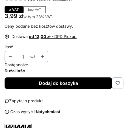
Przejdź do sekcji Opinie
z VAT
bez VAT
Cena
3,99 zł
w tym 23% VAT
w tym
23%
VAT
Ceny podane bez kosztów dostawy.
Dostawa
od 13,00 zł
- DPD Pickup
Ilość
szt
Dostępność:
Duża ilość
Dodaj do koszyka
Zapytaj o produkt
Czas wysyłki:
Natychmiast