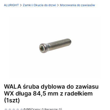
ALURIGHT
Zamki i Okucia do drzwi
Mocowania do zawiasów
Etykiety
WALA śruba dyblowa do zawiasu
WX długa 84,5 mm z radełkiem
(1szt)
0.00
(Oceny: 0 Recenzje: 0)