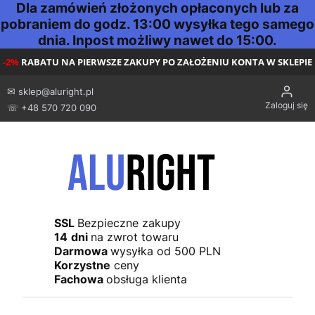
Dla zamówień złożonych opłaconych lub za
pobraniem do godz. 13:00 wysyłka tego samego
dnia. Inpost możliwy nawet do 15:00.
-2%
RABATU NA PIERWSZE ZAKUPY PO ZAŁOŻENIU KONTA W SKLEPIE
✉
sklep@aluright.pl
Zaloguj się
☏ +48 570 720 090
SSL
Bezpieczne zakupy
14
dni
na zwrot towaru
Darmowa
wysyłka od 500 PLN
Korzystne
ceny
Fachowa
obsługa klienta