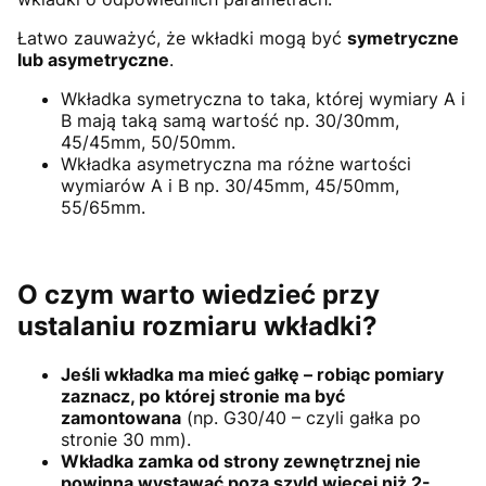
Łatwo zauważyć, że wkładki mogą być
symetryczne
lub asymetryczne
.
Wkładka symetryczna to taka, której wymiary A i
B mają taką samą wartość np. 30/30mm,
45/45mm, 50/50mm.
Wkładka asymetryczna ma różne wartości
wymiarów A i B np. 30/45mm, 45/50mm,
55/65mm.
O czym warto wiedzieć przy
ustalaniu rozmiaru wkładki?
Jeśli wkładka ma mieć gałkę – robiąc pomiary
zaznacz, po której stronie ma być
zamontowana
(np. G30/40 – czyli gałka po
stronie 30 mm).
Wkładka zamka od strony zewnętrznej nie
powinna wystawać poza szyld więcej niż 2-