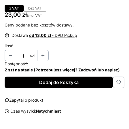
Przejdź do sekcji Opinie
z VAT
bez VAT
Cena
23,00 zł
bez VAT
Ceny podane bez kosztów dostawy.
Dostawa
od 13,00 zł
- DPD Pickup
Ilość
szt
Dostępność:
2 szt na stanie (Potrzebujesz więcej? Zadzwoń lub napisz)
Dodaj do koszyka
Zapytaj o produkt
Czas wysyłki:
Natychmiast