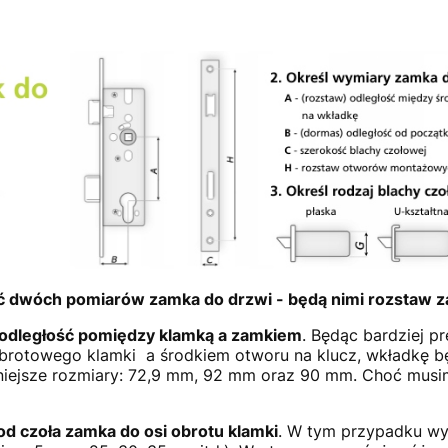
ć dwóch pomiarów zamka do drzwi - będą nimi rozstaw z
 odległość pomiędzy klamką a zamkiem
. Będąc bardziej p
brotowego klamki a środkiem otworu na klucz, wkładkę b
iejsze rozmiary: 72,9 mm, 92 mm oraz 90 mm. Choć musimy
od czoła zamka do osi obrotu klamki
. W tym przypadku wy