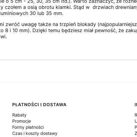
bie o 5 cm - 25, 30, 35 cm itd.). Warto zaznaczyć, że różn
y czołem a osią obrotu klamki. Stąd w drzwiach drewniany
aluminiowych 30 lub 35 mm.
wróć uwagę także na trzpień blokady (najpopularniejsze
 to 8 i 10 mm). Dzięki temu będziesz miał pewność, że zak
wi.
PŁATNOŚCI I DOSTAWA
Rabaty
R
Promocje
U
Formy płatności
P
Czas i koszty dostawy
Z