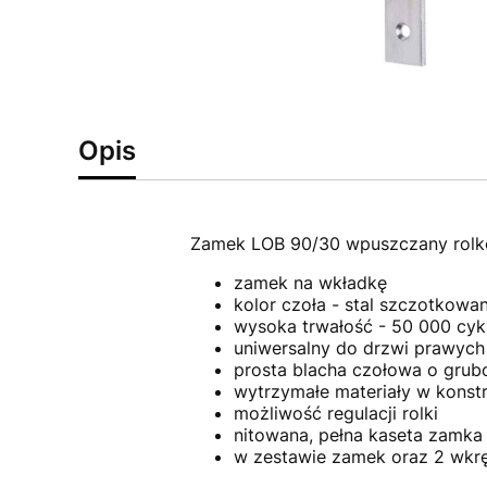
Opis
Zamek LOB 90/30 wpuszczany rol
zamek na wkładkę
kolor czoła - stal szczotkowa
wysoka trwałość - 50 000 cykl
uniwersalny do drzwi prawych
prosta blacha czołowa o grub
wytrzymałe materiały w konstr
możliwość regulacji rolki
nitowana, pełna kaseta zamka
w zestawie zamek oraz 2 wkr