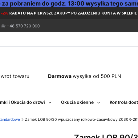
za pobraniem do godz. 13:00 wysyłka tego same
-2%
RABATU NA PIERWSZE ZAKUPY PO ZAŁOŻENIU KONTA W SKLEPIE
☏ +48 570 720 090
zwrot towaru
Darmowa
wysyłka od 500 PLN
mki i Okucia do drzwi
Okucia okienne
Kontrola dos
tandardowe
Zamek LOB 90/30 wpuszczany rolkowo-zasuwkowy Z030R-2K
Zamek LOB 90/3