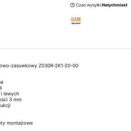
Czas wysyłki:
Natychmiast
kowo-zasuwkowy Z030R-2K1-20-00
na
i
 i lewych
ości 3 mm
ukcji
ęty montażowe