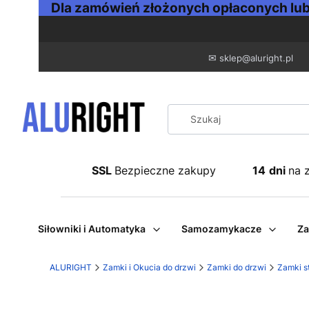
Dla zamówień złożonych opłaconych lub 
✉
sklep@aluright.pl
SSL
Bezpieczne zakupy
14
dni
na 
Siłowniki i Automatyka
Samozamykacze
Za
ALURIGHT
Zamki i Okucia do drzwi
Zamki do drzwi
Zamki s
Etykiety