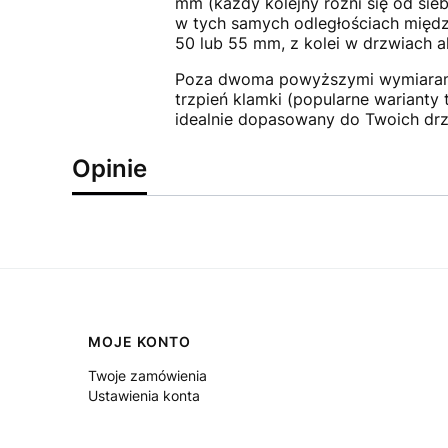
mm (każdy kolejny różni się od sie
w tych samych odległościach międz
50 lub 55 mm, z kolei w drzwiach 
Poza dwoma powyższymi wymiarami z
trzpień klamki (popularne warianty
idealnie dopasowany do Twoich drz
Opinie
Linki w stopce
MOJE KONTO
Twoje zamówienia
Ustawienia konta