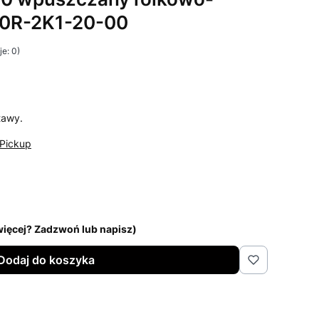
0R-2K1-20-00
e: 0)
i Opinie
tawy.
Pickup
 więcej? Zadzwoń lub napisz)
Dodaj do koszyka