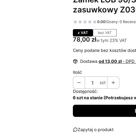
zasuwkowy Z03
0.00
(Oceny: 0 Recenzj
Przejdź do sekcj
z VAT
bez VAT
Cena
78,00 zł
w tym 23% VAT
w tym
23%
VAT
Ceny podane bez kosztów dos
Dostawa
od 13,00 zł
- DPD 
Ilość
szt
Dostępność:
6 szt na stanie (Potrzebujesz
Zapytaj o produkt