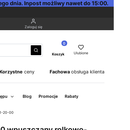
go dnia. Inpost możliwy nawet do 15:00.
Zaloguj się
Produkty w koszyku: 0. Zobacz sz
Wyczyść
Szukaj
Ulubione
Koszyk
Korzystne
ceny
Fachowa
obsługa klienta
tępu
Blog
Promocje
Rabaty
1-20-00
0 wpuszczany rolkowo-