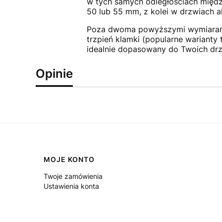
w tych samych odległościach międz
50 lub 55 mm, z kolei w drzwiach 
Poza dwoma powyższymi wymiarami z
trzpień klamki (popularne warianty
idealnie dopasowany do Twoich drz
Opinie
Linki w stopce
MOJE KONTO
Twoje zamówienia
Ustawienia konta