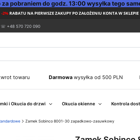
za pobraniem do godz. 13:00 wysyłka tego same
-2%
RABATU NA PIERWSZE ZAKUPY PO ZAŁOŻENIU KONTA W SKLEPIE
☏ +48 570 720 090
zwrot towaru
Darmowa
wysyłka od 500 PLN
mki i Okucia do drzwi
Okucia okienne
Kontrola dos
tandardowe
Zamek Sobinco 8001-30 zapadkowo-zasuwkowy
Zamek Sobinco 