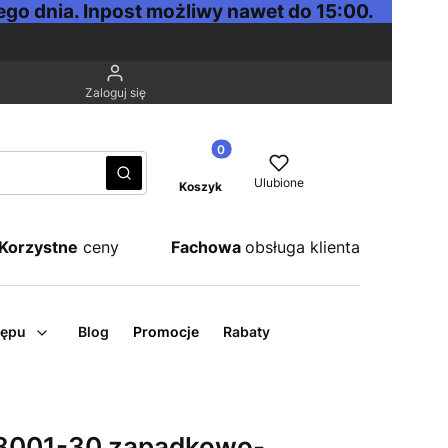
go dnia. Inpost możliwy nawet do 15:00.
Zaloguj się
Produkty w koszyku: 0. Zobacz sz
Wyczyść
Szukaj
Ulubione
Koszyk
Korzystne
ceny
Fachowa
obsługa klienta
tępu
Blog
Promocje
Rabaty
8001-30 zapadkowo-