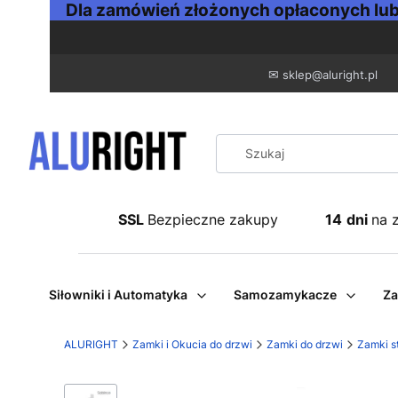
Dla zamówień złożonych opłaconych lub 
✉
sklep@aluright.pl
SSL
Bezpieczne zakupy
14
dni
na 
Siłowniki i Automatyka
Samozamykacze
Za
ALURIGHT
Zamki i Okucia do drzwi
Zamki do drzwi
Zamki s
Etykiety