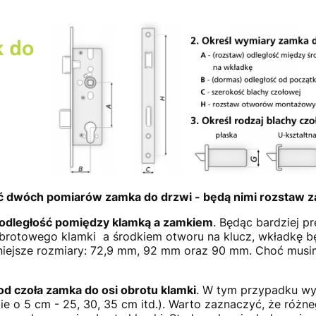
ć dwóch pomiarów zamka do drzwi - będą nimi rozstaw z
 odległość pomiędzy klamką a zamkiem
. Będąc bardziej p
brotowego klamki a środkiem otworu na klucz, wkładkę b
iejsze rozmiary: 72,9 mm, 92 mm oraz 90 mm. Choć musimy
od czoła zamka do osi obrotu klamki
. W tym przypadku wy
bie o 5 cm - 25, 30, 35 cm itd.). Warto zaznaczyć, że różn