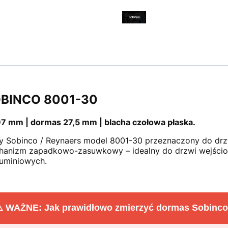
OBINCO 8001-30
97 mm | dormas 27,5 mm | blacha czołowa płaska.
y Sobinco / Reynaers model 8001-30 przeznaczony do drz
hanizm zapadkowo-zasuwkowy – idealny do drzwi wejścio
uminiowych.
️ WAŻNE: Jak prawidłowo zmierzyć dormas Sobinc