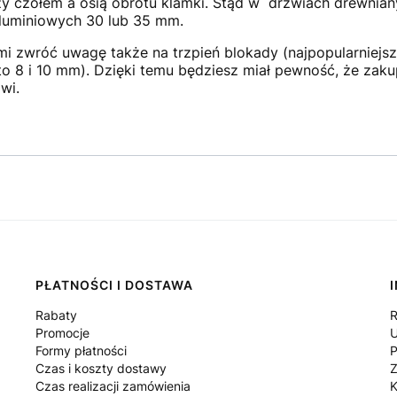
y czołem a osią obrotu klamki. Stąd w drzwiach drewniany
aluminiowych 30 lub 35 mm.
wróć uwagę także na trzpień blokady (najpopularniejsze
 to 8 i 10 mm). Dzięki temu będziesz miał pewność, że zak
wi.
PŁATNOŚCI I DOSTAWA
Rabaty
R
Promocje
U
Formy płatności
P
Czas i koszty dostawy
Z
Czas realizacji zamówienia
K