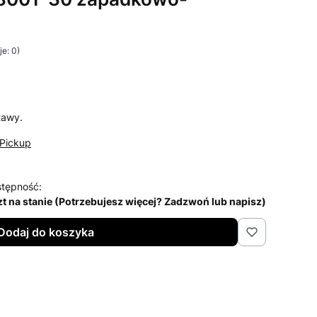
e: 0)
i Opinie
tawy.
Pickup
tępność:
zt na stanie (Potrzebujesz więcej? Zadzwoń lub napisz)
Dodaj do koszyka