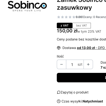
zasuwkowy
0.00
(Oceny: 0 Recenzj
Przejdź do sekcj
z VAT
bez VAT
Cena
150,00 zł
w tym 23% VAT
w tym
23%
VAT
Ceny podane bez kosztów dos
Dostawa
od 13,00 zł
- DPD 
Ilość
Dos
szt
7 s
Zapytaj o produkt
Czas wysyłki:
Natychmiast