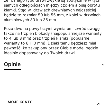
że różnego typu drzwi zwykle są spotykanie w tych
samych odległościach między czołem a osią obrotu
klamki. Stąd w drzwiach drewnianych najczęściej
będzie to rozmiar 50 lub 55 mm, z kolei w drzwiach
aluminiowych 30 lub 35 mm.
Poza dwoma powyższymi wymiarami zwróć uwagę
także na trzpień blokady (najpopularniejsze warianty
to 4 lub 8 mm) oraz trzpień klamki (popularne
warianty to 8 i 10 mm). Dzięki temu będziesz miał
pewność, że zakupiony przez Ciebie model będzie
idealnie dopasowany do Twoich drzwi.
Opinie
Linki w stopce
MOJE KONTO