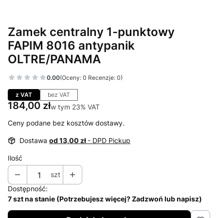
Zamek centralny 1-punktowy
FAPIM 8016 antypanik
OLTRE/PANAMA
0.00
(Oceny: 0 Recenzje: 0)
Przejdź do sekcji Opinie
z VAT
bez VAT
Cena
184,00 zł
w tym 23% VAT
w tym
23%
VAT
Ceny podane bez kosztów dostawy.
Dostawa
od 13,00 zł
- DPD Pickup
Ilość
szt
Dostępność:
7 szt na stanie (Potrzebujesz więcej? Zadzwoń lub napisz)