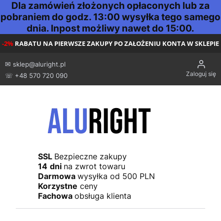
Dla zamówień złożonych opłaconych lub za
pobraniem do godz. 13:00 wysyłka tego samego
dnia. Inpost możliwy nawet do 15:00.
-2%
RABATU NA PIERWSZE ZAKUPY PO ZAŁOŻENIU KONTA W SKLEPIE
✉
sklep@aluright.pl
Zaloguj się
☏ +48 570 720 090
SSL
Bezpieczne zakupy
14
dni
na zwrot towaru
Darmowa
wysyłka od 500 PLN
Korzystne
ceny
Fachowa
obsługa klienta