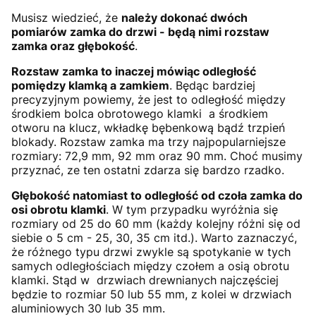
Musisz wiedzieć, że
należy dokonać dwóch
pomiarów zamka do drzwi - będą nimi rozstaw
zamka oraz głębokość
.
Rozstaw zamka to inaczej mówiąc odległość
pomiędzy klamką a zamkiem
. Będąc bardziej
precyzyjnym powiemy, że jest to odległość między
środkiem bolca obrotowego klamki a środkiem
otworu na klucz, wkładkę bębenkową bądź trzpień
blokady. Rozstaw zamka ma trzy najpopularniejsze
rozmiary: 72,9 mm, 92 mm oraz 90 mm. Choć musimy
przyznać, ze ten ostatni zdarza się bardzo rzadko.
Głębokość natomiast to odległość od czoła zamka do
osi obrotu klamki
. W tym przypadku wyróżnia się
rozmiary od 25 do 60 mm (każdy kolejny różni się od
siebie o 5 cm - 25, 30, 35 cm itd.). Warto zaznaczyć,
że różnego typu drzwi zwykle są spotykanie w tych
samych odległościach między czołem a osią obrotu
klamki. Stąd w drzwiach drewnianych najczęściej
będzie to rozmiar 50 lub 55 mm, z kolei w drzwiach
aluminiowych 30 lub 35 mm.