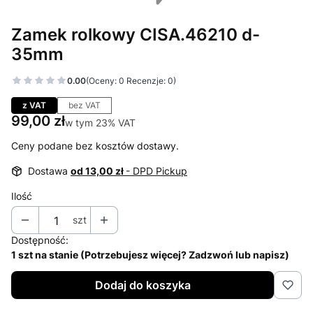
Zamek rolkowy CISA.46210 d-
35mm
0.00
(Oceny: 0 Recenzje: 0)
Przejdź do sekcji Opinie
z VAT
bez VAT
Cena
99,00 zł
w tym 23% VAT
w tym
23%
VAT
Ceny podane bez kosztów dostawy.
Dostawa
od 13,00 zł
- DPD Pickup
Ilość
szt
Dostępność:
1 szt na stanie (Potrzebujesz więcej? Zadzwoń lub napisz)
Dodaj do koszyka