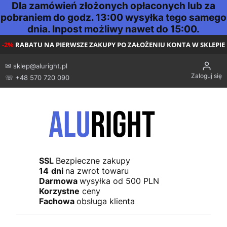
Dla zamówień złożonych opłaconych lub za
pobraniem do godz. 13:00 wysyłka tego samego
dnia. Inpost możliwy nawet do 15:00.
-2%
RABATU NA PIERWSZE ZAKUPY PO ZAŁOŻENIU KONTA W SKLEPIE
✉
sklep@aluright.pl
Zaloguj się
☏ +48 570 720 090
SSL
Bezpieczne zakupy
14
dni
na zwrot towaru
Darmowa
wysyłka od 500 PLN
Korzystne
ceny
Fachowa
obsługa klienta