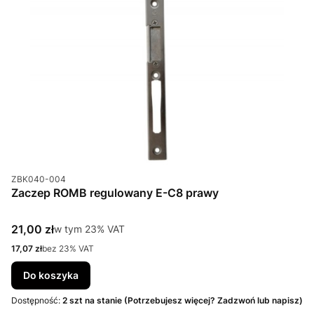
Kod produktu
ZBK040-004
Zaczep ROMB regulowany E-C8 prawy
Cena brutto
21,00 zł
w tym %s VAT
w tym
23%
VAT
Cena netto
17,07 zł
bez 23% VAT
Do koszyka
Dostępność:
2 szt na stanie (Potrzebujesz więcej? Zadzwoń lub napisz)