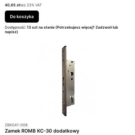
Cena netto
40,65 zł
bez 23% VAT
Do koszyka
Dostępność:
13 szt na stanie (Potrzebujesz więcej? Zadzwoń lub
napisz)
Kod produktu
ZBK041-008
Zamek ROMB KC-30 dodatkowy