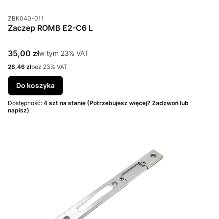
Kod produktu
ZBK040-011
Zaczep ROMB E2-C6 L
Cena brutto
35,00 zł
w tym %s VAT
w tym
23%
VAT
Cena netto
28,46 zł
bez 23% VAT
Do koszyka
Dostępność:
4 szt na stanie (Potrzebujesz więcej? Zadzwoń lub
napisz)