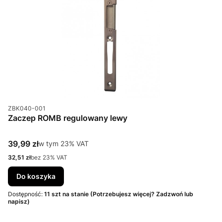
Kod produktu
ZBK040-001
Zaczep ROMB regulowany lewy
Cena brutto
39,99 zł
w tym %s VAT
w tym
23%
VAT
Cena netto
32,51 zł
bez 23% VAT
Do koszyka
Dostępność:
11 szt na stanie (Potrzebujesz więcej? Zadzwoń lub
napisz)