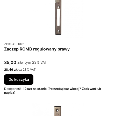
Kod produktu
ZBK040-002
Zaczep ROMB regulowany prawy
Cena brutto
35,00 zł
w tym %s VAT
w tym
23%
VAT
Cena netto
28,46 zł
bez 23% VAT
Do koszyka
Dostępność:
12 szt na stanie (Potrzebujesz więcej? Zadzwoń lub
napisz)