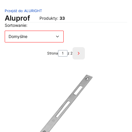
Przejdź do:
ALURIGHT
Aluprof
Produkty:
33
Lista produktów
Domyślne
Sortowanie:
Domyślne
Strona
z 2
Następne produkty