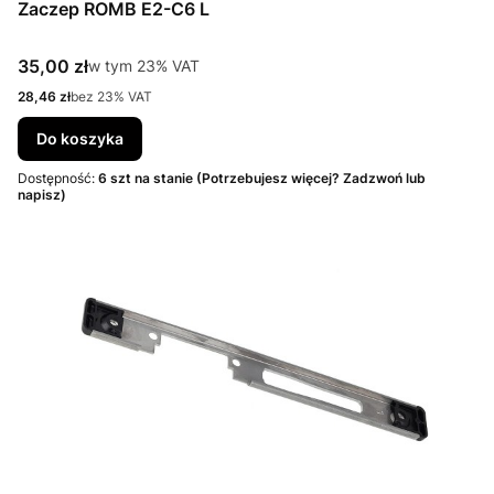
Zaczep ROMB E2-C6 L
Cena brutto
35,00 zł
w tym %s VAT
w tym
23%
VAT
Cena netto
28,46 zł
bez 23% VAT
Do koszyka
Dostępność:
6 szt na stanie (Potrzebujesz więcej? Zadzwoń lub
napisz)