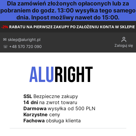
Dla zamówień złożonych opłaconych lub za
pobraniem do godz. 13:00 wysyłka tego samego
dnia. Inpost możliwy nawet do 15:00.
-2%
RABATU NA PIERWSZE ZAKUPY PO ZAŁOŻENIU KONTA W SKLEPIE
✉
sklep@aluright.pl
Zaloguj się
☏ +48 570 720 090
SSL
Bezpieczne zakupy
14
dni
na zwrot towaru
Darmowa
wysyłka od 500 PLN
Korzystne
ceny
Fachowa
obsługa klienta