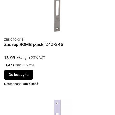
Kod produktu
ZBK040-013
Zaczep ROMB płaski 24Z-245
Cena brutto
13,99 zł
w tym %s VAT
w tym
23%
VAT
Cena netto
11,37 zł
bez 23% VAT
Do koszyka
Dostępność:
Duża ilość