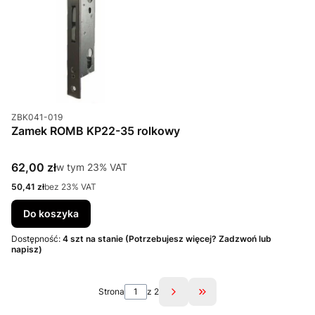
Kod produktu
ZBK041-019
Zamek ROMB KP22-35 rolkowy
Cena brutto
62,00 zł
w tym %s VAT
w tym
23%
VAT
Cena netto
50,41 zł
bez 23% VAT
Do koszyka
Dostępność:
4 szt na stanie (Potrzebujesz więcej? Zadzwoń lub
napisz)
Strona
z 2
Przejdź do ostatniej st