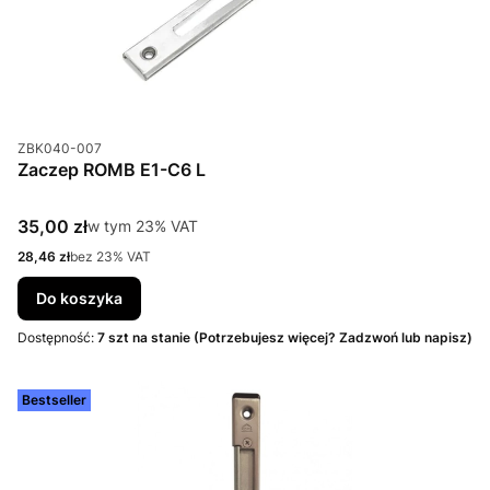
Kod produktu
ZBK040-007
Zaczep ROMB E1-C6 L
Cena brutto
35,00 zł
w tym %s VAT
w tym
23%
VAT
Cena netto
28,46 zł
bez 23% VAT
Do koszyka
Dostępność:
7 szt na stanie (Potrzebujesz więcej? Zadzwoń lub napisz)
Bestseller