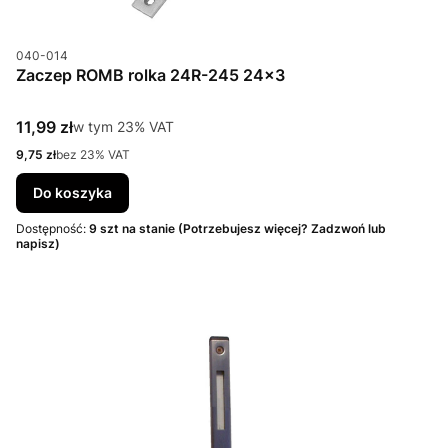
Kod produktu
040-014
Zaczep ROMB rolka 24R-245 24x3
Cena brutto
11,99 zł
w tym %s VAT
w tym
23%
VAT
Cena netto
9,75 zł
bez 23% VAT
Do koszyka
Dostępność:
9 szt na stanie (Potrzebujesz więcej? Zadzwoń lub
napisz)