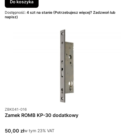
Do koszyka
Dostępność:
4 szt na stanie (Potrzebujesz więcej? Zadzwoń lub
napisz)
Kod produktu
ZBK041-016
Zamek ROMB KP-30 dodatkowy
Cena brutto
50,00 zł
w tym %s VAT
w tym
23%
VAT