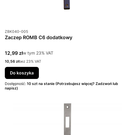
Kod produktu
ZBK040-005
Zaczep ROMB C6 dodatkowy
Cena brutto
12,99 zł
w tym %s VAT
w tym
23%
VAT
Cena netto
10,56 zł
bez 23% VAT
Do koszyka
Dostępność:
10 szt na stanie (Potrzebujesz więcej? Zadzwoń lub
napisz)