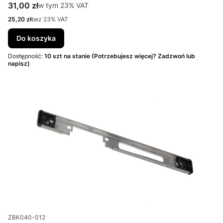
Cena brutto
31,00 zł
w tym %s VAT
w tym
23%
VAT
Cena netto
25,20 zł
bez 23% VAT
Do koszyka
Dostępność:
10 szt na stanie (Potrzebujesz więcej? Zadzwoń lub
napisz)
Kod produktu
ZBK040-012