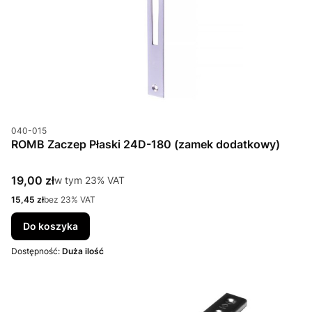
Kod produktu
040-015
ROMB Zaczep Płaski 24D-180 (zamek dodatkowy)
Cena brutto
19,00 zł
w tym %s VAT
w tym
23%
VAT
Cena netto
15,45 zł
bez 23% VAT
Do koszyka
Dostępność:
Duża ilość