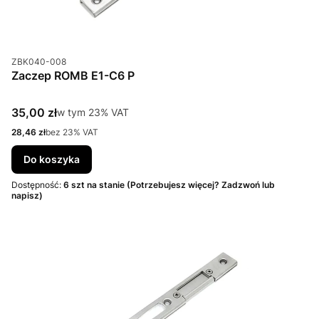
Kod produktu
ZBK040-008
Zaczep ROMB E1-C6 P
Cena brutto
35,00 zł
w tym %s VAT
w tym
23%
VAT
Cena netto
28,46 zł
bez 23% VAT
Do koszyka
Dostępność:
6 szt na stanie (Potrzebujesz więcej? Zadzwoń lub
napisz)