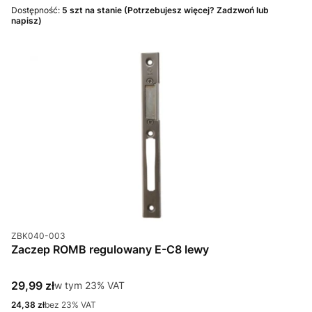
Dostępność:
5 szt na stanie (Potrzebujesz więcej? Zadzwoń lub
napisz)
Kod produktu
ZBK040-003
Zaczep ROMB regulowany E-C8 lewy
Cena brutto
29,99 zł
w tym %s VAT
w tym
23%
VAT
Cena netto
24,38 zł
bez 23% VAT