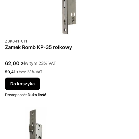
Kod produktu
ZBK041-011
Zamek Romb KP-35 rolkowy
Cena brutto
62,00 zł
w tym %s VAT
w tym
23%
VAT
Cena netto
50,41 zł
bez 23% VAT
Do koszyka
Dostępność:
Duża ilość