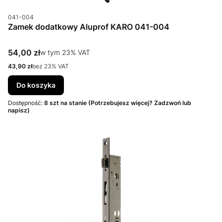
Kod produktu
041-004
Zamek dodatkowy Aluprof KARO 041-004
Cena brutto
54,00 zł
w tym %s VAT
w tym
23%
VAT
Cena netto
43,90 zł
bez 23% VAT
Do koszyka
Dostępność:
8 szt na stanie (Potrzebujesz więcej? Zadzwoń lub
napisz)