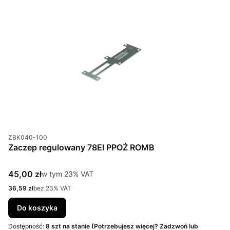
Kod produktu
ZBK040-100
Zaczep regulowany 78EI PPOŻ ROMB
Cena brutto
45,00 zł
w tym %s VAT
w tym
23%
VAT
Cena netto
36,59 zł
bez 23% VAT
Do koszyka
Dostępność:
8 szt na stanie (Potrzebujesz więcej? Zadzwoń lub