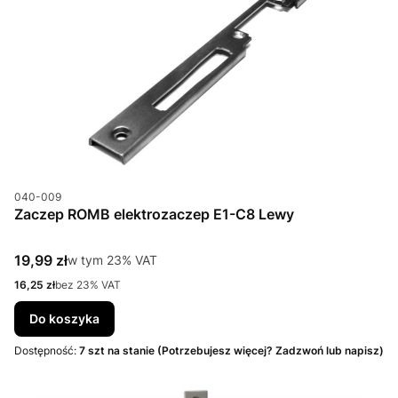
Kod produktu
040-009
Zaczep ROMB elektrozaczep E1-C8 Lewy
Cena brutto
19,99 zł
w tym %s VAT
w tym
23%
VAT
Cena netto
16,25 zł
bez 23% VAT
Do koszyka
Dostępność:
7 szt na stanie (Potrzebujesz więcej? Zadzwoń lub napisz)