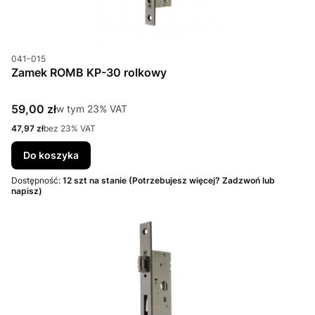
Kod produktu
041-015
Zamek ROMB KP-30 rolkowy
Cena brutto
59,00 zł
w tym %s VAT
w tym
23%
VAT
Cena netto
47,97 zł
bez 23% VAT
Do koszyka
Dostępność:
12 szt na stanie (Potrzebujesz więcej? Zadzwoń lub
napisz)