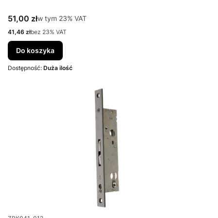
Cena brutto
51,00 zł
w tym %s VAT
w tym
23%
VAT
Cena netto
41,46 zł
bez 23% VAT
Do koszyka
Dostępność:
Duża ilość
Kod produktu