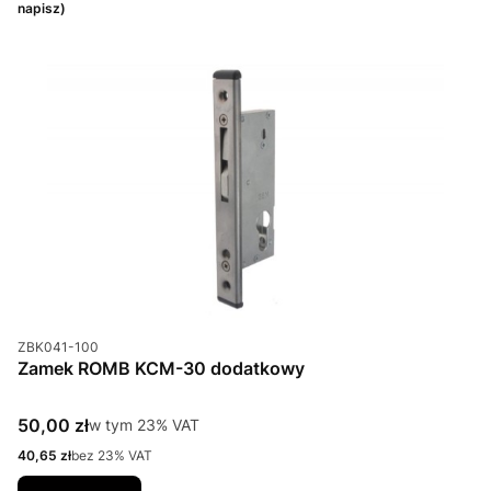
napisz)
Kod produktu
ZBK041-100
Zamek ROMB KCM-30 dodatkowy
Cena brutto
50,00 zł
w tym %s VAT
w tym
23%
VAT
Cena netto
40,65 zł
bez 23% VAT