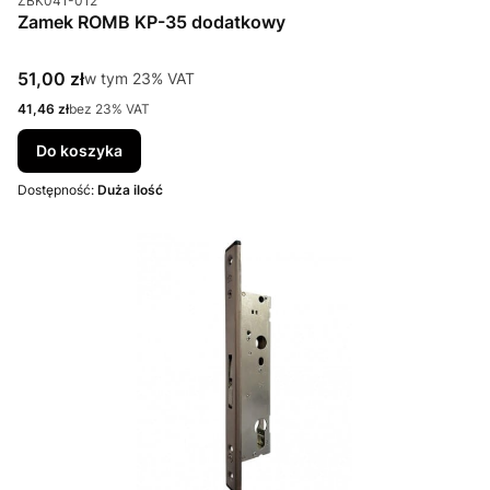
ZBK041-012
Zamek ROMB KP-35 dodatkowy
Cena brutto
51,00 zł
w tym %s VAT
w tym
23%
VAT
Cena netto
41,46 zł
bez 23% VAT
Do koszyka
Dostępność:
Duża ilość