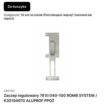
Do koszyka
Dostępność:
10 szt na stanie (Potrzebujesz więcej? Zadzwoń lub
napisz)
Kod produktu
040100
Zaczep regulowany 78 EI 040-100 ROMB SYSTEM /
K30194970 ALUPROF PPOŻ