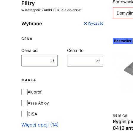
Lista
Sortowani
Filtry
w kategorii: Zamki i Okucia do drzwi
Domyśl
Wybrane
Wyczyść
CENA
Bestseller
Cena od
Cena do
zł
zł
MARKA
Marka
Aluprof
Assa Abloy
CISA
Kod produkt
8416_G6
Rygiel p
Więcej opcji (14)
8416 ant