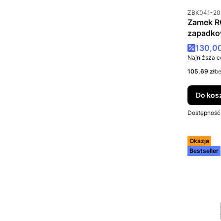
Kod produkt
ZBK041-20
Zamek 
zapadk
041-203
Cena p
130,00
Najniższa c
Cena netto
105,69 zł
b
Do kos
Dostępność
Okazja
Bestseller