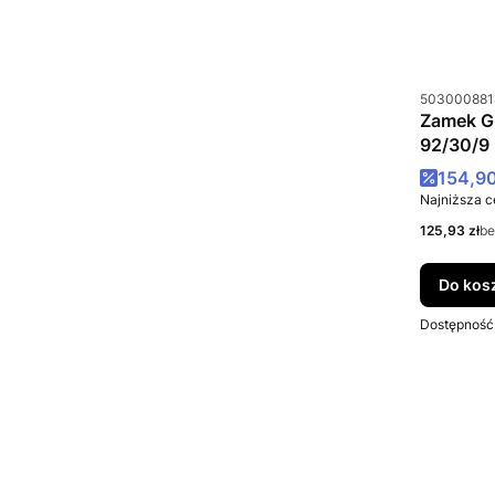
Kod produkt
503000881
Zamek G
92/30/9
Cena p
154,90
Najniższa c
Cena netto
125,93 zł
be
Do kos
Dostępność