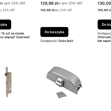
PANAMA
S5S42
tto
Cena brutto
Cena b
ł
w tym %s VAT
129,99 zł
w tym %s VAT
130,00
w tym
23%
VAT
w tym
23%
VAT
Cena netto
Cena net
ez 23% VAT
105,68 zł
bez 23% VAT
105,69 z
zyka
Do k
Do koszyka
:
15 szt na stanie
Dostępno
esz więcej? Zadzwoń
(Potrzeb
Dostępność:
Duża ilość
lub napis