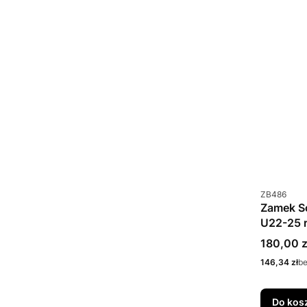
Kod produkt
ZB486
Zamek S
U22-25 
zasuwk
Cena bru
180,00 z
Cena netto
146,34 zł
b
Do kos