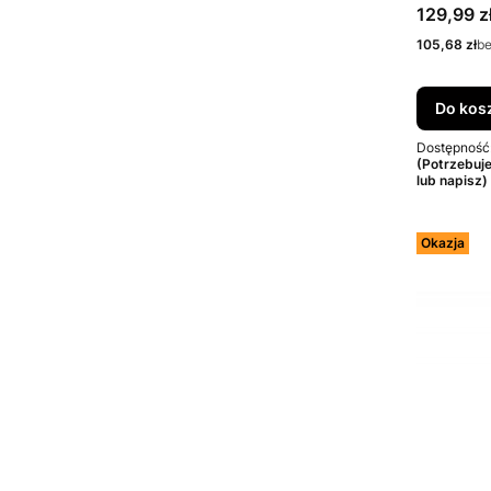
OLTRE/
Cena bru
129,99 z
Cena netto
105,68 zł
b
Do kos
Dostępność
(Potrzebuj
lub napisz)
Okazja