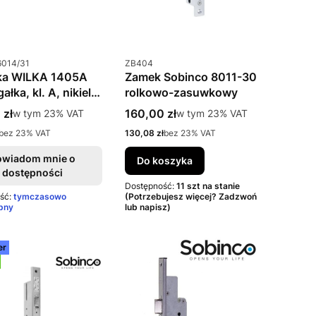
uktu
Kod produktu
6014/31
ZB404
ka WILKA 1405A
Zamek Sobinco 8011-30
łka, kl. A, nikiel
rolkowo-zasuwkowy
ze)
rutto
Cena brutto
 zł
w tym %s VAT
160,00 zł
w tym %s VAT
w tym
23%
VAT
w tym
23%
VAT
to
Cena netto
bez 23% VAT
130,08 zł
bez 23% VAT
owiadom mnie o
Do koszyka
dostępności
Dostępność:
11 szt na stanie
ść:
tymczasowo
(Potrzebujesz więcej? Zadzwoń
pny
lub napisz)
er