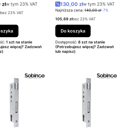
 INOX
35
rutto
Cena promocyjna brutto
 zł
w tym %s VAT
130,00 zł
w tym %s VAT
w tym
23%
VAT
w tym
23%
VAT
Najniższa cena:
140,00 zł
-7%
to
ł
bez 23% VAT
Cena netto
105,69 zł
bez 23% VAT
oszyka
Do koszyka
ść:
1 szt na stanie
Dostępność:
8 szt na stanie
ujesz więcej? Zadzwoń
(Potrzebujesz więcej? Zadzwoń
z)
lub napisz)