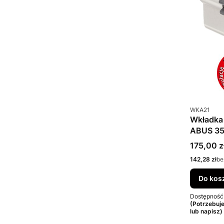
Kod produkt
WKA21
Wkładka
ABUS 35
Cena bru
175,00 z
Cena netto
142,28 zł
be
Do kos
Dostępność
(Potrzebuj
lub napisz)