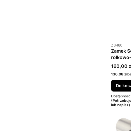
Kod produkt
ZB480
Zamek S
rolkowo
Cena bru
160,00 z
Cena netto
130,08 zł
b
Do kos
Dostępność
(Potrzebuj
lub napisz)