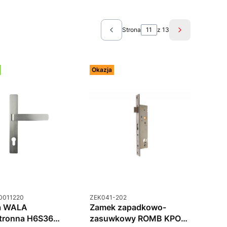
Strona
z 13
Poprzednie produkty
Następne pro
Okazja
uktu
Kod produktu
0011220
ZEK041-202
a WALA
Zamek zapadkowo-
tronna H6S36
zasuwkowy ROMB KPO-