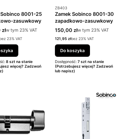
uktu
Kod produktu
ZB403
Sobinco 8001-25
Zamek Sobinco 8001-30
kowo-zasuwkowy
zapadkowo-zasuwkowy
rutto
Cena brutto
 zł
w tym %s VAT
150,00 zł
w tym %s VAT
w tym
23%
VAT
w tym
23%
VAT
to
Cena netto
bez 23% VAT
121,95 zł
bez 23% VAT
oszyka
Do koszyka
ść:
8 szt na stanie
Dostępność:
7 szt na stanie
ujesz więcej? Zadzwoń
(Potrzebujesz więcej? Zadzwoń
z)
lub napisz)