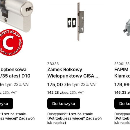
u
Kod produktu
Kod prod
ZB338
8300I_58
 bębenkowa
Zamek Rolkowy
FAPIM
/35 atest D10
Wielopunktowy CISA
Klamko
46250.30
tto
Cena brutto
Cena b
ł
w tym %s VAT
175,00 zł
w tym %s VAT
179,99 
w tym
23%
VAT
w tym
23%
VAT
Cena netto
Cena net
z 23% VAT
142,28 zł
bez 23% VAT
146,33 z
zyka
Do koszyka
Do k
:
1 szt na stanie
Dostępność:
1 szt na stanie
Dostępno
esz więcej? Zadzwoń
(Potrzebujesz więcej? Zadzwoń
(Potrzeb
lub napisz)
lub napis