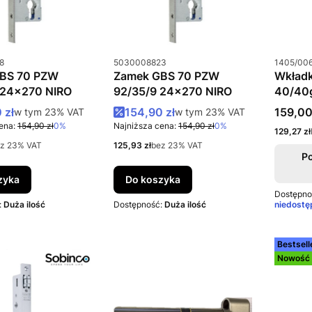
u
Kod produktu
Kod prod
8
5030008823
1405/00
BS 70 PZW
Zamek GBS 70 PZW
Wkład
 24x270 NIRO
92/35/9 24x270 NIRO
40/40ga
(3 kluc
romocyjna brutto
Cena promocyjna brutto
Cena b
 zł
w tym %s VAT
154,90 zł
w tym %s VAT
159,00
w tym
23%
VAT
w tym
23%
VAT
ena:
154,90 zł
0%
Najniższa cena:
154,90 zł
0%
Cena net
129,27 zł
Cena netto
z 23% VAT
125,93 zł
bez 23% VAT
P
zyka
Do koszyka
Dostępno
:
Duża ilość
Dostępność:
Duża ilość
niedostę
Bestsell
Nowość