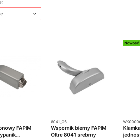
 produktów
Domyślne
e:
ne
Nowość
u
Kod produktu
Kod prod
8041_G6
WK0000
ionowy FAPIM
Wspornik bierny FAPIM
Klamk
ypanik
Oltre 8041 srebrny
jednos