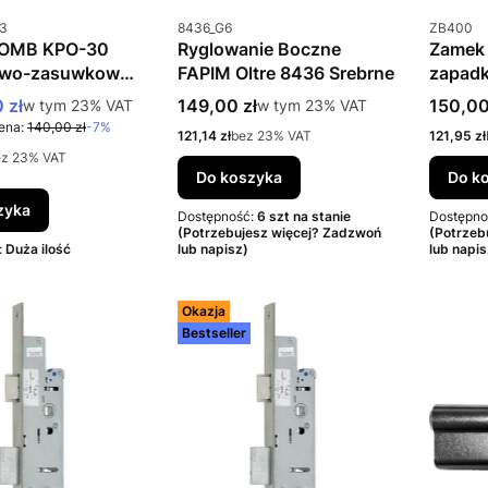
u
Kod produktu
Kod prod
3
8436_G6
ZB400
ROMB KPO-30
Ryglowanie Boczne
Zamek 
owo-zasuwkowy
FAPIM Oltre 8436 Srebrne
zapad
romocyjna brutto
Cena brutto
Cena b
 zł
w tym %s VAT
149,00 zł
w tym %s VAT
150,00
w tym
23%
VAT
w tym
23%
VAT
ena:
140,00 zł
-7%
Cena netto
Cena net
121,14 zł
bez 23% VAT
121,95 zł
ez 23% VAT
Do koszyka
Do k
zyka
Dostępność:
6 szt na stanie
Dostępno
(Potrzebujesz więcej? Zadzwoń
(Potrzeb
:
Duża ilość
lub napisz)
lub napis
Okazja
Bestseller