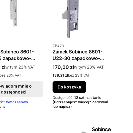
uktu
Kod produktu
ZB470
Sobinco 8601-
Zamek Sobinco 8601-
5 zapadkowo-
U22-30 zapadkowo-
kowy
zasuwkowy
rutto
Cena brutto
 zł
w tym %s VAT
170,00 zł
w tym %s VAT
w tym
23%
VAT
w tym
23%
VAT
to
Cena netto
bez 23% VAT
138,21 zł
bez 23% VAT
owiadom mnie o
Do koszyka
dostępności
Dostępność:
12 szt na stanie
ść:
tymczasowo
(Potrzebujesz więcej? Zadzwoń
pny
lub napisz)