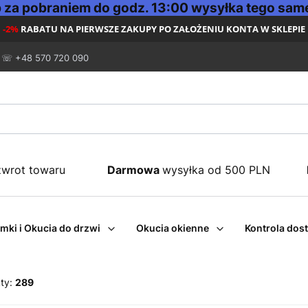
za pobraniem do godz. 13:00 wysyłka tego same
-2%
RABATU NA PIERWSZE ZAKUPY PO ZAŁOŻENIU KONTA W SKLEPIE
☏ +48 570 720 090
zwrot towaru
Darmowa
wysyłka od 500 PLN
mki i Okucia do drzwi
Okucia okienne
Kontrola dos
ty:
289