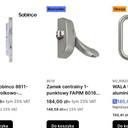
Bestseller
Okazja
u
Kod produktu
Kod prod
8016
M2_R900
obinco 8611-
Zamek centralny 1-
WALA 
rolkowo-
punktowy FAPIM 8016
alumin
owy
antypanik
nierdz
tto
Cena brutto
Cena
ł
w tym %s VAT
184,00 zł
w tym %s VAT
185,
w tym
23%
VAT
w tym
23%
VAT
OLTRE/PANAMA
(gr. p
Najniższa
Cena netto
ez 23% VAT
149,59 zł
bez 23% VAT
Cena net
150,41 zł
zyka
Do koszyka
Do k