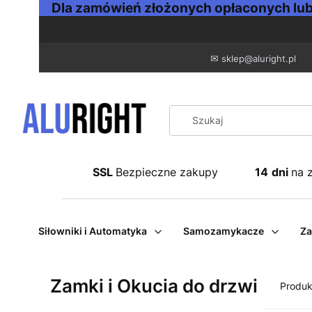
Dla zamówień złożonych opłaconych lub 
✉
sklep@aluright.pl
SSL
Bezpieczne zakupy
14
dni
na 
Siłowniki i Automatyka
Samozamykacze
Za
Zamki i Okucia do drzwi
Produk