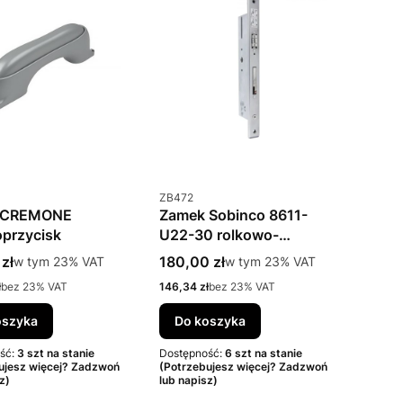
uktu
Kod produktu
ZB472
 CREMONE
Zamek Sobinco 8611-
przycisk
U22-30 rolkowo-
zasuwkowy
rutto
Cena brutto
zł
w tym %s VAT
180,00 zł
w tym %s VAT
w tym
23%
VAT
w tym
23%
VAT
to
Cena netto
ł
bez 23% VAT
146,34 zł
bez 23% VAT
oszyka
Do koszyka
ść:
3 szt na stanie
Dostępność:
6 szt na stanie
ujesz więcej? Zadzwoń
(Potrzebujesz więcej? Zadzwoń
z)
lub napisz)