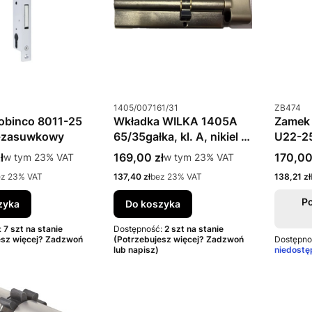
u
Kod produktu
Kod prod
1405/007161/31
ZB474
obinco 8011-25
Wkładka WILKA 1405A
Zamek 
-zasuwkowy
65/35gałka, kl. A, nikiel (3
U22-2
klucze)
zasuw
tto
Cena brutto
Cena b
ł
w tym %s VAT
169,00 zł
w tym %s VAT
170,00
w tym
23%
VAT
w tym
23%
VAT
Cena netto
Cena net
ez 23% VAT
137,40 zł
bez 23% VAT
138,21 zł
P
zyka
Do koszyka
:
7 szt na stanie
Dostępność:
2 szt na stanie
esz więcej? Zadzwoń
(Potrzebujesz więcej? Zadzwoń
Dostępno
lub napisz)
niedostę