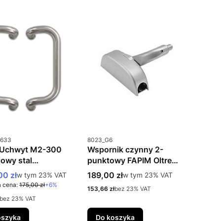
uktu
Kod produktu
633
8023_G6
Uchwyt M2-300
Wspornik czynny 2-
iowy stal
punktowy FAPIM Oltre
ewna 304 (INOX)
8023
 promocyjna brutto
Cena brutto
00 zł
w tym %s VAT
189,00 zł
w tym %s VAT
w tym
23%
VAT
w tym
23%
VAT
rof. 30-95 mm)
 cena:
175,00 zł
+6%
Cena netto
153,66 zł
bez 23% VAT
to
bez 23% VAT
oszyka
Do koszyka