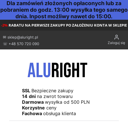
Dla zamówień złożonych opłaconych lub za
pobraniem do godz. 13:00 wysyłka tego samego
dnia. Inpost możliwy nawet do 15:00.
-2%
RABATU NA PIERWSZE ZAKUPY PO ZAŁOŻENIU KONTA W SKLEPIE
✉
sklep@aluright.pl
Zaloguj się
☏ +48 570 720 090
SSL
Bezpieczne zakupy
14
dni
na zwrot towaru
Darmowa
wysyłka od 500 PLN
Korzystne
ceny
Fachowa
obsługa klienta