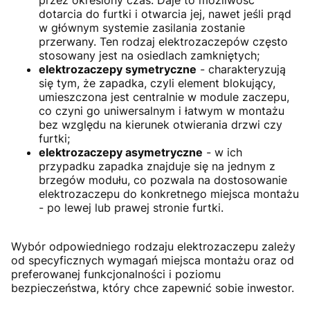
przez określony czas. Daje to możliwość
dotarcia do furtki i otwarcia jej, nawet jeśli prąd
w głównym systemie zasilania zostanie
przerwany. Ten rodzaj elektrozaczepów często
stosowany jest na
osiedlach zamkniętych;
elektrozaczepy symetryczne
- charakteryzują
się tym, że zapadka, czyli element
blokujący,
umieszczona jest centralnie w module zaczepu,
co czyni go uniwersalnym i łatwym w montażu
bez względu na kierunek otwierania drzwi czy
furtki;
elektrozaczepy asymetryczne
- w ich
przypadku zapadka znajduje się na jednym z
brzegów modułu, co pozwala na dostosowanie
elektrozaczepu do
konkretnego miejsca montażu
- po lewej lub prawej stronie furtki.
Wybór odpowiedniego rodzaju elektrozaczepu zależy
od specyficznych wymagań miejsca montażu oraz od
preferowanej funkcjonalności i poziomu
bezpieczeństwa, który chce zapewnić sobie inwestor.