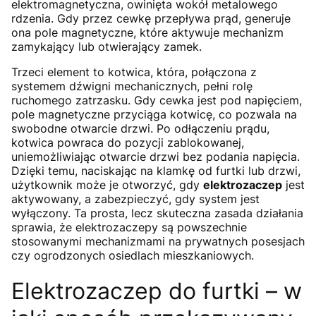
elektromagnetyczna, owinięta wokół metalowego
rdzenia. Gdy przez cewkę przepływa prąd, generuje
ona pole magnetyczne, które aktywuje mechanizm
zamykający lub otwierający zamek.
Trzeci element to kotwica, która, połączona z
systemem dźwigni mechanicznych, pełni rolę
ruchomego zatrzasku. Gdy cewka jest pod napięciem,
pole magnetyczne przyciąga kotwicę, co pozwala na
swobodne otwarcie drzwi. Po odłączeniu prądu,
kotwica powraca do pozycji zablokowanej,
uniemożliwiając otwarcie drzwi bez podania napięcia.
Dzięki temu, naciskając na klamkę od furtki lub drzwi,
użytkownik może je otworzyć, gdy
elektrozaczep
jest
aktywowany, a zabezpieczyć, gdy system jest
wyłączony. Ta prosta, lecz skuteczna zasada działania
sprawia, że elektrozaczepy są powszechnie
stosowanymi mechanizmami na prywatnych posesjach
czy ogrodzonych osiedlach mieszkaniowych.
Elektrozaczep do furtki – w