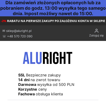
Dla zamówień złożonych opłaconych lub za
pobraniem do godz. 13:00 wysyłka tego samego
dnia. Inpost możliwy nawet do 15:00.
-2%
RABATU NA PIERWSZE ZAKUPY PO ZAŁOŻENIU KONTA W SKLEPIE
✉
sklep@aluright.pl
Zaloguj się
☏ +48 570 720 090
SSL
Bezpieczne zakupy
14
dni
na zwrot towaru
Darmowa
wysyłka od 500 PLN
Korzystne
ceny
Fachowa
obsługa klienta