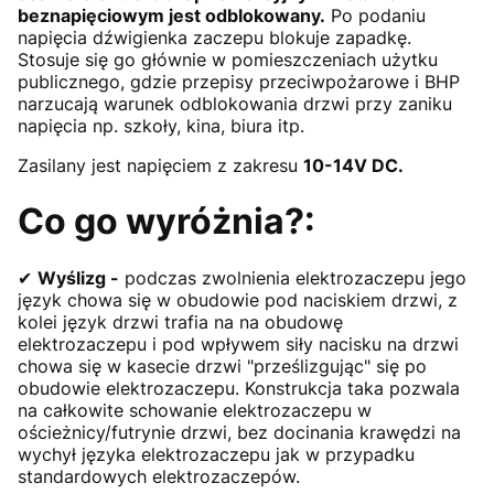
beznapięciowym jest odblokowany.
Po podaniu
napięcia dźwigienka zaczepu blokuje zapadkę.
Stosuje się go głównie w pomieszczeniach użytku
publicznego, gdzie przepisy przeciwpożarowe i BHP
narzucają warunek odblokowania drzwi przy zaniku
napięcia np. szkoły, kina, biura itp.
Zasilany jest napięciem z zakresu
10-14V DC.
Co go wyróżnia?:
✔
Wyślizg -
podczas zwolnienia elektrozaczepu jego
język chowa się w obudowie pod naciskiem drzwi, z
kolei język drzwi trafia na na obudowę
elektrozaczepu i pod wpływem siły nacisku na drzwi
chowa się w kasecie drzwi "prześlizgując" się po
obudowie elektrozaczepu. Konstrukcja taka pozwala
na całkowite schowanie elektrozaczepu w
ościeżnicy/futrynie drzwi, bez docinania krawędzi na
wychył języka elektrozaczepu jak w przypadku
standardowych elektrozaczepów.