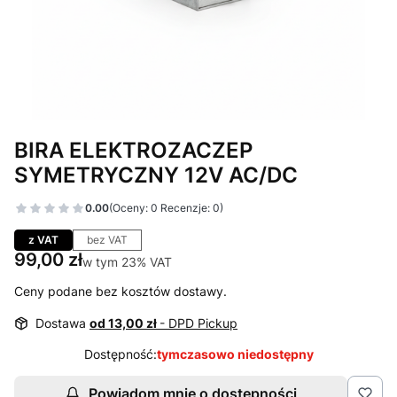
BIRA ELEKTROZACZEP
SYMETRYCZNY 12V AC/DC
0.00
(Oceny: 0 Recenzje: 0)
Przejdź do sekcji Opinie
z VAT
bez VAT
Cena
99,00 zł
w tym 23% VAT
w tym
23%
VAT
Ceny podane bez kosztów dostawy.
Dostawa
od 13,00 zł
- DPD Pickup
Dostępność:
tymczasowo niedostępny
Powiadom mnie o dostępności