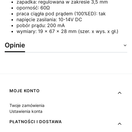
zapadka: regulowana w zakresie 3,5 mm
oporność: 60Ω
praca ciągła pod prądem (100%ED): tak
napięcie zasilania: 10-14V DC
pobór prądu: 200 mA
wymiary: 19 x 67 x 28 mm (szer. x wys. x gł.)
Opinie
Linki w stopce
MOJE KONTO
Twoje zamówienia
Ustawienia konta
PŁATNOŚCI I DOSTAWA