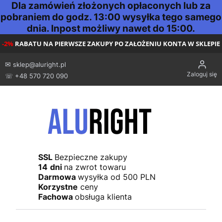
Dla zamówień złożonych opłaconych lub za
pobraniem do godz. 13:00 wysyłka tego samego
dnia. Inpost możliwy nawet do 15:00.
-2%
RABATU NA PIERWSZE ZAKUPY PO ZAŁOŻENIU KONTA W SKLEPIE
✉
sklep@aluright.pl
Zaloguj się
☏ +48 570 720 090
SSL
Bezpieczne zakupy
14
dni
na zwrot towaru
Darmowa
wysyłka od 500 PLN
Korzystne
ceny
Fachowa
obsługa klienta