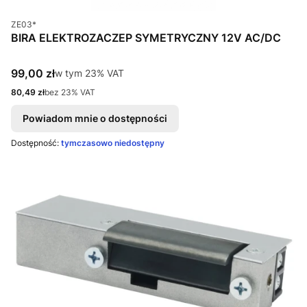
Kod produktu
ZE03*
BIRA ELEKTROZACZEP SYMETRYCZNY 12V AC/DC
Cena brutto
99,00 zł
w tym %s VAT
w tym
23%
VAT
Cena netto
80,49 zł
bez 23% VAT
Powiadom mnie o dostępności
Dostępność:
tymczasowo niedostępny