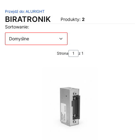
Przejdź do:
ALURIGHT
BIRATRONIK
Produkty:
2
Lista produktów
Domyślne
Sortowanie:
Domyślne
Strona
z 1