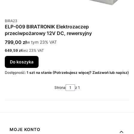
Kod produktu
BIRA23
ELP-009 BIRATRONIK Elektrozaczep
przeciwpożarowy 12V DC, rewersyjny
Cena brutto
799,00 zł
w tym %s VAT
w tym
23%
VAT
Cena netto
649,59 zł
bez 23% VAT
Do koszyka
Dostępność:
1 szt na stanie (Potrzebujesz więcej? Zadzwoń lub napisz)
Strona
z 1
Linki w stopce
MOJE KONTO