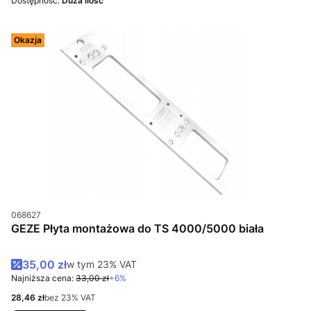
Dostępność:
Duża ilość
Okazja
Kod produktu
068627
GEZE Płyta montażowa do TS 4000/5000 biała
Cena promocyjna brutto
35,00 zł
w tym %s VAT
w tym
23%
VAT
Najniższa cena:
33,00 zł
+6%
Cena netto
28,46 zł
bez 23% VAT