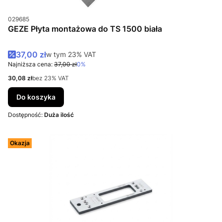
Kod produktu
029685
GEZE Płyta montażowa do TS 1500 biała
Cena promocyjna brutto
37,00 zł
w tym %s VAT
w tym
23%
VAT
Najniższa cena:
37,00 zł
0%
Cena netto
30,08 zł
bez 23% VAT
Do koszyka
Dostępność:
Duża ilość
Okazja