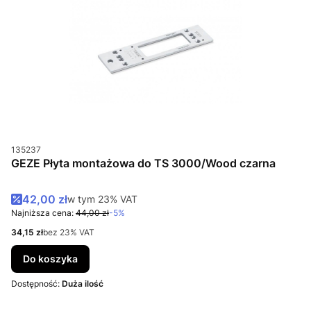
Kod produktu
135237
GEZE Płyta montażowa do TS 3000/Wood czarna
Cena promocyjna brutto
42,00 zł
w tym %s VAT
w tym
23%
VAT
Najniższa cena:
44,00 zł
-5%
Cena netto
34,15 zł
bez 23% VAT
Do koszyka
Dostępność:
Duża ilość