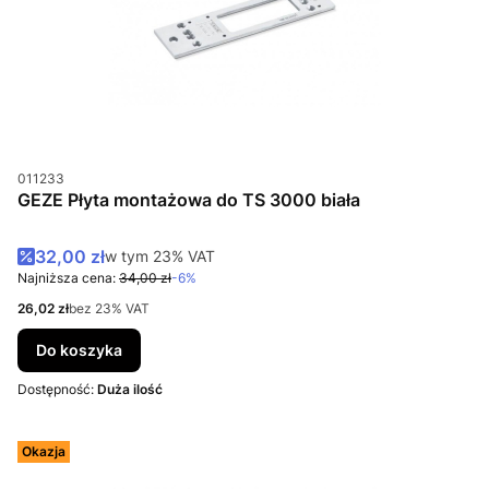
Kod produktu
011233
GEZE Płyta montażowa do TS 3000 biała
Cena promocyjna brutto
32,00 zł
w tym %s VAT
w tym
23%
VAT
Najniższa cena:
34,00 zł
-6%
Cena netto
26,02 zł
bez 23% VAT
Do koszyka
Dostępność:
Duża ilość
Okazja