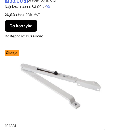
Cena promocyjna brutto
33,00 zł
w tym %s VAT
w tym
23%
VAT
Najniższa cena:
33,00 zł
0%
Cena netto
26,83 zł
bez 23% VAT
Do koszyka
Dostępność:
Duża ilość
Okazja
Kod produktu
101881