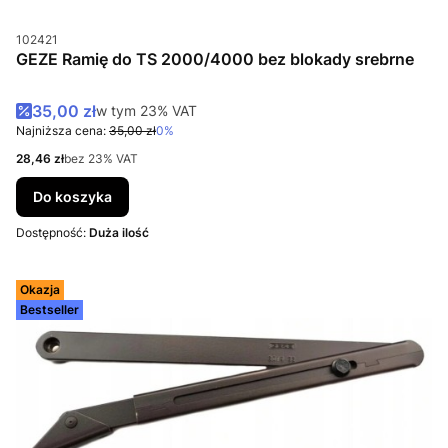
Kod produktu
102421
GEZE Ramię do TS 2000/4000 bez blokady srebrne
Cena promocyjna brutto
35,00 zł
w tym %s VAT
w tym
23%
VAT
Najniższa cena:
35,00 zł
0%
Cena netto
28,46 zł
bez 23% VAT
Do koszyka
Dostępność:
Duża ilość
Okazja
Bestseller