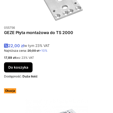
Kod produktu
055756
GEZE Płyta montażowa do TS 2000
Cena promocyjna brutto
22,00 zł
w tym %s VAT
w tym
23%
VAT
Najniższa cena:
20,00 zł
+10%
Cena netto
17,89 zł
bez 23% VAT
Do koszyka
Dostępność:
Duża ilość
Okazja