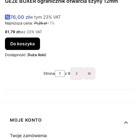
GEZE BOXER ogranicznik otwarcia szyny 12mm
Cena promocyjna brutto
76,00 zł
w tym %s VAT
w tym
23%
VAT
Najniższa cena:
71,25 zł
+7%
Cena netto
61,79 zł
bez 23% VAT
Do koszyka
Dostępność:
Duża ilość
Strona
z 8
Przejdź do ostatniej st
Linki w stopce
MOJE KONTO
Twoje zamówienia