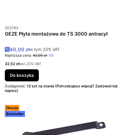
Kod produktu
203763
GEZE Płyta montażowa do TS 3000 antracyt
Cena promocyjna brutto
40,00 zł
w tym %s VAT
w tym
23%
VAT
Najniższa cena:
42,00 zł
-5%
Cena netto
32,52 zł
bez 23% VAT
Do koszyka
Dostępność:
12 szt na stanie (Potrzebujesz więcej? Zadzwoń lub
napisz)
Okazja
Bestseller