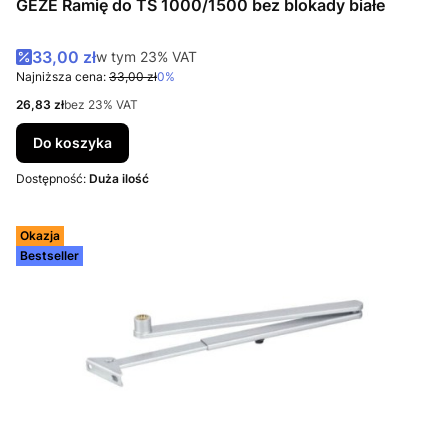
GEZE Ramię do TS 1000/1500 bez blokady białe
Cena promocyjna brutto
33,00 zł
w tym %s VAT
w tym
23%
VAT
Najniższa cena:
33,00 zł
0%
Cena netto
26,83 zł
bez 23% VAT
Do koszyka
Dostępność:
Duża ilość
Okazja
Bestseller