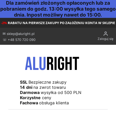
Dla zamówień złożonych opłaconych lub za
pobraniem do godz. 13:00 wysyłka tego samego
dnia. Inpost możliwy nawet do 15:00.
-2%
RABATU NA PIERWSZE ZAKUPY PO ZAŁOŻENIU KONTA W SKLEPIE
✉
sklep@aluright.pl
Zaloguj się
☏ +48 570 720 090
SSL
Bezpieczne zakupy
14
dni
na zwrot towaru
Darmowa
wysyłka od 500 PLN
Korzystne
ceny
Fachowa
obsługa klienta