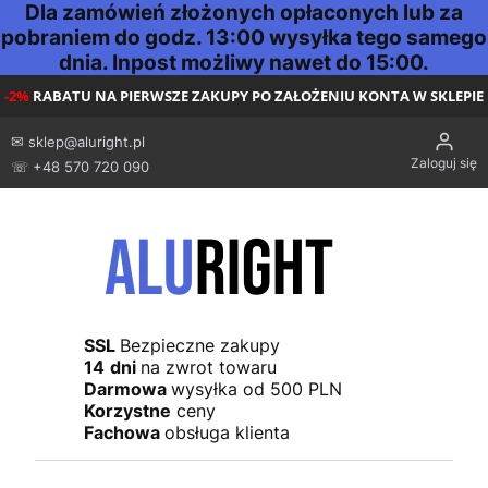
Dla zamówień złożonych opłaconych lub za
pobraniem do godz. 13:00 wysyłka tego samego
dnia. Inpost możliwy nawet do 15:00.
-2%
RABATU NA PIERWSZE ZAKUPY PO ZAŁOŻENIU KONTA W SKLEPIE
✉
sklep@aluright.pl
Zaloguj się
☏ +48 570 720 090
SSL
Bezpieczne zakupy
14
dni
na zwrot towaru
Darmowa
wysyłka od 500 PLN
Korzystne
ceny
Fachowa
obsługa klienta