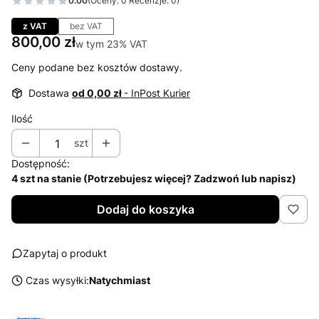
0.00
(Oceny: 0 Recenzje: 0)
Przejdź do sekcji Opinie
z VAT
bez VAT
Cena
800,00 zł
w tym 23% VAT
w tym
23%
VAT
Ceny podane bez kosztów dostawy.
Dostawa
od 0,00 zł
- InPost Kurier
Ilość
szt
Dostępność:
4 szt na stanie (Potrzebujesz więcej? Zadzwoń lub napisz)
Dodaj do koszyka
Zapytaj o produkt
Czas wysyłki:
Natychmiast