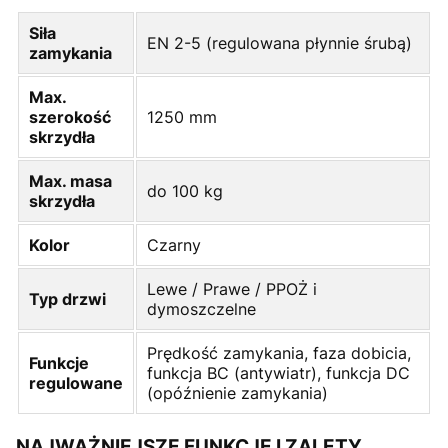
Siła
EN 2-5 (regulowana płynnie śrubą)
zamykania
Max.
szerokość
1250 mm
skrzydła
Max. masa
do 100 kg
skrzydła
Kolor
Czarny
Lewe / Prawe / PPOŻ i
Typ drzwi
dymoszczelne
Prędkość zamykania, faza dobicia,
Funkcje
funkcja BC (antywiatr), funkcja DC
regulowane
(opóźnienie zamykania)
NAJWAŻNIEJSZE FUNKCJE I ZALETY