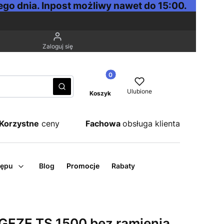
go dnia. Inpost możliwy nawet do 15:00.
Zaloguj się
Produkty w koszyku: 0. Zobacz sz
Wyczyść
Szukaj
Ulubione
Koszyk
Korzystne
ceny
Fachowa
obsługa klienta
tępu
Blog
Promocje
Rabaty
EZE TS 1500 bez ramienia