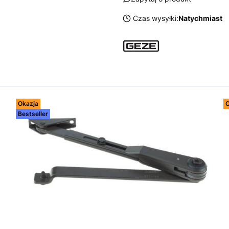
Czas wysyłki:
Natychmiast
Okazja
O
Bestseller