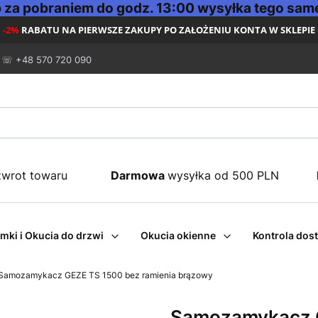
za pobraniem do godz. 13:00 wysyłka tego same
-2%
RABATU NA PIERWSZE ZAKUPY PO ZAŁOŻENIU KONTA W SKLEPIE
☏ +48 570 720 090
zwrot towaru
Darmowa
wysyłka od 500 PLN
mki i Okucia do drzwi
Okucia okienne
Kontrola dos
Samozamykacz GEZE TS 1500 bez ramienia brązowy
Samozamykacz G