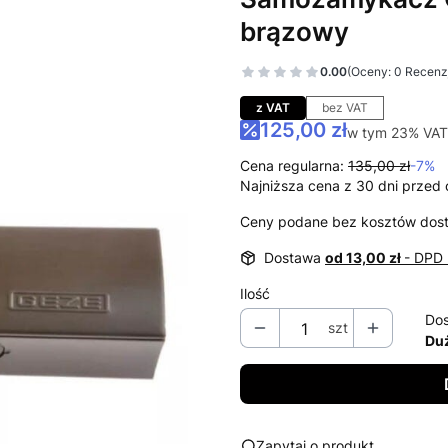
brązowy
0.00
(Oceny: 0 Recenzj
Przejdź do sekcj
z VAT
bez VAT
125,00 zł
w tym 23% VAT
w tym
23%
VAT
Cena regularna:
135,00 zł
-7%
Najniższa cena z 30 dni przed 
Ceny podane bez kosztów dos
Dostawa
od 13,00 zł
- DPD 
Ilość
Dos
szt
Duż
Zapytaj o produkt