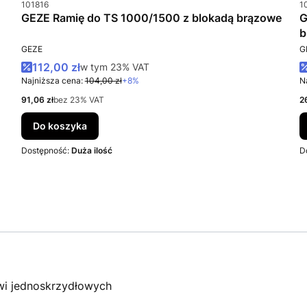
Kod produktu
K
101816
1
GEZE Ramię do TS 1000/1500 z blokadą brązowe
G
b
PRODUCENT
P
GEZE
G
Cena promocyjna brutto
112,00 zł
w tym %s VAT
w tym
23%
VAT
Najniższa cena:
104,00 zł
+8%
N
Cena netto
C
91,06 zł
bez 23% VAT
2
Do koszyka
Dostępność:
Duża ilość
D
i jednoskrzydłowych