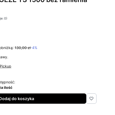
e: 0)
i Opinie
obniżką:
130,00 zł
-4%
tawy.
Pickup
tępność:
a ilość
Dodaj do koszyka