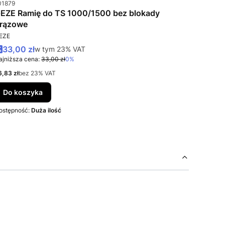
od produktu
01879
EZE Ramię do TS 1000/1500 bez blokady
rązowe
RODUCENT
EZE
Cena promocyjna brutto
33,00 zł
w tym %s VAT
w tym
23%
VAT
ajniższa cena:
33,00 zł
0%
ena netto
6,83 zł
bez 23% VAT
Do koszyka
ostępność:
Duża ilość