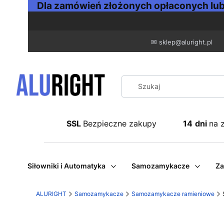
Dla zamówień złożonych opłaconych lub 
✉
sklep@aluright.pl
SSL
Bezpieczne zakupy
14
dni
na 
Siłowniki i Automatyka
Samozamykacze
Za
ALURIGHT
Samozamykacze
Samozamykacze ramieniowe