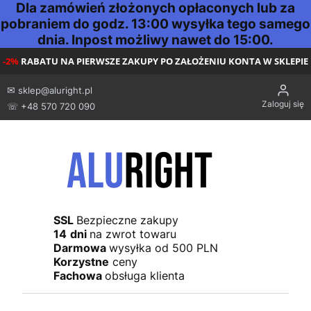
Dla zamówień złożonych opłaconych lub za
pobraniem do godz. 13:00 wysyłka tego samego
dnia. Inpost możliwy nawet do 15:00.
-2%
RABATU NA PIERWSZE ZAKUPY PO ZAŁOŻENIU KONTA W SKLEPIE
✉
sklep@aluright.pl
Zaloguj się
☏ +48 570 720 090
SSL
Bezpieczne zakupy
14
dni
na zwrot towaru
Darmowa
wysyłka od 500 PLN
Korzystne
ceny
Fachowa
obsługa klienta