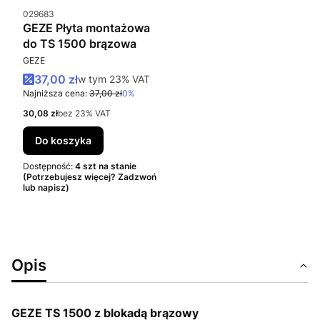
Kod produktu
029683
GEZE Płyta montażowa
do TS 1500 brązowa
PRODUCENT
GEZE
Cena promocyjna brutto
37,00 zł
w tym %s VAT
w tym
23%
VAT
Najniższa cena:
37,00 zł
0%
Cena netto
30,08 zł
bez 23% VAT
Do koszyka
Dostępność:
4 szt na stanie
(Potrzebujesz więcej? Zadzwoń
lub napisz)
Opis
GEZE TS 1500 z blokadą brązowy