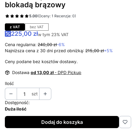
blokadą brązowy
5.00
(Oceny: 1 Recenzje: 0)
Przejdź do sekcji Opinie
z VAT
bez VAT
225,00 zł
w tym 23% VAT
w tym
23%
VAT
Cena regularna:
240,00 zł
-6%
Najniższa cena z 30 dni przed obniżką:
215,00 zł
+5%
Ceny podane bez kosztów dostawy.
Dostawa
od 13,00 zł
- DPD Pickup
Ilość
szt
Dostępność:
Duża ilość
Dodaj do koszyka