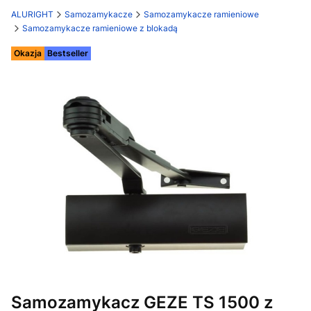
ALURIGHT
Samozamykacze
Samozamykacze ramieniowe
Samozamykacze ramieniowe z blokadą
Etykiety
Okazja
Bestseller
Samozamykacz GEZE TS 1500 z