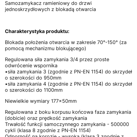
Samozamykacz ramieniowy do drzwi
jednoskrzydłowych z blokadą otwarcia
Charakterystyka produktu:
Blokada położenia otwarcia w zakresie 70°-150° (za
pomocą mechanizmu blokującego)
Regulowana siła zamykania 3/4 przez proste
odwrócenie wspornika
•siła zamykania 3 (zgodnie z PN-EN 1154) do skrzydeł
o szerokości do 950mm
•siła zamykania 4 (zgodnie z PN-EN 1154) do skrzydeł
o szerokości do 1100mm
Niewielkie wymiary 177x50mm
Regulowana z boku korpusu końcowa faza zamykania
(dobicie) oraz prędkość zamykania
Trwałość funkcji samoczynnego zamykania - 500000
cykli (klasa 8 zgodnie z PN-EN 1154)
Odporność na korozję - wysoka (klasa 3 zgodnie z