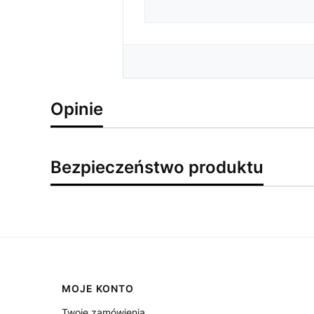
Opinie
Bezpieczeństwo produktu
Linki w stopce
MOJE KONTO
Twoje zamówienia