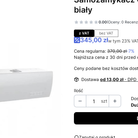
biały
0.00
(Oceny: 0 Recenzj
Przejdź do sekcj
z VAT
bez VAT
345,00 zł
w tym 23% VA
w tym
23%
VA
Cena regularna:
370,00 zł
-7%
Najniższa cena z 30 dni przed 
Ceny podane bez kosztów dos
Dostawa
od 13,00 zł
- DPD 
Ilość
Dos
szt
Duż
Zapytaj o produkt