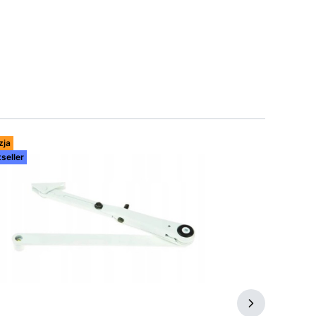
zja
Okazja
seller