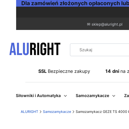
Dla zamówień złożonych opłaconych lub 
✉
sklep@aluright.pl
SSL
Bezpieczne zakupy
14
dni
na 
Siłowniki i Automatyka
Samozamykacze
Za
ALURIGHT
Samozamykacze
Samozamykacz GEZE TS 4000 be