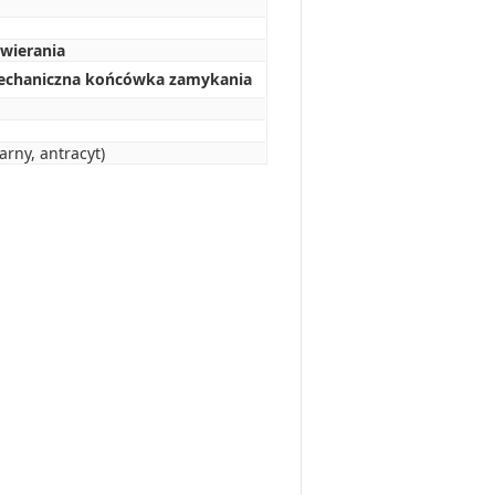
twierania
 mechaniczna końcówka zamykania
arny, antracyt)