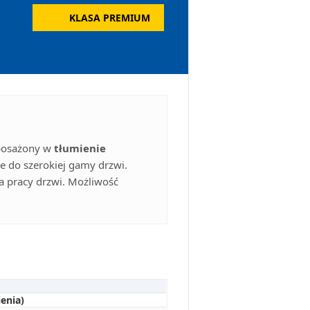
KLASA PREMIUM
posażony w
tłumienie
e do szerokiej gamy drzwi.
la pracy drzwi. Możliwość
enia)