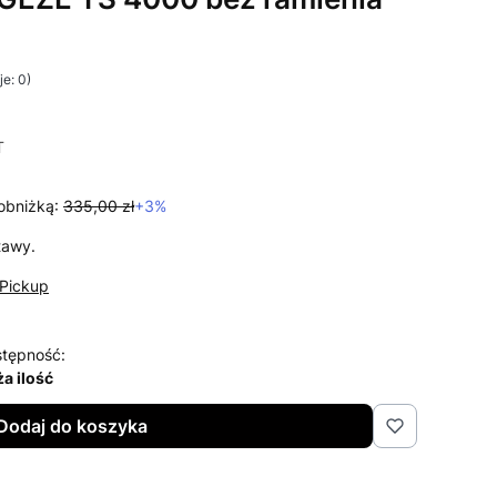
e: 0)
i Opinie
T
T
obniżką:
335,00 zł
+3%
tawy.
Pickup
tępność:
a ilość
Dodaj do koszyka