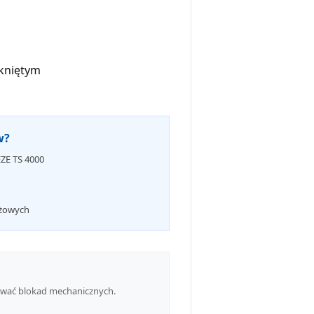
mkniętym
w?
ZE TS 4000
żowych
sować blokad mechanicznych.