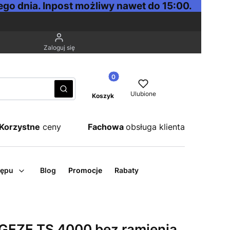
go dnia. Inpost możliwy nawet do 15:00.
Zaloguj się
Produkty w koszyku: 0. Zobacz sz
Wyczyść
Szukaj
Ulubione
Koszyk
Korzystne
ceny
Fachowa
obsługa klienta
tępu
Blog
Promocje
Rabaty
EZE TS 4000 bez ramienia