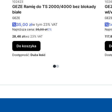
Kod produktu
Kod 
102423
1024
GEZE Ramię do TS 2000/4000 bez blokady
GEZ
białe
wł/
PRODUCENT
PRO
GEZE
GEZ
Cena promocyjna brutto
C
35,00 zł
w tym %s VAT
1
w tym
23%
VAT
Najniższa cena:
35,00 zł
0%
Najn
Cena netto
Cena
28,46 zł
bez 23% VAT
117,8
Do koszyka
D
Dostępność:
Duża ilość
Dost