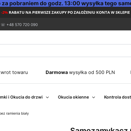
za pobraniem do godz. 13:00 wysyłka tego same
-2%
RABATU NA PIERWSZE ZAKUPY PO ZAŁOŻENIU KONTA W SKLEPIE
☏ +48 570 720 090
zwrot towaru
Darmowa
wysyłka od 500 PLN
mki i Okucia do drzwi
Okucia okienne
Kontrola dos
z ramienia biały
Samozamykacz G