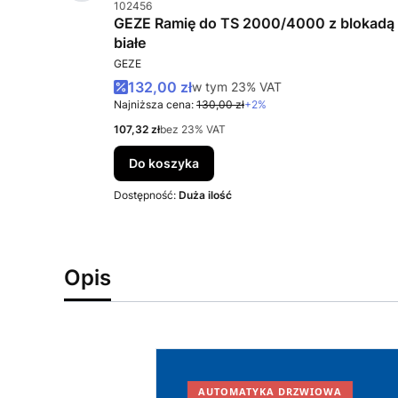
Kod produktu
102456
 4000/5000
GEZE Ramię do TS 2000/4000 z blokadą
białe
PRODUCENT
GEZE
Cena promocyjna brutto
132,00 zł
w tym %s VAT
w tym
23%
VAT
Najniższa cena:
130,00 zł
+2%
Cena netto
107,32 zł
bez 23% VAT
Do koszyka
Dostępność:
Duża ilość
Opis
AUTOMATYKA DRZWIOWA