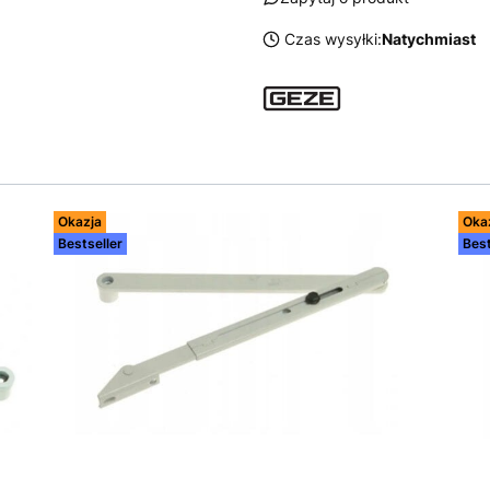
Czas wysyłki:
Natychmiast
Okazja
Oka
Bestseller
Best