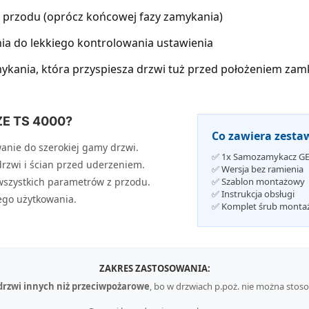
z przodu (oprócz końcowej fazy zamykania)
ia do lekkiego kontrolowania ustawienia
kania, która przyspiesza drzwi tuż przed położeniem za
ZE TS 4000?
Co zawiera zesta
nie do szerokiej gamy drzwi.
✅ 1x Samozamykacz GE
rzwi i ścian przed uderzeniem.
✅ Wersja bez ramienia
szystkich parametrów z przodu.
✅ Szablon montażowy
✅ Instrukcja obsługi
go użytkowania.
✅ Komplet śrub monta
ZAKRES ZASTOSOWANIA:
drzwi innych niż przeciwpożarowe
, bo w drzwiach p.poż. nie można sto