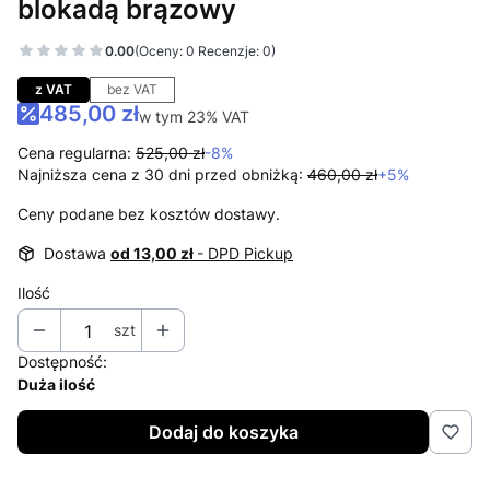
blokadą brązowy
0.00
(Oceny: 0 Recenzje: 0)
Przejdź do sekcji Opinie
z VAT
bez VAT
485,00 zł
w tym 23% VAT
w tym
23%
VAT
Cena regularna:
525,00 zł
-8%
Najniższa cena z 30 dni przed obniżką:
460,00 zł
+5%
Ceny podane bez kosztów dostawy.
Dostawa
od 13,00 zł
- DPD Pickup
Ilość
szt
Dostępność:
Duża ilość
Dodaj do koszyka