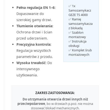
✅ 1x
Pełna regulacja EN 1–6:
Samozamykacz
Dopasowanie do
GEZE TS 4000
✅ Ramię
szerokiej gamy drzwi.
samozamykacza
Tłumienie otwierania:
z blokadą
Ochrona drzwi i ścian
✅ Szablon
montażowy
przed uderzeniem.
✅ Instrukcja
Precyzyjna kontrola:
obsługi
✅ Komplet śrub
Regulacja wszystkich
montażowych
parametrów z przodu.
Wysoka trwałość:
Do
intensywnego
użytkowania.
ZAKRES ZASTOSOWANIA:
Do utrzymania otwarcia drzwi innych niż
przeciwpożarowe
, bo w drzwiach p.poż. nie można
stosować blokad mechanicznych.