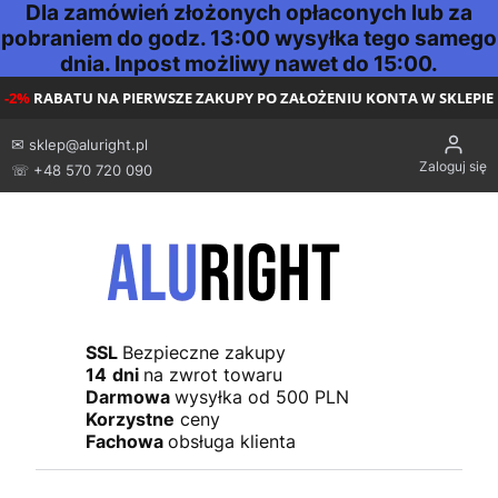
Dla zamówień złożonych opłaconych lub za
pobraniem do godz. 13:00 wysyłka tego samego
dnia. Inpost możliwy nawet do 15:00.
-2%
RABATU NA PIERWSZE ZAKUPY PO ZAŁOŻENIU KONTA W SKLEPIE
✉
sklep@aluright.pl
Zaloguj się
☏ +48 570 720 090
SSL
Bezpieczne zakupy
14
dni
na zwrot towaru
Darmowa
wysyłka od 500 PLN
Korzystne
ceny
Fachowa
obsługa klienta