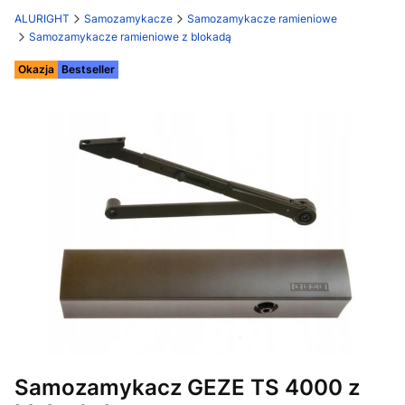
ALURIGHT
Samozamykacze
Samozamykacze ramieniowe
Samozamykacze ramieniowe z blokadą
Etykiety
Okazja
Bestseller
Samozamykacz GEZE TS 4000 z