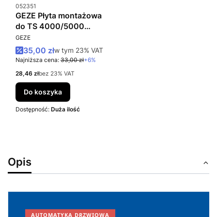
Kod produktu
052351
GEZE Płyta montażowa
do TS 4000/5000
PRODUCENT
brązowa
GEZE
Cena promocyjna brutto
35,00 zł
w tym %s VAT
w tym
23%
VAT
Najniższa cena:
33,00 zł
+6%
Cena netto
28,46 zł
bez 23% VAT
Do koszyka
Dostępność:
Duża ilość
Opis
AUTOMATYKA DRZWIOWA