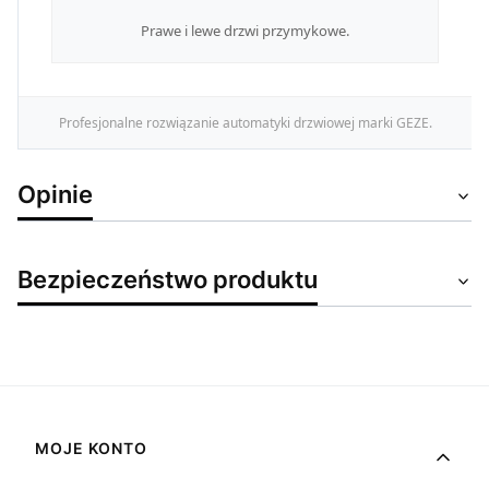
Prawe i lewe drzwi przymykowe.
Profesjonalne rozwiązanie automatyki drzwiowej marki GEZE.
Opinie
Bezpieczeństwo produktu
Linki w stopce
MOJE KONTO