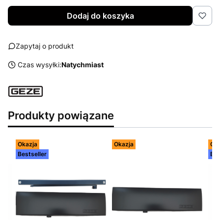
Dodaj do koszyka
Zapytaj o produkt
Czas wysyłki:
Natychmiast
Produkty powiązane
Okazja
Okazja
Oka
Bestseller
Bes