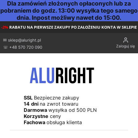
Dla zamówień złożonych opłaconych lub za
pobraniem do godz. 13:00 wysyłka tego samego
dnia. Inpost możliwy nawet do 15:00.
-2%
RABATU NA PIERWSZE ZAKUPY PO ZAŁOŻENIU KONTA W SKLEPIE
✉
sklep@aluright.pl
Zaloguj się
☏ +48 570 720 090
SSL
Bezpieczne zakupy
14
dni
na zwrot towaru
Darmowa
wysyłka od 500 PLN
Korzystne
ceny
Fachowa
obsługa klienta