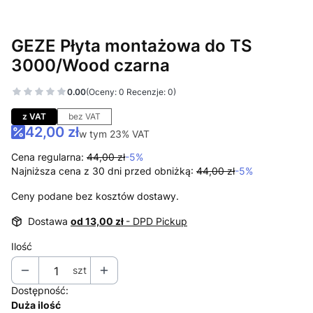
GEZE Płyta montażowa do TS
3000/Wood czarna
0.00
(Oceny: 0 Recenzje: 0)
Przejdź do sekcji Opinie
z VAT
bez VAT
42,00 zł
w tym 23% VAT
w tym
23%
VAT
Cena regularna:
44,00 zł
-5%
Najniższa cena z 30 dni przed obniżką:
44,00 zł
-5%
Ceny podane bez kosztów dostawy.
Dostawa
od 13,00 zł
- DPD Pickup
Ilość
szt
Dostępność:
Duża ilość