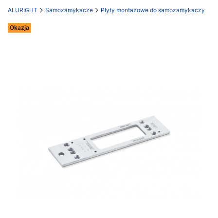
ALURIGHT
Samozamykacze
Płyty montażowe do samozamykaczy
Etykiety
Okazja