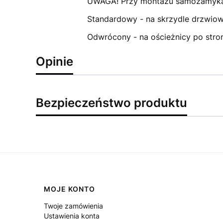
UWAGA! Przy montażu samozamykacz
Standardowy - na skrzydle drzwio
Odwrócony - na ościeżnicy po stro
Opinie
Bezpieczeństwo produktu
Linki w stopce
MOJE KONTO
Twoje zamówienia
Ustawienia konta