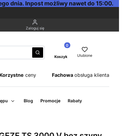
go dnia. Inpost możliwy nawet do 15:00.
Zaloguj się
Produkty w koszyku: 0. Zobacz sz
Wyczyść
Szukaj
Ulubione
Koszyk
Korzystne
ceny
Fachowa
obsługa klienta
tępu
Blog
Promocje
Rabaty
EZE TS 3000 V bez szyny