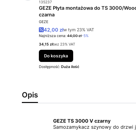
Kod produktu
135237
 GEZE TS
GEZE Płyta montażowa do TS 3000/Woo
czarna
PRODUCENT
GEZE
Cena promocyjna brutto
42,00 zł
w tym %s VAT
w tym
23%
VAT
Najniższa cena:
44,00 zł
-5%
Cena netto
34,15 zł
bez 23% VAT
Do koszyka
Dostępność:
Duża ilość
Opis
GEZE TS 3000 V czarny
Samozamykacz szynowy do drzwi 