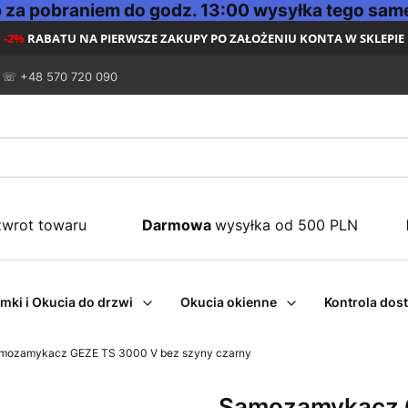
za pobraniem do godz. 13:00 wysyłka tego same
-2%
RABATU NA PIERWSZE ZAKUPY PO ZAŁOŻENIU KONTA W SKLEPIE
☏ +48 570 720 090
zwrot towaru
Darmowa
wysyłka od 500 PLN
mki i Okucia do drzwi
Okucia okienne
Kontrola dos
mozamykacz GEZE TS 3000 V bez szyny czarny
Samozamykacz G