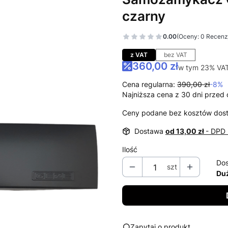
czarny
0.00
(Oceny: 0 Recenzj
Przejdź do sekcj
z VAT
bez VAT
360,00 zł
w tym 23% VA
w tym
23%
VA
Cena regularna:
390,00 zł
-8%
Najniższa cena z 30 dni przed 
Ceny podane bez kosztów dos
Dostawa
od 13,00 zł
- DPD 
Ilość
Dos
szt
Duż
Zapytaj o produkt