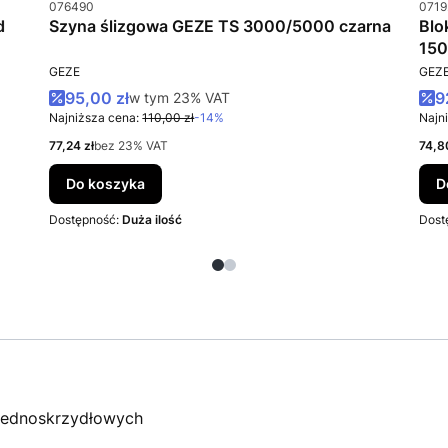
Kod produktu
Kod 
076490
0719
d
Szyna ślizgowa GEZE TS 3000/5000 czarna
Blo
15
PRODUCENT
PRO
GEZE
GEZ
Cena promocyjna brutto
C
95,00 zł
w tym %s VAT
9
w tym
23%
VAT
Najniższa cena:
110,00 zł
-14%
Najn
Cena netto
Cena
77,24 zł
bez 23% VAT
74,8
Do koszyka
D
Dostępność:
Duża ilość
Dost
jednoskrzydłowych