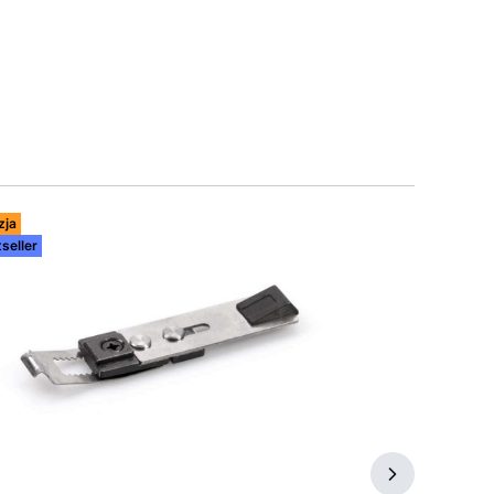
zja
Okazja
seller
Bestseller