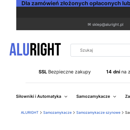
Dla zamówień złożonych opłaconych lub 
✉
sklep@aluright.pl
SSL
Bezpieczne zakupy
14
dni
na 
Siłowniki i Automatyka
Samozamykacze
Za
ALURIGHT
Samozamykacze
Samozamykacze szynowe
Sa