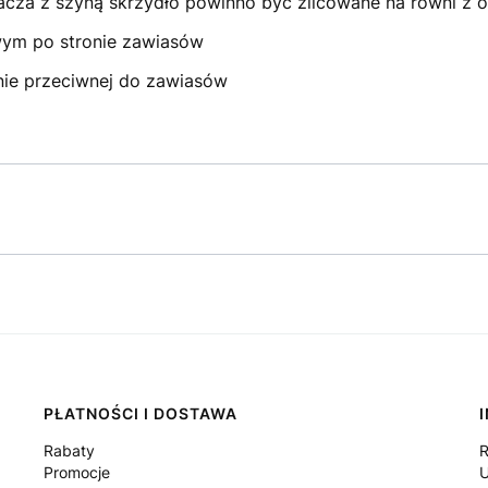
a z szyną skrzydło powinno być zlicowane na równi z o
wym po stronie zawiasów
nie przeciwnej do zawiasów
PŁATNOŚCI I DOSTAWA
Rabaty
R
Promocje
U