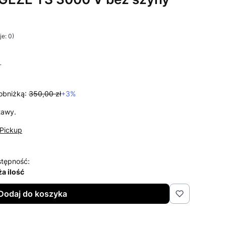
e: 0)
i Opinie
T
T
obniżką:
350,00 zł
+3%
tawy.
Pickup
tępność:
a ilość
Dodaj do koszyka