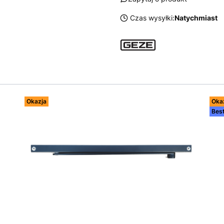
Czas wysyłki:
Natychmiast
Okazja
Oka
Best