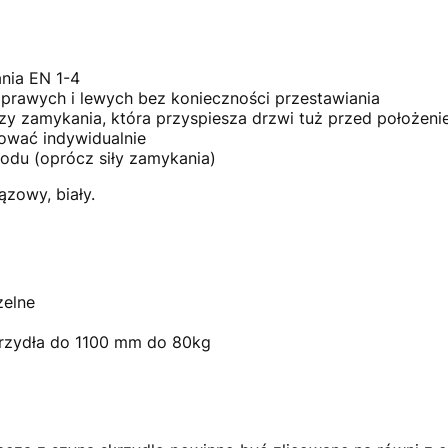
nia EN 1-4
prawych i lewych bez konieczności przestawiania
azy zamykania, która przyspiesza drzwi tuż przed położe
ować indywidualnie
odu (oprócz siły zamykania)
ązowy, biały.
zelne
rzydła do 1100 mm do 80kg