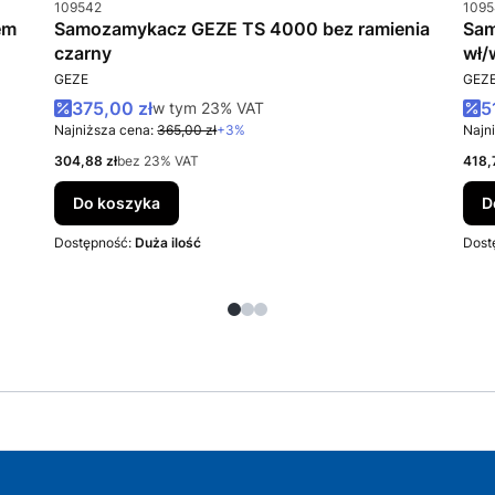
Kod produktu
Kod 
109542
1095
em
Samozamykacz GEZE TS 4000 bez ramienia
Sam
czarny
wł/
PRODUCENT
PRO
GEZE
GEZ
Cena promocyjna brutto
C
375,00 zł
w tym %s VAT
5
w tym
23%
VAT
Najniższa cena:
365,00 zł
+3%
Najn
Cena netto
Cena
304,88 zł
bez 23% VAT
418,
Do koszyka
D
Dostępność:
Duża ilość
Dost