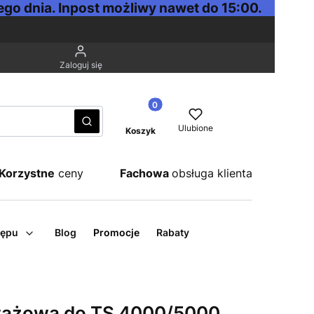
go dnia. Inpost możliwy nawet do 15:00.
Zaloguj się
Produkty w koszyku: 0. Zobacz sz
Wyczyść
Szukaj
Ulubione
Koszyk
Korzystne
ceny
Fachowa
obsługa klienta
tępu
Blog
Promocje
Rabaty
tażowa do TS 4000/5000