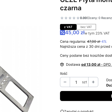
czarna
0.00
(Oceny: 0 Recenzj
Przejdź do sekcj
z VAT
bez VAT
45,00 zł
w tym 23% VAT
w tym
23%
VAT
Cena regularna:
47,00 zł
-4%
Najniższa cena z 30 dni przed 
Ceny podane bez kosztów dos
Dostawa
od 13,00 zł
- DPD 
Ilość
Dos
szt
Duż
Zapytaj o produkt