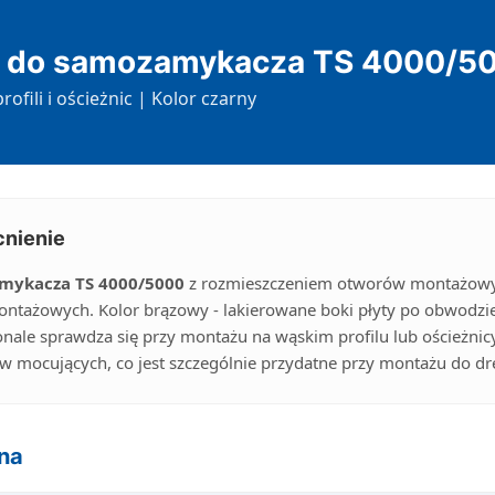
a do samozamykacza TS 4000/5
fili i ościeżnic | Kolor czarny
cnienie
mykacza TS 4000/5000
z rozmieszczeniem otworów montażowy
tażowych. Kolor brązowy - lakierowane boki płyty po obwodzie
le sprawdza się przy montażu na wąskim profilu lub ościeżnic
 mocujących, co jest szczególnie przydatne przy montażu do d
na