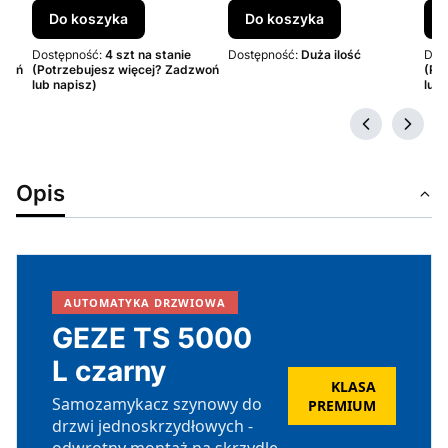
Do koszyka
Do koszyka
Dostępność:
4 szt na stanie
Dostępność:
Duża ilość
Dos
zwoń
(Potrzebujesz więcej? Zadzwoń
(Po
lub napisz)
lub 
Opis
AUTOMATYKA DRZWIOWA
GEZE TS 5000
L czarny
KLASA
Samozamykacz szynowy do
PREMIUM
drzwi jednoskrzydłowych -
odwrotny montaż na skrzydle