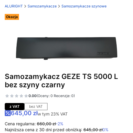
ALURIGHT
Samozamykacze
Samozamykacze szynowe
Etykiety
Okazja
Samozamykacz GEZE TS 5000 L
bez szyny czarny
0.00
(Oceny: 0 Recenzje: 0)
Przejdź do sekcji Opinie
z VAT
bez VAT
645,00 zł
w tym 23% VAT
w tym
23%
VAT
Cena regularna:
660,00 zł
-2%
Najniższa cena z 30 dni przed obniżką:
645,00 zł
0%