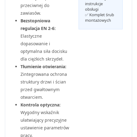
instrukcje
przeciwnej do
obsługi
zawiasów.
✅ Komplet śrub
montażowych
Bezstopniowa
regulacja EN 2-6:
Elastyczne
dopasowanie i
optymalna siła docisku
dla ciężkich skrzydeł.
Tłumienie otwierania:
Zintegrowana ochrona
struktury drzwi i ścian
przed gwałtownym
otwarciem.
Kontrola optyczna:
Wygodny wskaźnik
ułatwiający precyzyjne
ustawienie parametrów
pracy.