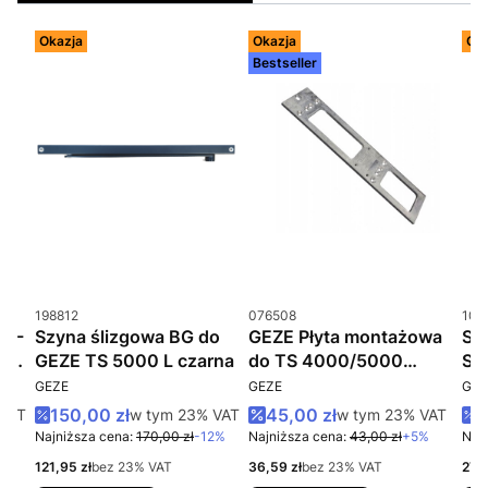
Okazja
Okazja
Oka
Bestseller
Kod produktu
Kod produktu
Kod 
198812
076508
102
 T-
Szyna ślizgowa BG do
GEZE Płyta montażowa
Sz
L
GEZE TS 5000 L czarna
do TS 4000/5000
St
PRODUCENT
PRODUCENT
PR
czarna
cz
GEZE
GEZE
GEZ
rutto
Cena promocyjna brutto
Cena promocyjna brutto
C
AT
150,00 zł
w tym %s VAT
45,00 zł
w tym %s VAT
3
VAT
w tym
23%
VAT
w tym
23%
VAT
%
Najniższa cena:
170,00 zł
-12%
Najniższa cena:
43,00 zł
+5%
Najn
Cena netto
Cena netto
Cena
121,95 zł
bez 23% VAT
36,59 zł
bez 23% VAT
272,