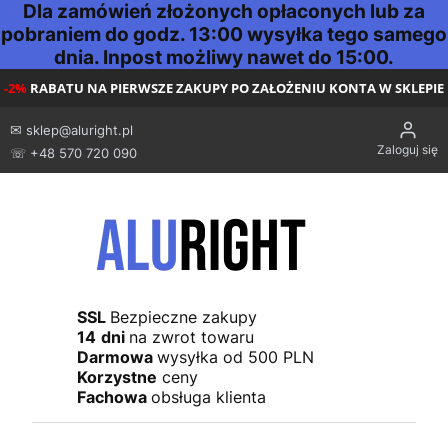
Dla zamówień złożonych opłaconych lub za
pobraniem do godz. 13:00 wysyłka tego samego
dnia. Inpost możliwy nawet do 15:00.
-2%
RABATU NA PIERWSZE ZAKUPY PO ZAŁOŻENIU KONTA W SKLEPIE
✉
sklep@aluright.pl
Zaloguj się
☏ +48 570 720 090
SSL
Bezpieczne zakupy
14
dni
na zwrot towaru
Darmowa
wysyłka od 500 PLN
Korzystne
ceny
Fachowa
obsługa klienta