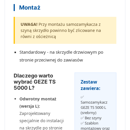
Montaż
UWAGA!
Przy montażu samozamykacza z
szyną skrzydło powinno być zlicowane na
równi z ościeżnicą
Standardowy - na skrzydle drzwiowym po
stronie przeciwnej do zawiasów
Dlaczego warto
wybrać GEZE TS
Zestaw
5000 L?
zawiera:
✅
Odwrotny montaż
Samozamykacz
(wersja L):
GEZE TS 5000 L
(srebrny)
Zaprojektowany
✅ Bez szyny
specjalnie do instalacji
✅ Szablon
na skrzydle po stronie
montażowy oraz